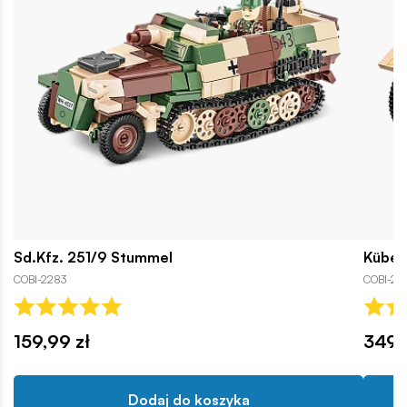
Sd.Kfz. 251/9 Stummel
Kübel
COBI-2283
COBI-28
159,99 zł
349,
Dodaj do koszyka