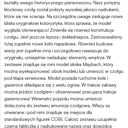
kształty swego historycznego pierwowzoru. Nasz potężny
klockowy czołg został pokryty wysokiej jakości nadrukami,
które się nie ścierają. Na szczególną uwagę zasługuje nowa
bliska oryginałowi kolorystyka, która sprawia, że model
wygląda olśniewająco! Zmieniła się również konstrukcja
czołgu. Jest jeszcze lepsza i dokładniejsza. Zastosowaliśmy
tutaj zupełnie nowe koło napędowe. Również budowa
wieży jest zupełnie inna i szczegółowo nawiązuje do
oryginału, umiejętnie naśladując elementy wnętrza. W
zestawie znajduje się mini model silnika Maybach, który
można wyeksponować obok modelu lub umieścić w czołgu
pod klapą serwisową. Model posiada ruchome koła i
gąsienice składające się z wielu ogniw. W trakcie zabawy
można jeździć czołgiem i obserwować pracującą trakcję
gąsienicową! Wewnątrz pojazdu można umieścić
dołączoną do zestawu amunicję czołgową. Włazy są
otwierane i pod nimi znajduje się miejsce dla
standardowych figurek COBI. Całość zestawu uzupełnia
czarna tabliczka z nadrukowaną nazwą oraz dowódca