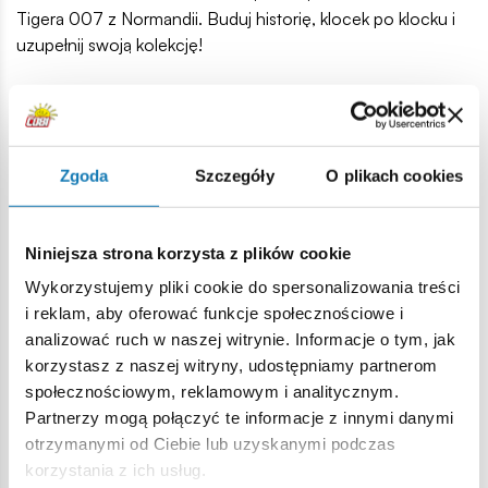
Tigera 007 z Normandii. Buduj historię, klocek po klocku i
uzupełnij swoją kolekcję!
Panzerkampfwagen VI, czyli Tygrys to niemiecki czołg ciężki
z okresu II wojny światowej. Jego charakterystyczna bryła
do dzisiaj jest rozpoznawalna na całym świecie. Sam pojazd
przeszedł do legendy i jest ciągle obecny nie tylko w
Zgoda
Szczegóły
O plikach cookies
materiałach historycznych, ale również w popkulturze.
Pierwsze egzemplarze Tygrysa trafiły na front pod
Leningradem i w Tunezji w okresie sierpień/wrzesień 1942
Niniejsza strona korzysta z plików cookie
roku. Czołg zaprojektowany i wyprodukowany przez firmę
Wykorzystujemy pliki cookie do spersonalizowania treści
Henschel był bardzo nowoczesny i skuteczny. Niestety
i reklam, aby oferować funkcje społecznościowe i
jego produkcja pochłaniała ogromne zasoby cennych
analizować ruch w naszej witrynie. Informacje o tym, jak
surowców i czasu. Czołgi Tygrys I oraz nieliczne Tygrys II
korzystasz z naszej witryny, udostępniamy partnerom
miały znaczący wpływ na przebieg działań wojennych.
społecznościowym, reklamowym i analitycznym.
Okryte złą sławą i siejące niesamowity postrach Tygrysy
Partnerzy mogą połączyć te informacje z innymi danymi
zniszczyły ponad 10300 czołgów Alianckich oraz 11380
otrzymanymi od Ciebie lub uzyskanymi podczas
dział przy stratach własnych 1725 szt.
korzystania z ich usług.