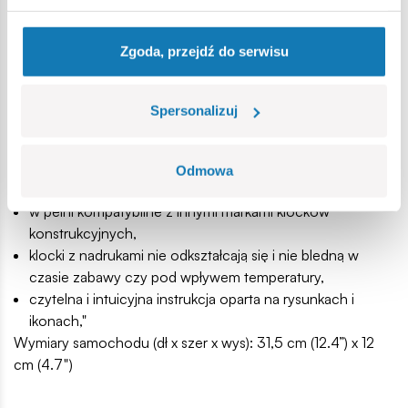
1207 wysokiej jakości elementów,
skala 1:28
Zgoda, przejdź do serwisu
szczegółowy model pojazdu,
tabliczka z nazwą,
figurka dowódcy czołgu,
Spersonalizuj
wyprodukowane w UE przez firmę z ponad 20-letnią
tradycją,
klocki spełniają normy bezpieczeństwa dotyczące
Odmowa
produktów dla dzieci,
w pełni kompatybilne z innymi markami klocków
konstrukcyjnych,
klocki z nadrukami nie odkształcają się i nie bledną w
czasie zabawy czy pod wpływem temperatury,
czytelna i intuicyjna instrukcja oparta na rysunkach i
ikonach,"
Wymiary samochodu (dł x szer x wys): 31,5 cm (12.4”) x 12
cm (4.7")