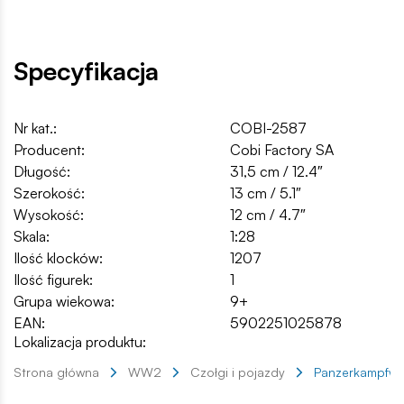
Specyfikacja
Nr kat.:
COBI-2587
Producent:
Cobi Factory SA
Długość:
31,5 cm / 12.4″
Szerokość:
13 cm / 5.1″
Wysokość:
12 cm / 4.7″
Skala:
1:28
Ilość klocków:
1207
Ilość figurek:
1
Grupa wiekowa:
9+
EAN:
5902251025878
Lokalizacja produktu:
Strona główna
WW2
Czołgi i pojazdy
Panzerkampfwage