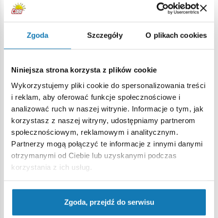
stając się symbolem japońskiego ataku. Wrak pancernika
nigdy nie został wydobyty. Wystające ponad powierzchnię
wody elementy nadbudowy usunięto, pozostawiając
Zgoda
Szczegóły
O plikach cookies
jedynie barbetę trzeciej wieży artylerii głównej. W roku 1962
otwarto postawione na wraku mauzoleum USS Arizona. W
czasie ataku na Pearl Harbor, USS Pennsylvania została
Niniejsza strona korzysta z plików cookie
jedynie lekko uszkodzona i służyła przez całą II wojnę
Wykorzystujemy pliki cookie do spersonalizowania treści
światową na Pacyfiku, przechodząc kolejne modernizacje.
i reklam, aby oferować funkcje społecznościowe i
Podczas bitwy w cieśninie Surigao (25 października 1944)
analizować ruch w naszej witrynie. Informacje o tym, jak
Pennsylvania została trafiona torpedą. Poważne
korzystasz z naszej witryny, udostępniamy partnerom
uszkodzenia napędu spowodowały, że naprawa nie była
społecznościowym, reklamowym i analitycznym.
opłacalna. Przestarzały już okręt w 1946 roku stał się celem
Partnerzy mogą połączyć te informacje z innymi danymi
podczas testów broni nuklearnej.
otrzymanymi od Ciebie lub uzyskanymi podczas
korzystania z ich usług.
2088 wysokiej jakości elementów,
wyprodukowane w UE przez firmę z ponad 35-letnią
Zgoda, przejdź do serwisu
tradycją,
spełniają normy bezpieczeństwa dotyczące produktów