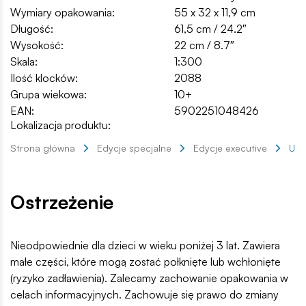
Wymiary opakowania:
55 x 32 x 11,9 cm
Długość:
61,5 cm / 24.2″
Wysokość:
22 cm / 8.7″
Skala:
1:300
Ilość klocków:
2088
Grupa wiekowa:
10+
EAN:
5902251048426
Lokalizacja produktu:
Strona główna
Edycje specjalne
Edycje executive
USS
Ostrzeżenie
Nieodpowiednie dla dzieci w wieku poniżej 3 lat. Zawiera
małe części, które mogą zostać połknięte lub wchłonięte
(ryzyko zadławienia). Zalecamy zachowanie opakowania w
celach informacyjnych. Zachowuje się prawo do zmiany