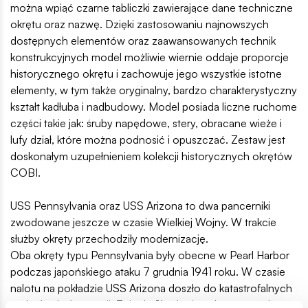
można wpiąć czarne tabliczki zawierające dane techniczne
okrętu oraz nazwę. Dzięki zastosowaniu najnowszych
dostępnych elementów oraz zaawansowanych technik
konstrukcyjnych model możliwie wiernie oddaje proporcje
historycznego okrętu i zachowuje jego wszystkie istotne
elementy, w tym także oryginalny, bardzo charakterystyczny
kształt kadłuba i nadbudowy. Model posiada liczne ruchome
części takie jak: śruby napędowe, stery, obracane wieże i
lufy dział, które można podnosić i opuszczać. Zestaw jest
doskonałym uzupełnieniem kolekcji historycznych okrętów
COBI.
USS Pennsylvania oraz USS Arizona to dwa pancerniki
zwodowane jeszcze w czasie Wielkiej Wojny. W trakcie
służby okręty przechodziły modernizację.
Oba okręty typu Pennsylvania były obecne w Pearl Harbor
podczas japońskiego ataku 7 grudnia 1941 roku. W czasie
nalotu na pokładzie USS Arizona doszło do katastrofalnych
w skutkach detonacji. Zginęło ¾ załogi, a okręt zatonął,