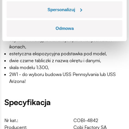
dla dzieci,
Spersonalizuj
w pełni kompatybilne z innymi markami klocków
konstrukcyjnych,
klocki z nadrukami nie odkształcają się i nie bledną w
Odmowa
czasie zabawy czy pod wpływem temperatury,
czytelna i intuicyjna instrukcja oparta na rysunkach i
ikonach,
estetyczna ekspozycyjna podstawka pod model,
dwie czarne tabliczki z nazwą okrętu i danymi,
skala modelu 1:300,
2W1 - do wyboru budowa USS Pennsylvania lub USS
Arizona!
Specyfikacja
Nr kat.:
COBI-4842
Producent:
Cobi Factory SA