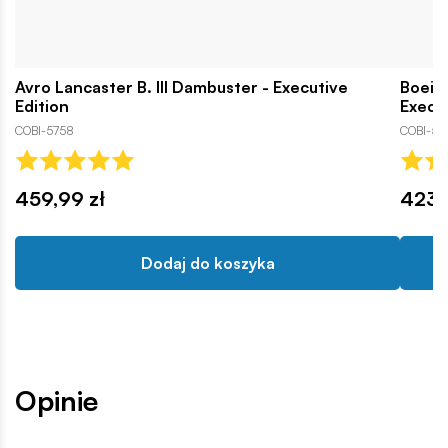
Avro Lancaster B. III Dambuster - Executive
Boeing
Edition
Execut
COBI-5758
COBI-57
459,99 zł
423,1
Dodaj do koszyka
Opinie