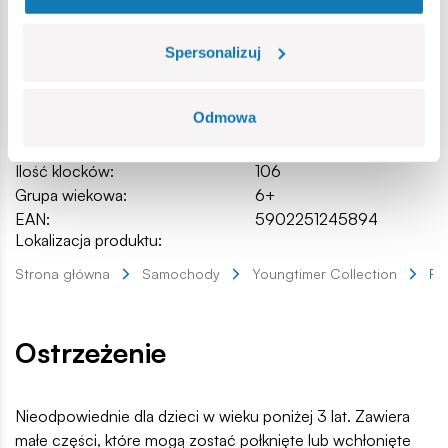
Nr kat.:
COBI-24589
Producent:
Cobi Factory SA
Wymiary opakowania:
17 x 14 x 5 cm
Spersonalizuj
Długość:
12,5 cm / 4.9″
Szerokość:
6,5 cm / 2.6″
Odmowa
Wysokość:
4,5 cm / 1.8″
Skala:
1:35
Ilość klocków:
106
Grupa wiekowa:
6+
EAN:
5902251245894
Lokalizacja produktu:
Strona główna
Samochody
Youngtimer Collection
Po
Ostrzeżenie
Nieodpowiednie dla dzieci w wieku poniżej 3 lat. Zawiera
małe części, które mogą zostać połknięte lub wchłonięte