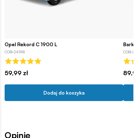
Opel Rekord C 1900 L
Barka
COBI-24598
COBI-24
59,99 zł
89,9
Dodaj do koszyka
Opinie