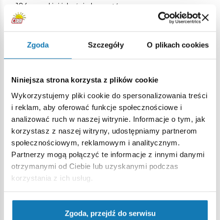
106 wysokiej jakości elementów
wyprodukowane w UE przez firmę z ponad 20-letnią
tradycją,
spełniają normy bezpieczeństwa dotyczące produktów
Zgoda
Szczegóły
O plikach cookies
dla dzieci,
w pełni kompatybilne z innymi markami klocków
konstrukcyjnych,
Niniejsza strona korzysta z plików cookie
klocki z nadrukami nie odkształcają się i nie bledną w
Wykorzystujemy pliki cookie do spersonalizowania treści
czasie zabawy czy pod wpływem temperatury,
i reklam, aby oferować funkcje społecznościowe i
czytelna i intuicyjna instrukcja oparta na rysunkach i
analizować ruch w naszej witrynie. Informacje o tym, jak
ikonach,
korzystasz z naszej witryny, udostępniamy partnerom
klocek z nadrukowanym modelem i nazwą auta,
społecznościowym, reklamowym i analitycznym.
Wymiary pudełka (dł x sz x wys): 17,0 x 5,0 x 14,0 cm
Partnerzy mogą połączyć te informacje z innymi danymi
otrzymanymi od Ciebie lub uzyskanymi podczas
korzystania z ich usług.
Specyfikacja
Zgoda, przejdź do serwisu