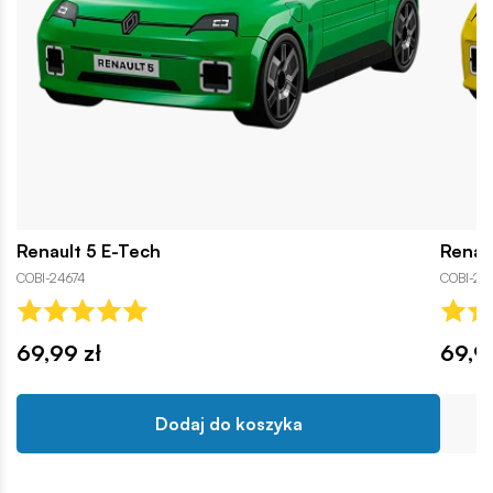
Renault 5 E-Tech
Renau
COBI-24674
COBI-24
69,99 zł
69,9
Dodaj do koszyka