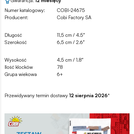
Gwarancja:
12 miesięcy
Numer katalogowy:
COBI-24675
Producent:
Cobi Factory SA
Długość
11,5 cm / 4.5″
Szerokość
6,5 cm / 2.6″
Wysokość
4,5 cm / 1.8″
Ilość klocków
78
Grupa wiekowa
6+
Przewidywany termin dostawy
12 sierpnia 2026
*