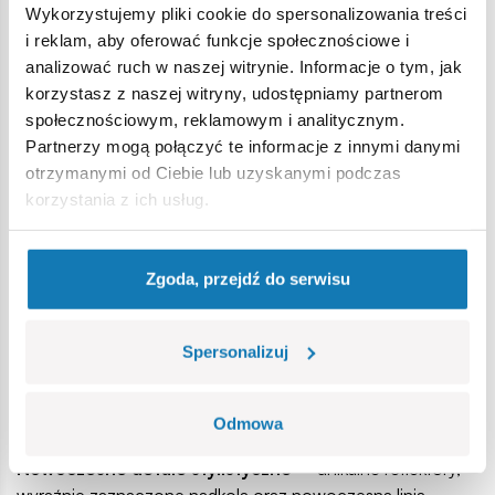
Wykorzystujemy pliki cookie do spersonalizowania treści
i reklam, aby oferować funkcje społecznościowe i
analizować ruch w naszej witrynie. Informacje o tym, jak
korzystasz z naszej witryny, udostępniamy partnerom
społecznościowym, reklamowym i analitycznym.
Partnerzy mogą połączyć te informacje z innymi danymi
otrzymanymi od Ciebie lub uzyskanymi podczas
korzystania z ich usług.
Prosty i przyjemny proces budowy
– czytelna instrukcja
krok po kroku prowadzi przez cały proces składania, dzięki
czemu zestaw jest odpowiedni zarówno dla
Zgoda, przejdź do serwisu
początkujących, jak i bardziej doświadczonych
budowniczych.
Spersonalizuj
Oryginalna licencja Renault
– model powstał na
podstawie oficjalnej licencji producenta, co gwarantuje
Odmowa
autentyczność i zgodność z rzeczywistym pojazdem.
Nowoczesne detale stylistyczne
– unikalne reflektory,