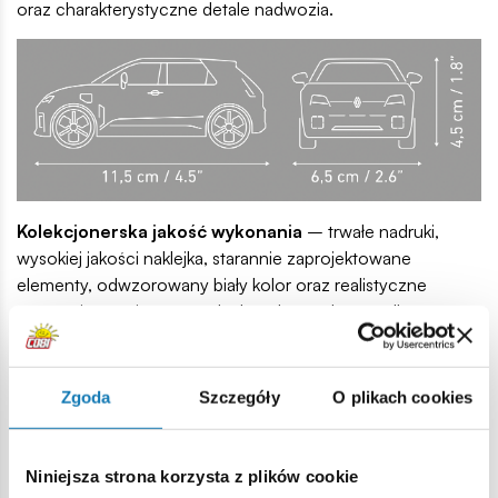
oraz charakterystyczne detale nadwozia.
Kolekcjonerska jakość wykonania
– trwałe nadruki,
wysokiej jakości naklejka, starannie zaprojektowane
elementy, odwzorowany biały kolor oraz realistyczne
proporcje czynią zestaw doskonałym wyborem dla
kolekcjonerów i fanów motoryzacji.
Zabawka i model w jednym
– ruchome koła i gumowe
Zgoda
Szczegóły
O plikach cookies
opony sprawiają, że model świetnie sprawdzi się zarówno
podczas zabawy, jak i jako efektowna ozdoba półki.
Niniejsza strona korzysta z plików cookie