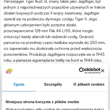
Panzerjäger Tiger Ausf. B, znany także jako Jagdtiger, był
jednym z najpotężniejszych pojazdów używanych w trakcie
działań bojowych podczas II wojny światowej. Jagdtiger
opierał się na podwoziu słynnego czołgu Tiger II. Jego
głównym uzbrojeniem było potężne działo
przeciwpancerne 128 mm Pak 44 L/55, które mogło
zniszczyć każdy aliancki lub radziecki czołg. Grubość
pancerza na przedniej części kadłuba wynosiła do 250 mm,
co zapewniało mu doskonałą ochronę przed większością
przeciwników. Produkcja Jagdtigera rozpoczęła się w 1943
roku, a pierwsze egzemplarze trafiły na front w 1944 roku.
Jagdtiger był imponującym niszczycielem czołgów. Jego
ogromna siła ognia i gruby pancerz sprawiały, że był
groźnym przeciwnikiem. Dziś jest jednym z najbardziej
rozpoznawalnych i zbadanych pojazdów z okresu II wojny
Zgoda
Szczegóły
O plikach cookies
światowej.
1280 wysokiej jakości elementów,
Niniejsza strona korzysta z plików cookie
wyprodukowane w UE przez firmę z ponad 35-letnią
Wykorzystujemy pliki cookie do spersonalizowania treści