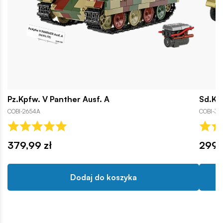
Pz.Kpfw. V Panther Ausf. A
Sd.Kf
COBI-2654A
COBI-31
379,99 zł
299,
Dodaj do koszyka