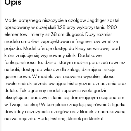
Opis
Model potężnego niszczyciela czołgów Jagdtiger został
opracowany w dużej skali 1:28 przy wykorzystaniu 1280
elementów i mierzy aż 38 cm długości. Duży rozmiar
modelu umożliwił zaprojektowanie fragmentów wnętrza
pojazdu. Model oferuje dostęp do klapy serwisowej, pod
którą znajduje się wyjmowany silnik. Dodatkowe
funkcjonalności to: działo, którym można poruszać również
na boki, dostęp do włazów dla załogi, działająca trakcja
gąsienicowa. W modelu zastosowano wysokiej jakości
trwałe nadruki przedstawiające historyczne oznaczenia oraz
detale. Tak ogromny model zapewnia wiele godzin
ekscytującej budowy i stanie się dominującym eksponatem
w Twojej kolekcji! W komplecie znajdują się również: figurka
dowódcy niszczyciela czołgów oraz klocek z nadrukowaną
nazwą pojazdu. Buduj historię, klocek po klocku!