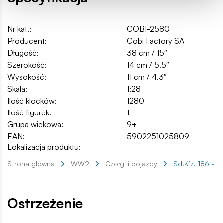
Nr kat.:
COBI-2580
Producent:
Cobi Factory SA
Długość:
38 cm / 15″
Szerokość:
14 cm / 5.5″
Wysokość:
11 cm / 4.3″
Skala:
1:28
Ilość klocków:
1280
Ilość figurek:
1
Grupa wiekowa:
9+
EAN:
5902251025809
Lokalizacja produktu:
Strona główna
WW2
Czołgi i pojazdy
Sd.Kfz. 186 - J
Ostrzeżenie