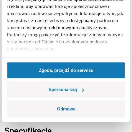
tradycją,
i reklam, aby oferować funkcje społecznościowe i
spełniają normy bezpieczeństwa dotyczące produktów
analizować ruch w naszej witrynie. Informacje o tym, jak
dla dzieci,
korzystasz z naszej witryny, udostępniamy partnerom
w pełni kompatybilne z innymi markami klocków
społecznościowym, reklamowym i analitycznym.
konstrukcyjnych,
Partnerzy mogą połączyć te informacje z innymi danymi
zastosowano tylko trwałe nadruki bez użycia naklejek,
otrzymanymi od Ciebie lub uzyskanymi podczas
czytelna i intuicyjna instrukcja oparta na rysunkach i
korzystania z ich usług.
ikonach,
figurka dowódcy pojazdu,
wyjmowany mini model silnika,
Zgoda, przejdź do serwisu
tabliczka z nazwą
skala 1:28,
wymiary modelu (dł x szer x wys): 380 mm (15”) x 140 mm
Spersonalizuj
(5.5”) x 110 mm ( 4.3”)
Odmowa
Specyfikacja