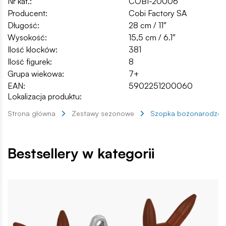
Nr kat.:
COBI-20006
Producent:
Cobi Factory SA
Długość:
28 cm / 11″
Wysokość:
15,5 cm / 6.1″
Ilość klocków:
381
Ilość figurek:
8
Grupa wiekowa:
7+
EAN:
5902251200060
Lokalizacja produktu:
Strona główna
Zestawy sezonowe
Szopka bożonarodzen
Bestsellery w kategorii