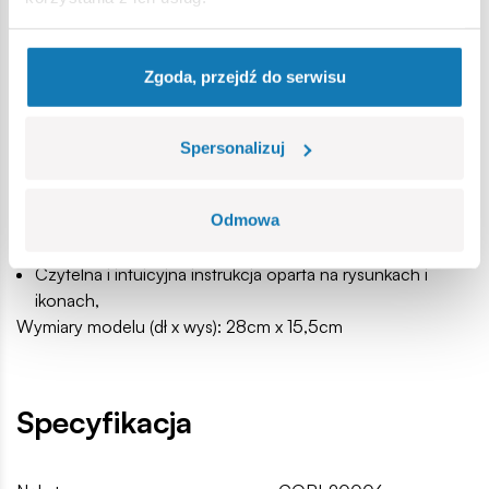
Jezus.
370 wysokiej jakości elementów,
Zgoda, przejdź do serwisu
Wyprodukowane w UE przez firmę z ponad 35-letnią
tradycją,
Spełniają normy bezpieczeństwa dotyczące produktów
Spersonalizuj
dla dzieci,
W pełni kompatybilne z innymi markami klocków
Odmowa
konstrukcyjnych,
Zastosowano tylko trwałe nadruki bez użycia naklejek,
Czytelna i intuicyjna instrukcja oparta na rysunkach i
ikonach,
Wymiary modelu (dł x wys): 28cm x 15,5cm
Specyfikacja