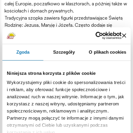
całej Europie, początkowo w klasztorach, a później także w
kościołach i domach prywatnych.
Tradycyjna szopka zawiera figurki przedstawiające Świętą
Rodzinę: Jezusa, Maryję i Józefa. Często dodaje się
również aniołów, pasterzy, Trzech Króli (Mędrców ze
Wschodu), a także zwierzęta takie jak woły, osły czy owce.
W centralnym punkcie szopki znajduje się mały żłóbek, w
Zgoda
Szczegóły
O plikach cookies
którym leży nowonarodzony Jezus. Cała scena jest
umieszczona w stajence lub grocie.
W szopce od COBI nie zabrakło najbardziej
Niniejsza strona korzysta z plików cookie
charakterystycznych elementów tradycyjnej stajenki.
Ciekawa konstrukcja składająca się z 370 elementów
Wykorzystujemy pliki cookie do spersonalizowania treści
zawiera sporo ciekawej roślinności, między innymi
i reklam, aby oferować funkcje społecznościowe i
porastający ścianę bluszcz czy rosnąca przy stajni palma.
analizować ruch w naszej witrynie. Informacje o tym, jak
Nad niewielką budowlą znajduje się gwiazda betlejemska
korzystasz z naszej witryny, udostępniamy partnerom
kierująca mędrców ze wschodu. W swoich dłoniach
społecznościowym, reklamowym i analitycznym.
trzymają dary, które wręczą nowo narodzonemu
Partnerzy mogą połączyć te informacje z innymi danymi
Chrystusowi. Wokół krąży bydło: wół, owca i osiołek. W
otrzymanymi od Ciebie lub uzyskanymi podczas
samej stajence znajduje się święta rodzina: Józef, Maryja i
korzystania z ich usług.