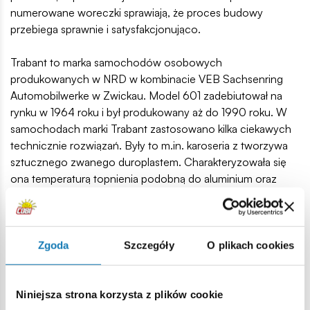
numerowane woreczki sprawiają, że proces budowy
przebiega sprawnie i satysfakcjonująco.
Trabant to marka samochodów osobowych
produkowanych w NRD w kombinacie VEB Sachsenring
Automobilwerke w Zwickau. Model 601 zadebiutował na
rynku w 1964 roku i był produkowany aż do 1990 roku. W
samochodach marki Trabant zastosowano kilka ciekawych
technicznie rozwiązań. Były to m.in. karoseria z tworzywa
sztucznego zwanego duroplastem. Charakteryzowała się
ona temperaturą topnienia podobną do aluminium oraz
podnosiła odporność auta na korozję i zgniatanie.
Pozostałe warte uwagi rozwiązania to małolitrażowy silnik
dwusuwowy, duże szyby oraz stosunkowo pojemne
wnętrze. Samochód rozwijał zawrotną prędkość
Zgoda
Szczegóły
O plikach cookies
przekraczającą nieznacznie 100 km/h.
Trabant zasłużył na miano kultowego auta pochodzącego z
Niemieckiej Republiki Demokratycznej. Do dzisiaj pozostaje
Niniejsza strona korzysta z plików cookie