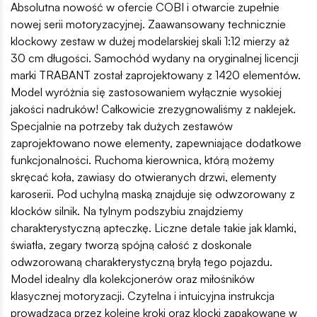
Absolutna nowość w ofercie COBI i otwarcie zupełnie
nowej serii motoryzacyjnej. Zaawansowany technicznie
klockowy zestaw w dużej modelarskiej skali 1:12 mierzy aż
30 cm długości. Samochód wydany na oryginalnej licencji
marki TRABANT został zaprojektowany z 1420 elementów.
Model wyróżnia się zastosowaniem wyłącznie wysokiej
jakości nadruków! Całkowicie zrezygnowaliśmy z naklejek.
Specjalnie na potrzeby tak dużych zestawów
zaprojektowano nowe elementy, zapewniające dodatkowe
funkcjonalności. Ruchoma kierownica, którą możemy
skręcać koła, zawiasy do otwieranych drzwi, elementy
karoserii. Pod uchylną maską znajduje się odwzorowany z
klocków silnik. Na tylnym podszybiu znajdziemy
charakterystyczną apteczkę. Liczne detale takie jak klamki,
światła, zegary tworzą spójną całość z doskonale
odwzorowaną charakterystyczną bryłą tego pojazdu.
Model idealny dla kolekcjonerów oraz miłośników
klasycznej motoryzacji. Czytelna i intuicyjna instrukcja
prowadząca przez kolejne kroki oraz klocki zapakowane w