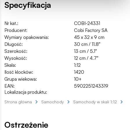
Specyfikacja
Nr kat.:
COBI-24331
Producent:
Cobi Factory SA
Wymiary opakowania:
45 x 32 x 9 cm
Długość:
30 cm / 11.8″
Szerokość:
13 cm / 5.1″
Wysokość:
12 cm / 4.7″
Skala:
1:12
Ilość klocków:
1420
Grupa wiekowa:
10+
EAN:
5902251243319
Lokalizacja produktu:
Strona główna
Samochody
Samochody w skali 1:12
T
Ostrzeżenie