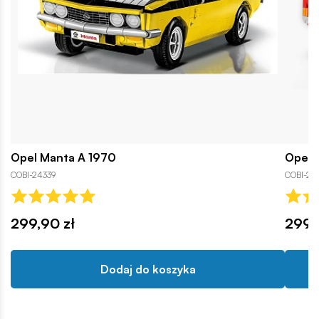
Opel Manta A 1970
Opel 
COBI-24339
COBI-24
299,90 zł
299,
Dodaj do koszyka