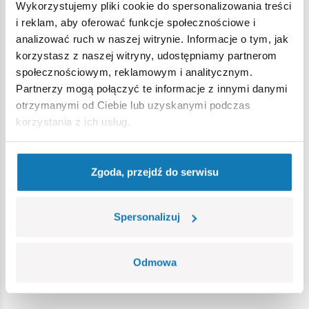
rozpoznawalnym i szalenie popularnym klasykiem w gronie
Wykorzystujemy pliki cookie do spersonalizowania treści
pasjonatów motoryzacji. Na trwałe również wpisał się do
i reklam, aby oferować funkcje społecznościowe i
kultury masowej.
analizować ruch w naszej witrynie. Informacje o tym, jak
korzystasz z naszej witryny, udostępniamy partnerom
1420 wysokiej jakości elementów,
społecznościowym, reklamowym i analitycznym.
produkt na oryginalnej licencji TRABANT,
Partnerzy mogą połączyć te informacje z innymi danymi
wyprodukowane w UE przez firmę z ponad 20-letnią
otrzymanymi od Ciebie lub uzyskanymi podczas
tradycją,
korzystania z ich usług.
spełniają normy bezpieczeństwa dotyczące produktów
dla dzieci,
w pełni kompatybilne z innymi markami klocków
Zgoda, przejdź do serwisu
konstrukcyjnych,
klocki z nadrukami nie odkształcają się i nie bledną w
czasie zabawy czy pod wpływem temperatury,
Spersonalizuj
duża skala modelarska 1:12.
Wymiary modelu (dł x szer x wys): 30 cm (11.8”) x 12 cm
(4.7") x 13 cm (5.1")
Odmowa