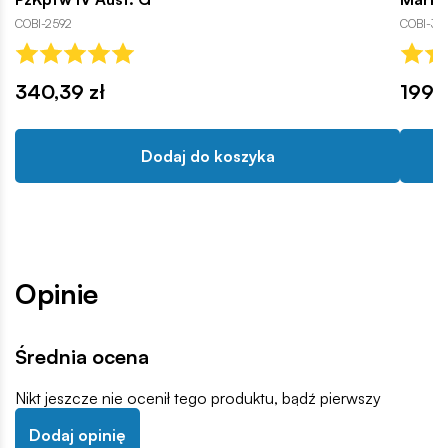
COBI-2592
COBI-31
340,39 zł
199,9
Dodaj do koszyka
Opinie
Średnia ocena
Nikt jeszcze nie ocenił tego produktu, bądź pierwszy
Dodaj opinię