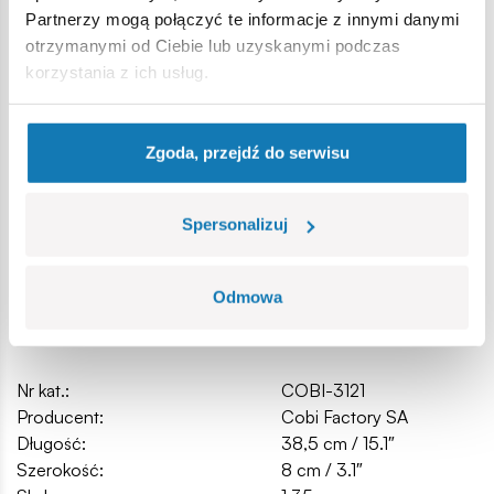
spełniają normy bezpieczeństwa dotyczące produktów
Partnerzy mogą połączyć te informacje z innymi danymi
dla dzieci,
otrzymanymi od Ciebie lub uzyskanymi podczas
w pełni kompatybilne z innymi markami klocków
korzystania z ich usług.
konstrukcyjnych,
zastosowano tylko trwałe nadruki bez użycia naklejek,
czytelna i intuicyjna instrukcja oparta na rysunkach i
Zgoda, przejdź do serwisu
ikonach,
skala 1:35
wymiary modelu (dł x wys): 38,5 cm (15.1”) x 8 cm (3.1”)
Spersonalizuj
Odmowa
Specyfikacja
Nr kat.:
COBI-3121
Producent:
Cobi Factory SA
Długość:
38,5 cm / 15.1″
Szerokość:
8 cm / 3.1″