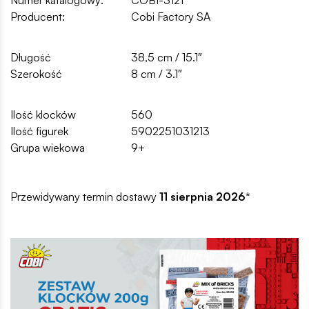
Producent:
Cobi Factory SA
Długość
38,5 cm / 15.1″
Szerokość
8 cm / 3.1″
Ilość klocków
560
Ilość figurek
5902251031213
Grupa wiekowa
9+
Przewidywany termin dostawy
11 sierpnia 2026
*