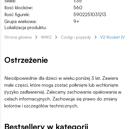
Skala:
1:35
Ilość klocków:
560
Ilość figurek:
5902251031213
Grupa wiekowa:
9+
Lokalizacja produktu:
Strona główna
WW2
Czołgi i pojazdy
V2 Rocket (Ver
Ostrzeżenie
Nieodpowiednie dla dzieci w wieku poniżej 3 lat. Zawiera
małe części, które mogą zostać połknięte lub wchłonięte
(ryzyko zadławienia). Zalecamy zachowanie opakowania w
celach informacyjnych. Zachowuje się prawo do zmiany
kolorów i szczegółów technicznych.
Bestsellery w kategorii