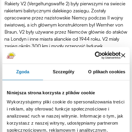
Rakiety V2 (Vergeltungswaffe 2) były pierwszymi na świecie
rakietami balistycznymi dalekiego zasięgu. Zostały
opracowane przez nazistowskie Niemcy podczas II wojny
światowej, a ich głównym konstruktorem był Wernher von
Braun. V2 były używane przez Niemców głównie do ataków
na Londyn i inne miasta alianckie od 1944 roku. V2 miały
zasięg około 300 km i mogły przenosić ładunek
wybuchowy o masie około 1 tony. Konstrukcja w pionierski
sposób była oparta na silnikach spalających paliwo ciekłe.
Po wystrzeleniu rakieta wznosiła się na wysokość ok. 100
Zgoda
Szczegóły
O plikach cookies
km (to już przestrzeń kosmiczna!), a następnie spadała na
cel z ogromną prędkością, co czyniło ją praktycznie
niemożliwą do przechwycenia. V-2 była prekursorem
Niniejsza strona korzysta z plików cookie
nowoczesnych rakiet balistycznych i miała znaczący wpływ
Wykorzystujemy pliki cookie do spersonalizowania treści
na rozwój technologii kosmicznej po wojnie.
i reklam, aby oferować funkcje społecznościowe i
560 wysokiej jakości elementów,
analizować ruch w naszej witrynie. Informacje o tym, jak
wyprodukowane w UE przez firmę z ponad 35-letnią
korzystasz z naszej witryny, udostępniamy partnerom
tradycją,
społecznościowym, reklamowym i analitycznym.