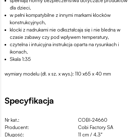
spełniają normy bezpieczeństwa dotyczące produktów
dla dzieci,
w pełni kompatybilne z innymi markami klocków
konstrukcyjnych,
klocki z nadrukami nie odkształcają się i nie bledną w
czasie zabawy czy pod wpływem temperatury,
czytelna i intuicyjna instrukcja oparta na rysunkach i
ikonach,
Skala 1:35
wymiary modelu (dł. x sz. x wys.): 110 x65 x 40 mm
Specyfikacja
Nr kat.:
COBI-24660
Producent:
Cobi Factory SA
Długość:
11 cm / 4.3″