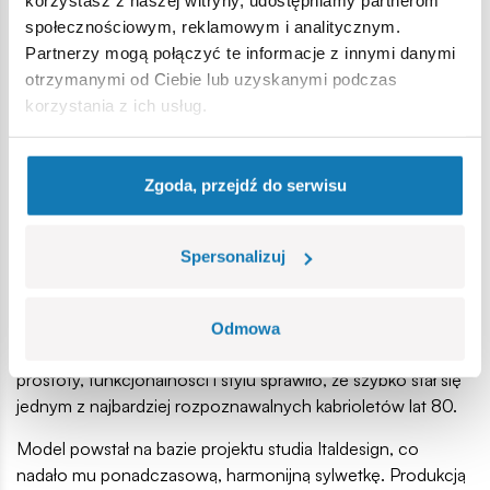
korzystasz z naszej witryny, udostępniamy partnerom
• Kultowy Volkswagen Golf I Cabrio w modelarskiej wersji z
społecznościowym, reklamowym i analitycznym.
klocków
Partnerzy mogą połączyć te informacje z innymi danymi
• Realistyczne odwzorowanie ikony lat 80.
otrzymanymi od Ciebie lub uzyskanymi podczas
korzystania z ich usług.
• Połączenie historii, stylu i emocji jazdy kabrioletem
• Idealny prezent, także dla młodszych fanów motoryzacji
Zgoda, przejdź do serwisu
(6+)
• Rozwija precyzję, kreatywność i wyobraźnię przestrzenną
Spersonalizuj
Historia wielkiego sukcesu
Volkswagen Golf Cabriolet zadebiutował w 1979 roku jako
Odmowa
otwarta wersja pierwszej generacji Golfa I. Połączenie
prostoty, funkcjonalności i stylu sprawiło, że szybko stał się
jednym z najbardziej rozpoznawalnych kabrioletów lat 80.
Model powstał na bazie projektu studia Italdesign, co
nadało mu ponadczasową, harmonijną sylwetkę. Produkcją