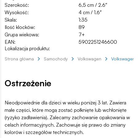
Szerokość:
6,5 cm / 2.6″
Wysokość:
4 cm / 1.6″
Skala:
1:35
Ilość klocków:
89
Grupa wiekowa:
7+
EAN:
5902251246600
Lokalizacja produktu:
Strona główna
Samochody
Volkswagen
Volkswagen G
Ostrzeżenie
Nieodpowiednie dla dzieci w wieku poniżej 3 lat. Zawiera
małe części, które mogą zostać połknięte lub wchłonięte
(ryzyko zadławienia). Zalecamy zachowanie opakowania w
celach informacyjnych. Zachowuje się prawo do zmiany
kolorów i szczegółów technicznych.