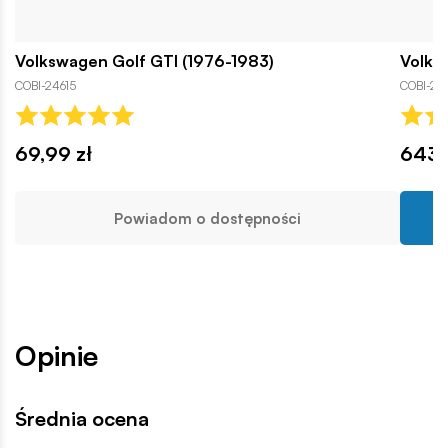
Volkswagen Golf GTI (1976-1983)
Volks
COBI-24615
COBI-243
69,99 zł
643,9
Powiadom o dostępności
Opinie
Średnia ocena