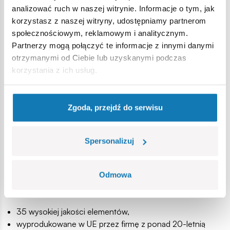
Powstanie Warszawskie wybuchło 1 sierpnia 1944 roku o
analizować ruch w naszej witrynie. Informacje o tym, jak
godzinie 17:00 (godzina “W”) i trwało aż do 3 października.
korzystasz z naszej witryny, udostępniamy partnerom
Było zbrojnym wystąpieniem polskiego ruchu oporu,
społecznościowym, reklamowym i analitycznym.
głównie Armii Krajowej, przeciwko okupującym Warszawę
Partnerzy mogą połączyć te informacje z innymi danymi
wojskom niemieckim. Celem powstania było wyzwolenie
otrzymanymi od Ciebie lub uzyskanymi podczas
stolicy przed nadejściem Armii Czerwonej, aby zapewnić
korzystania z ich usług.
suwerenność Polski po wojnie. Mimo początkowych
sukcesów, powstańcy nie zdołali utrzymać swoich pozycji
w obliczu przeważających sił niemieckich i braku
Zgoda, przejdź do serwisu
dostatecznej pomocy z zewnątrz. Po 63 dniach niezwykle
wyniszczających i zaciętych walk powstanie zostało
Spersonalizuj
stłumione. Zginęło około 16 tysięcy powstańców i około
150-200 tysięcy cywilów, a miasto zostało niemal
doszczętnie zniszczone. Do dzisiaj Powstanie Warszawskie
Odmowa
jest symbolem ogromnej odwagi i poświęcenia w imię
wyższych wartości.
35 wysokiej jakości elementów,
wyprodukowane w UE przez firmę z ponad 20-letnią