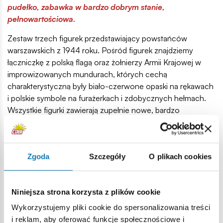
pudełko, zabawka w bardzo dobrym stanie,
pełnowartościowa.
Zestaw trzech figurek przedstawiający powstańców
warszawskich z 1944 roku. Pośród figurek znajdziemy
łączniczkę z polską flagą oraz żołnierzy Armii Krajowej w
improwizowanych mundurach, których cechą
charakterystyczną były biało-czerwone opaski na rękawach
i polskie symbole na furażerkach i zdobycznych hełmach.
Wszystkie figurki zawierają zupełnie nowe, bardzo
atrakcyjne nadruki umundurowania i twarzy oraz podstawki
do łatwiejszego eksponowania. Do każdej figurki dołączone
są akcesoria takie jak pistolet maszynowy MP 40, granat
Zgoda
Szczegóły
O plikach cookies
trzonkowy czy karabin Mauser.
Dzięki różnorodnym zestawom z figurkami szybko
zbudujesz swoją klockową armię! Figurki i akcesoria możesz
Niniejsza strona korzysta z plików cookie
wykorzystać przy budowie scenek i dioram. Sprawdź
również inne zestawy z figurkami!
Wykorzystujemy pliki cookie do spersonalizowania treści
i reklam, aby oferować funkcje społecznościowe i