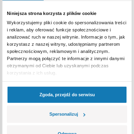
1 figurka przedstawiająca szkielet
produkt na oryginalnej licencji JEEP,
Niniejsza strona korzysta z plików cookie
wyprodukowane w UE przez firmę z ponad 20-letnią
tradycją,
Wykorzystujemy pliki cookie do spersonalizowania treści
spełniają normy bezpieczeństwa dotyczące produktów
i reklam, aby oferować funkcje społecznościowe i
dla dzieci,
analizować ruch w naszej witrynie. Informacje o tym, jak
w pełni kompatybilne z innymi markami klocków
korzystasz z naszej witryny, udostępniamy partnerom
konstrukcyjnych,
społecznościowym, reklamowym i analitycznym.
klocki z nadrukami nie odkształcają się i nie bledną w
Partnerzy mogą połączyć te informacje z innymi danymi
czasie zabawy czy pod wpływem temperatury,
otrzymanymi od Ciebie lub uzyskanymi podczas
skala 1:35,
korzystania z ich usług.
elementy otoczenia
akcesoria
Wymiary modelu (dł x szer x wys): 10 cm (3.93”) x 4,5 cm
Zgoda, przejdź do serwisu
(1,72") x 6,5 cm (2.6")
Spersonalizuj
Odmowa