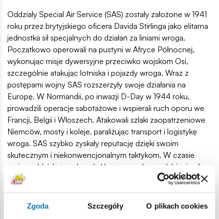
Oddziały Special Air Service (SAS) zostały założone w 1941
roku przez brytyjskiego oficera Davida Stirlinga jako elitarna
jednostka sił specjalnych do działań za liniami wroga.
Początkowo operowali na pustyni w Afryce Północnej,
wykonując misje dywersyjne przeciwko wojskom Osi,
szczególnie atakując lotniska i pojazdy wroga. Wraz z
postępami wojny SAS rozszerzyły swoje działania na
Europę. W Normandii, po inwazji D-Day w 1944 roku,
prowadzili operacje sabotażowe i wspierali ruch oporu we
Francji, Belgii i Włoszech. Atakowali szlaki zaopatrzeniowe
Niemców, mosty i koleje, paraliżując transport i logistykę
wroga. SAS szybko zyskały reputację dzięki swoim
skutecznym i niekonwencjonalnym taktykom. W czasie
wojny oddziały te odegrały kluczową rolę w osłabieniu sił
Osi, stając się legendarną formacją sił specjalnych.
180 wysokiej jakości elementów,
Zgoda
Szczegóły
O plikach cookies
2 figurki przedstawiająca brytyjskich komandosów