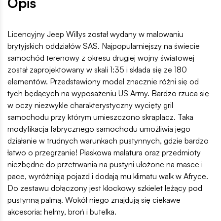
Opis
Licencyjny Jeep Willys został wydany w malowaniu
brytyjskich oddziałów SAS. Najpopularniejszy na świecie
samochód terenowy z okresu drugiej wojny światowej
został zaprojektowany w skali 1:35 i składa się ze 180
elementów. Przedstawiony model znacznie różni się od
tych będących na wyposażeniu US Army. Bardzo rzuca się
w oczy niezwykle charakterystyczny wycięty gril
samochodu przy którym umieszczono skraplacz. Taka
modyfikacja fabrycznego samochodu umożliwia jego
działanie w trudnych warunkach pustynnych, gdzie bardzo
łatwo o przegrzanie! Piaskowa malatura oraz przedmioty
niezbędne do przetrwania na pustyni ułożone na masce i
pace, wyróżniają pojazd i dodają mu klimatu walk w Afryce.
Do zestawu dołączony jest klockowy szkielet leżący pod
pustynną palmą. Wokół niego znajdują się ciekawe
akcesoria: hełmy, broń i butelka.