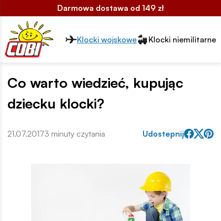
Darmowa dostawa od 149 zł
Przełącznik segmentów2
Klocki wojskowe
Klocki niemilitarne
Co warto wiedzieć, kupując
dziecku klocki?
21.07.2017
3 minuty czytania
Udostepnij