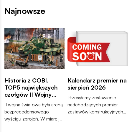
Najnowsze
Historia z COBI.
Kalendarz premier na
TOP5 największych
sierpień 2026
czołgów II Wojny
Przesyłamy zestawienie
Światowej
II wojna światowa była areną
nadchodzących premier
bezprecedensowego
zestawów konstrukcyjnych
wyścigu zbrojeń. W miarę jak
COBI. Wśród nowości
konflikt przybierał na sile,
znajdują się zarówno