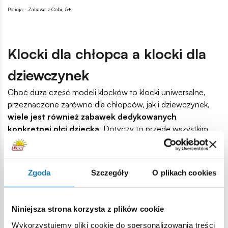
Policja - Zabawa z Cobi, 5+
Klocki dla chłopca a klocki dla
dziewczynek
Choć duża część modeli klocków to klocki uniwersalne,
przeznaczone zarówno dla chłopców, jak i dziewczynek,
wiele jest również zabawek dedykowanych
konkretnej płci dziecka
. Dotyczy to przede wszystkim
klocków dla starszych dzieci. Kiedy kupujemy tę zabawkę
na prezent, zawsze bezpieczniej wybrać jest klocki dla
dziewczynek lub klocki dla chłopca zamiast modeli
Zgoda
Szczegóły
O plikach cookies
uniwersalnych, z zabawek dla dziewczynek złożyć można
bajkowe postaci, zamki dla księżniczek i wiele innych
wyjątkowych obiektów. Chłopcy natomiast z pewnością z
Niniejsza strona korzysta z plików cookie
chęcią ułożą z klocków wyścigowy samochód, czołg czy
Wykorzystujemy pliki cookie do spersonalizowania treści
samolot.