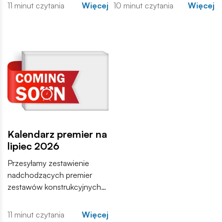
inżynierowie po obu
kontynuacje popularnych
11 minut czytania
Więcej
10 minut czytania
Więcej
stronach frontu dążyli do
serii, jak i zupełnie nowe
stworzenia maszyn, które
modele, które trafią do
zdominują pole walki.
sprzedaży w najbliższych
tygodniach. Zachęcamy do
zapoznania się z pełną listą i
materiałami produktowymi.
Kalendarz premier na
lipiec 2026
Przesyłamy zestawienie
nadchodzących premier
zestawów konstrukcyjnych
COBI. Wśród nowości
znajdują się zarówno
11 minut czytania
Więcej