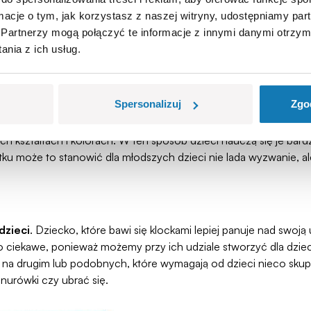
ormacje o tym, jak korzystasz z naszej witryny, udostępniamy p
Partnerzy mogą połączyć te informacje z innymi danymi otrzym
nia z ich usług.
Spersonalizuj
Zgo
rów
h kształtach i kolorach. W ten sposób dzieci nauczą się je bar
u może to stanowić dla młodszych dzieci nie lada wyzwanie, al
dzieci
. Dziecko, które bawi się klockami lepiej panuje nad swo
o ciekawe, ponieważ możemy przy ich udziale stworzyć dla dzie
 na drugim lub podobnych, które wymagają od dzieci nieco skupi
znurówki czy ubrać się.