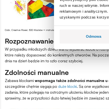
ruch w naszej witrynie. Inf
reklamowym i analitycznym. 
uzyskanymi podczas korzysta
Cobi, Creative Power, 500 Klocków + instrukcje, 5+
Odmowa
Rozpoznawanie kształtów i kolo
W przypadku młodszych dzieci warto wybierać klocki o różnyc
które należy dopasować do konkretnych otworów. Na początk
dnia na dzień będzie im to szło coraz szybciej.
Zdolności manualne
Zabawa klockami
wspomaga także zdolności manualne u 
szczególnie chętnie sięgają po
duże klocki
. Są one wyjątkow
zadania, które polegają na ostrożnym ułożeniu klocków jeden
sprawimy, że w przyszłości dużo łatwiej będzie im zawiązać s