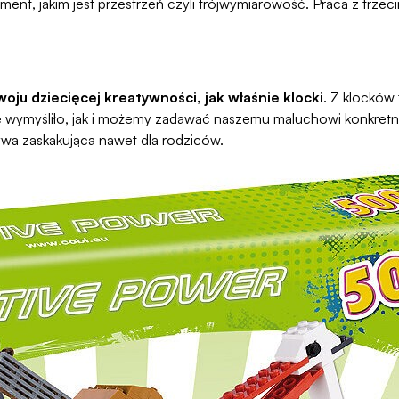
nt, jakim jest przestrzeń czyli trójwymiarowość. Praca z trze
woju dziecięcej kreatywności, jak właśnie klocki
. Z klocków
 wymyśliło, jak i możemy zadawać naszemu maluchowi konkretne 
ywa zaskakująca nawet dla rodziców.