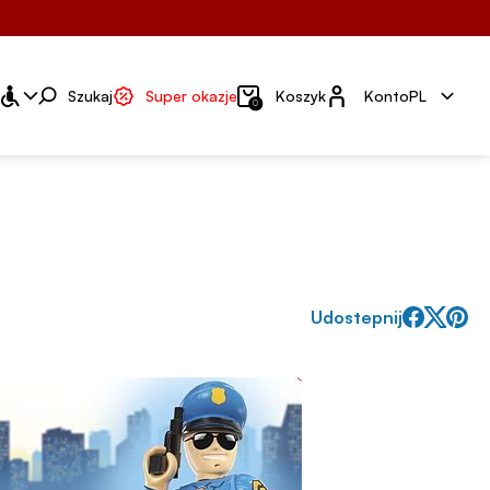
Konto
Szukaj
Super okazje
Koszyk
Konto
PL
0
Udostepnij