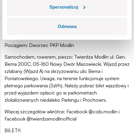
Spersonalizuj
Wystawa klocków COBI "Wielka Kolekcja Historyczna w
Twierdzy Modlin"
https://maps.app.goo.gl/pzMkSMNtvEdmVZVE8
Odmowa
Samolotem: Lotnisko w Modlinie
Pociągiem: Dworzec PKP Modlin
Samochodem, rowerem, pieszo: Twierdza Modlin ul. Gen.
Bema 200C, 05-160 Nowy Dwór Mazowiecki. Wjazd przez
szlabany (Wjazd A) na skrzyżowaniu ulic Bema i
Poniatowskiego. Uwaga, na terenie funkcjonuje system
płatnego parkowania (3zł/h). Należy pobrać bilet wjazdowy i
przed wyjazdem opłacić go w parkometrach
zlokalizowanych niedaleko Parkingu i Prochowni.
Więcej szczegółów wkrótce: Facebook @cobi.modlin i
Facebook @twierdzamodlinofficial
BILETY: