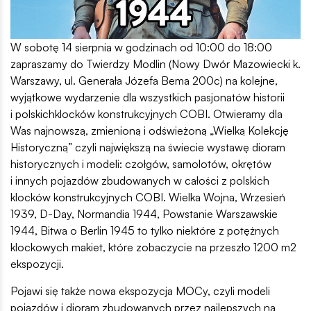
W sobotę 14 sierpnia w godzinach od 10:00 do 18:00
zapraszamy do Twierdzy Modlin (Nowy Dwór Mazowiecki k.
Warszawy, ul. Generała Józefa Bema 200c) na kolejne,
wyjątkowe wydarzenie dla wszystkich pasjonatów historii
i polskichklocków konstrukcyjnych COBI. Otwieramy dla
Was najnowszą, zmienioną i odświeżoną „Wielką Kolekcję
Historyczną” czyli największą na świecie wystawę dioram
historycznych i modeli: czołgów, samolotów, okrętów
i innych pojazdów zbudowanych w całości z polskich
klocków konstrukcyjnych COBI. Wielka Wojna, Wrzesień
1939, D-Day, Normandia 1944, Powstanie Warszawskie
1944, Bitwa o Berlin 1945 to tylko niektóre z potężnych
klockowych makiet, które zobaczycie na przeszło 1200 m2
ekspozycji.
Pojawi się także nowa ekspozycja MOCy, czyli modeli
pojazdów i dioram zbudowanych przez najlepszych na