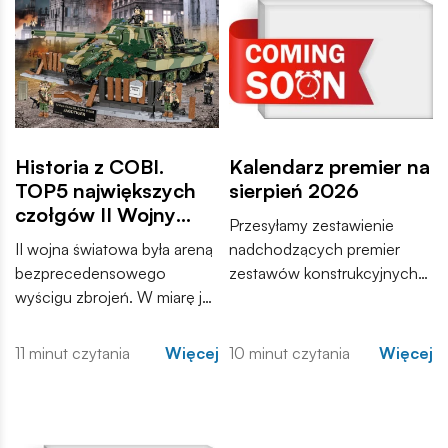
Historia z COBI.
Kalendarz premier na
TOP5 największych
sierpień 2026
czołgów II Wojny
Przesyłamy zestawienie
Światowej
II wojna światowa była areną
nadchodzących premier
bezprecedensowego
zestawów konstrukcyjnych
wyścigu zbrojeń. W miarę jak
COBI. Wśród nowości
konflikt przybierał na sile,
znajdują się zarówno
inżynierowie po obu
kontynuacje popularnych
11 minut czytania
Więcej
10 minut czytania
Więcej
stronach frontu dążyli do
serii, jak i zupełnie nowe
stworzenia maszyn, które
modele, które trafią do
zdominują pole walki.
sprzedaży w najbliższych
tygodniach. Zachęcamy do