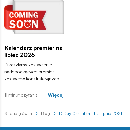
zapoznania się z pełną listą i
materiałami produktowymi.
Kalendarz premier na
lipiec 2026
Przesyłamy zestawienie
nadchodzących premier
zestawów konstrukcyjnych
COBI. Wśród nowości
znajdują się zarówno
11 minut czytania
Więcej
kontynuacje popularnych
serii, jak i zupełnie nowe
modele, które trafią do
Strona główna
Blog
D-Day Carentan 14 sierpnia 2021
sprzedaży w najbliższych
tygodniach. Zachęcamy do