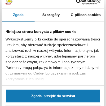
usytuowanych w Centrum Edukacji Historycznej
„Prochownia 197” i w Wieży Czerwonej. Liczba biletów jest
Zgoda
Szczegóły
O plikach cookies
ograniczona!
Nie stój niepotrzebnie w długiej kolejce i miej pewność, że
nie zabraknie dla Ciebie biletu! Kup bilet przez internet w
Niniejsza strona korzysta z plików cookie
przedsprzedaży i wejdź w pierwszej kolejności!
Wykorzystujemy pliki cookie do spersonalizowania treści
i reklam, aby oferować funkcje społecznościowe i
Link do wydarzenia
na Facebooku
.
analizować ruch w naszej witrynie. Informacje o tym, jak
Bilety online kupisz
klikając tutaj
.
korzystasz z naszej witryny, udostępniamy partnerom
Link do mapy Google.
społecznościowym, reklamowym i analitycznym.
*** UWAGA: Dla pierwszych minimum 200 gości imprezy,
Partnerzy mogą połączyć te informacje z innymi danymi
którzy zakupili bilety online w przedsprzedaży mamy
otrzymanymi od Ciebie lub uzyskanymi podczas
wyjątkowy upominek, czyli najnowszy, przedpremierowy,
korzystania z ich usług.
papierowy katalog COBI (światowa premiera!). ***
Jak dojechać?
Zgoda, przejdź do serwisu
Nawigacja zaprowadzi Was prosto do celu!