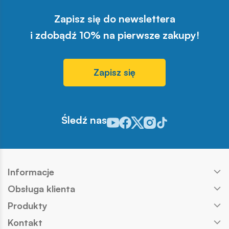
zapoznania się z pełną listą i
Zapisz się do newslettera
materiałami produktowymi.
i zdobądź 10% na pierwsze zakupy!
Zapisz się
Śledź nas
Odwiedź nasz profil w serwisie You
Odwiedź nasz profil w serwisie 
Odwiedź nasz profil w serwis
Odwiedź nasz profil w se
Odwiedź nasz profil w
Informacje
Obsługa klienta
Produkty
Kontakt