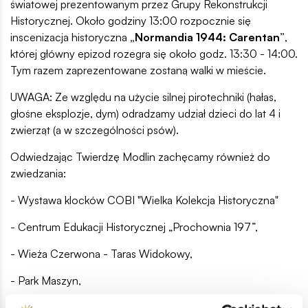
światowej prezentowanym przez Grupy Rekonstrukcji
Historycznej. Około godziny 13:00 rozpocznie się
inscenizacja historyczna
„Normandia 1944: Carentan”
,
której główny epizod rozegra się około godz. 13:30 - 14:00.
Tym razem zaprezentowane zostaną walki w mieście.
UWAGA: Ze względu na użycie silnej pirotechniki (hałas,
głośne eksplozje, dym) odradzamy udział dzieci do lat 4 i
zwierząt (a w szczególności psów).
Odwiedzając Twierdzę Modlin zachęcamy również do
zwiedzania:
- Wystawa klocków COBI "Wielka Kolekcja Historyczna"
- Centrum Edukacji Historycznej „Prochownia 197”,
- Wieża Czerwona - Taras Widokowy,
- Park Maszyn,
Bilety wstępu można zakupić na miejscu w kasach