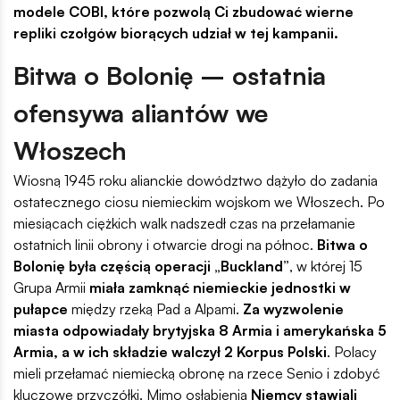
modele COBI, które pozwolą Ci zbudować wierne
repliki czołgów biorących udział w tej kampanii.
Bitwa o Bolonię – ostatnia
ofensywa aliantów we
Włoszech
Wiosną 1945 roku alianckie dowództwo dążyło do zadania
ostatecznego ciosu niemieckim wojskom we Włoszech. Po
miesiącach ciężkich walk nadszedł czas na przełamanie
ostatnich linii obrony i otwarcie drogi na północ.
Bitwa o
Bolonię była częścią operacji „Buckland”
, w której 15
Grupa Armii
miała zamknąć niemieckie jednostki w
pułapce
między rzeką Pad a Alpami.
Za wyzwolenie
miasta odpowiadały brytyjska 8 Armia i amerykańska 5
Armia, a w ich składzie walczył 2 Korpus Polski
. Polacy
mieli przełamać niemiecką obronę na rzece Senio i zdobyć
kluczowe przyczółki. Mimo osłabienia
Niemcy stawiali