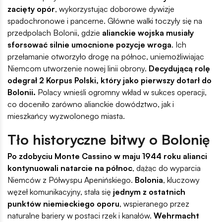
zacięty opór
, wykorzystując doborowe dywizje
spadochronowe i pancerne. Główne walki toczyły się na
przedpolach Bolonii, gdzie
alianckie wojska musiały
sforsować silnie umocnione pozycje wroga
. Ich
przełamanie otworzyło drogę na północ, uniemożliwiając
Niemcom utworzenie nowej linii obrony.
Decydującą rolę
odegrał 2 Korpus Polski, który jako pierwszy dotarł do
Bolonii.
Polacy wnieśli ogromny wkład w sukces operacji,
co doceniło zarówno alianckie dowództwo, jak i
mieszkańcy wyzwolonego miasta.
Tło historyczne bitwy o Bolonię
Po zdobyciu Monte Cassino w maju 1944 roku alianci
kontynuowali natarcie na północ
, dążąc do wyparcia
Niemców z Półwyspu Apenińskiego.
Bolonia
, kluczowy
węzeł komunikacyjny, stała się
jednym z ostatnich
punktów niemieckiego oporu
, wspieranego przez
naturalne bariery w postaci rzek i kanałów.
Wehrmacht