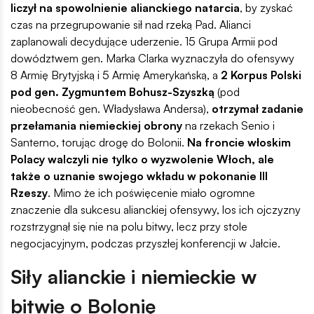
liczył na spowolnienie alianckiego natarcia
, by zyskać
czas na przegrupowanie sił nad rzeką Pad. Alianci
zaplanowali decydujące uderzenie. 15 Grupa Armii pod
dowództwem gen. Marka Clarka wyznaczyła do ofensywy
8 Armię Brytyjską i 5 Armię Amerykańską, a
2 Korpus Polski
pod gen. Zygmuntem Bohusz-Szyszką
(pod
nieobecność gen. Władysława Andersa),
otrzymał zadanie
przełamania niemieckiej obrony
na rzekach Senio i
Santerno, torując drogę do Bolonii.
Na froncie włoskim
Polacy walczyli nie tylko o wyzwolenie Włoch, ale
także o uznanie swojego wkładu w pokonanie III
Rzeszy
. Mimo że ich poświęcenie miało ogromne
znaczenie dla sukcesu alianckiej ofensywy, los ich ojczyzny
rozstrzygnął się nie na polu bitwy, lecz przy stole
negocjacyjnym, podczas przyszłej konferencji w Jałcie.
Siły alianckie i niemieckie w
bitwie o Bolonię