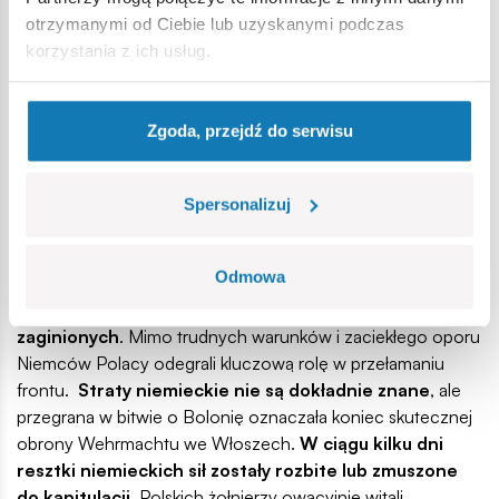
wkroczyli żołnierze 9 Batalionu Strzelców Karpackich,
otrzymanymi od Ciebie lub uzyskanymi podczas
wyprzedzając Amerykanów o dwie godziny i zawieszając
korzystania z ich usług.
polską flagę.
Zwycięstwo było spektakularne, choć
okupione dużymi stratami
– polska odwaga i
skuteczność przesądziły o sukcesie operacji „Buckland”.
Zgoda, przejdź do serwisu
Straty obu stron i skutki bitwy o
Spersonalizuj
Bolonię
Bitwa o Bolonię zakończyła się zdecydowanym
Odmowa
zwycięstwem aliantów
, ale kosztowała 2
Korpus Polski
około
300 poległych
,
600–1200 rannych
i
7
zaginionych
. Mimo trudnych warunków i zaciekłego oporu
Niemców Polacy odegrali kluczową rolę w przełamaniu
frontu.
Straty niemieckie nie są dokładnie znane
, ale
przegrana w bitwie o Bolonię oznaczała koniec skutecznej
obrony Wehrmachtu we Włoszech.
W ciągu kilku dni
resztki niemieckich sił zostały rozbite lub zmuszone
do kapitulacji
. Polskich żołnierzy owacyjnie witali