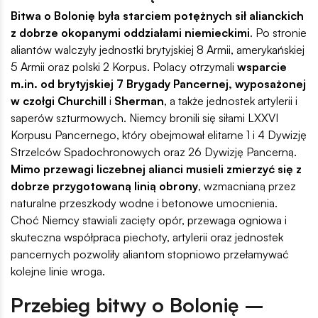
Bitwa o Bolonię była starciem potężnych sił alianckich
z dobrze okopanymi oddziałami niemieckimi
. Po stronie
aliantów walczyły jednostki brytyjskiej 8 Armii, amerykańskiej
5 Armii oraz polski 2 Korpus. Polacy otrzymali
wsparcie
m.in. od brytyjskiej 7 Brygady Pancernej, wyposażonej
w czołgi Churchill
i
Sherman
, a także jednostek artylerii i
saperów szturmowych. Niemcy bronili się siłami LXXVI
Korpusu Pancernego, który obejmował elitarne 1 i 4 Dywizję
Strzelców Spadochronowych oraz 26 Dywizję Pancerną.
Mimo przewagi liczebnej alianci musieli zmierzyć się z
dobrze przygotowaną linią obrony
, wzmacnianą przez
naturalne przeszkody wodne i betonowe umocnienia.
Choć Niemcy stawiali zacięty opór, przewaga ogniowa i
skuteczna współpraca piechoty, artylerii oraz jednostek
pancernych pozwoliły aliantom stopniowo przełamywać
kolejne linie wroga.
Przebieg bitwy o Bolonię –