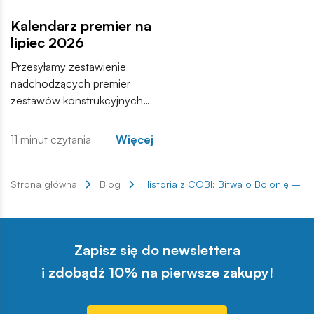
Kalendarz premier na
lipiec 2026
Przesyłamy zestawienie
nadchodzących premier
zestawów konstrukcyjnych
COBI. Wśród nowości
znajdują się zarówno
11 minut czytania
Więcej
kontynuacje popularnych
serii, jak i zupełnie nowe
modele, które trafią do
Strona główna
Blog
Historia z COBI: Bitwa o Bolonię – tr
sprzedaży w najbliższych
tygodniach. Zachęcamy do
zapoznania się z pełną listą i
Zapisz się do newslettera
materiałami produktowymi.
i zdobądź 10% na pierwsze zakupy!