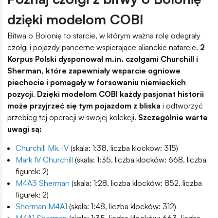
dzięki modelom COBI
Bitwa o Bolonię to starcie, w którym ważną rolę odegrały
czołgi i pojazdy pancerne wspierające alianckie natarcie.
2
Korpus Polski dysponował m.in. czołgami Churchill i
Sherman, które zapewniały wsparcie ogniowe
piechocie i pomagały w forsowaniu niemieckich
pozycji
.
Dzięki modelom COBI każdy pasjonat historii
może przyjrzeć się tym pojazdom z bliska
i odtworzyć
przebieg tej operacji w swojej kolekcji.
Szczególnie warte
uwagi są:
Churchill Mk. IV
(skala: 1:38, liczba klocków: 315)
Mark IV Churchill
(skala: 1:35, liczba klocków: 668, liczba
figurek: 2)
M4A3 Sherman
(skala: 1:28, liczba klocków: 852, liczba
figurek: 2)
Sherman M4A1
(skala: 1:48, liczba klocków: 312)