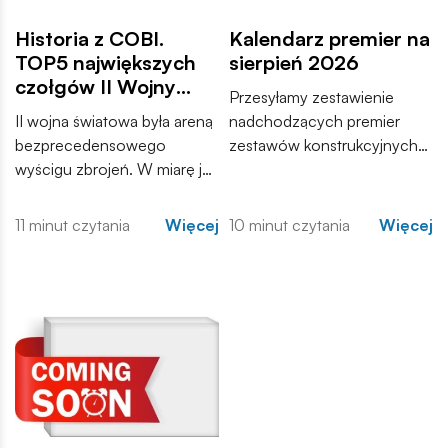
Historia z COBI.
Kalendarz premier na
TOP5 największych
sierpień 2026
czołgów II Wojny
Przesyłamy zestawienie
Światowej
II wojna światowa była areną
nadchodzących premier
bezprecedensowego
zestawów konstrukcyjnych
wyścigu zbrojeń. W miarę jak
COBI. Wśród nowości
konflikt przybierał na sile,
znajdują się zarówno
inżynierowie po obu
kontynuacje popularnych
11 minut czytania
Więcej
10 minut czytania
Więcej
stronach frontu dążyli do
serii, jak i zupełnie nowe
stworzenia maszyn, które
modele, które trafią do
zdominują pole walki.
sprzedaży w najbliższych
tygodniach. Zachęcamy do
zapoznania się z pełną listą i
materiałami produktowymi.