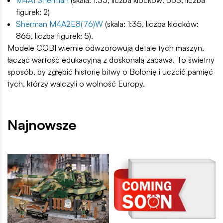
M4A1 Sherman
(skala: 1:35, liczba klocków: 663, liczba
figurek: 2)
Sherman M4A2E8(76)W
(skala: 1:35, liczba klocków:
865, liczba figurek: 5).
Modele COBI wiernie odwzorowują detale tych maszyn,
łącząc wartość edukacyjną z doskonałą zabawą. To świetny
sposób, by zgłębić historię bitwy o Bolonię i uczcić pamięć
tych, którzy walczyli o wolność Europy.
Najnowsze