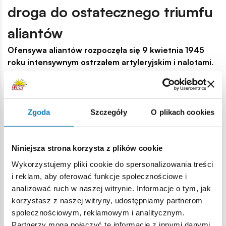
droga do ostatecznego triumfu
aliantów
Ofensywa aliantów rozpoczęła się 9 kwietnia 1945
roku intensywnym ostrzałem artyleryjskim i nalotami
.
Pod ich osłoną 2 Korpus Polski rozpoczął forsowanie rzeki
Senio, kluczowej przeszkody na drodze do Bolonii. Jako
pierwsza uderzyła 3 Dywizja Strzelców Karpackich,
wspierana przez czołgi i artylerię. Mimo zaciętego oporu
Zgoda
Szczegóły
O plikach cookies
niemieckich spadochroniarzy Polacy utworzyli przyczółki,
umożliwiając dalszy marsz w kierunku Santerno. Kolejne dni
przyniosły ciężkie walki w trudnym terenie.
16 kwietnia
Niniejsza strona korzysta z plików cookie
zgrupowanie „Rak” zdobyło strategiczne pozycje nad
Wykorzystujemy pliki cookie do spersonalizowania treści
kanałem Medicina, zmuszając Niemców do odwrotu
.
i reklam, aby oferować funkcje społecznościowe i
20 kwietnia Polacy przecięli niemieckie linie
analizować ruch w naszej witrynie. Informacje o tym, jak
zaopatrzeniowe na drodze nr 9, co przesądziło o losie
korzystasz z naszej witryny, udostępniamy partnerom
Bolonii.
W nocy z 20 na 21 kwietnia Niemcy rozpoczęli
społecznościowym, reklamowym i analitycznym.
chaotyczny odwrót
, a o 6:05 do miasta jako pierwsi
Partnerzy mogą połączyć te informacje z innymi danymi