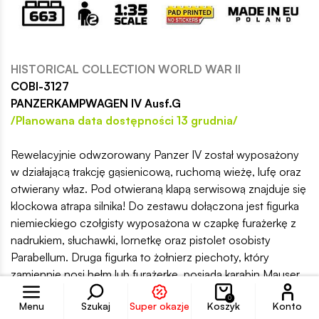
HISTORICAL COLLECTION WORLD WAR II
COBI-3127
PANZERKAMPWAGEN IV Ausf.G
/Planowana data dostępności 13 grudnia/
Rewelacyjnie odwzorowany Panzer IV został wyposażony
w działającą trakcję gąsienicową, ruchomą wieżę, lufę oraz
otwierany właz. Pod otwieraną klapą serwisową znajduje się
klockowa atrapa silnika! Do zestawu dołączona jest figurka
niemieckiego czołgisty wyposażona w czapkę furażerkę z
nadrukiem, słuchawki, lornetkę oraz pistolet osobisty
Parabellum. Druga figurka to żołnierz piechoty, który
zamiennie nosi hełm lub furażerkę, posiada karabin Mauser
Konto
oraz rower. Dodatkowo w zestawie znajduje się klockowy
0
Menu
Szukaj
Super okazje
Koszyk
Konto
znak drogowy ostrzegający przed zagrożeniem związanym