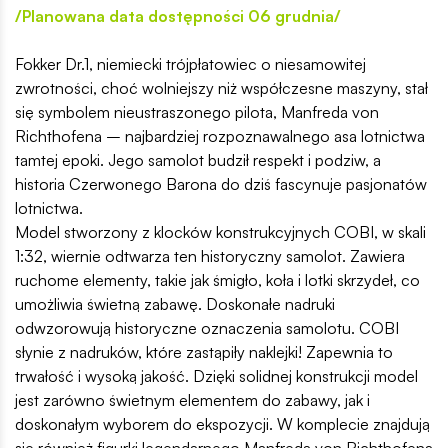
/Planowana data dostępności 06 grudnia/
Fokker Dr.1, niemiecki trójpłatowiec o niesamowitej
zwrotności, choć wolniejszy niż współczesne maszyny, stał
się symbolem nieustraszonego pilota, Manfreda von
Richthofena – najbardziej rozpoznawalnego asa lotnictwa
tamtej epoki. Jego samolot budził respekt i podziw, a
historia Czerwonego Barona do dziś fascynuje pasjonatów
lotnictwa.
Model stworzony z klocków konstrukcyjnych COBI, w skali
1:32, wiernie odtwarza ten historyczny samolot. Zawiera
ruchome elementy, takie jak śmigło, koła i lotki skrzydeł, co
umożliwia świetną zabawę. Doskonałe nadruki
odwzorowują historyczne oznaczenia samolotu. COBI
słynie z nadruków, które zastąpiły naklejki! Zapewnia to
trwałość i wysoką jakość. Dzięki solidnej konstrukcji model
jest zarówno świetnym elementem do zabawy, jak i
doskonałym wyborem do ekspozycji. W komplecie znajdują