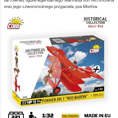
się również figurki legendarnego Manfreda von Richthofena
oraz jego czworonożnego przyjaciela, psa Moritza.