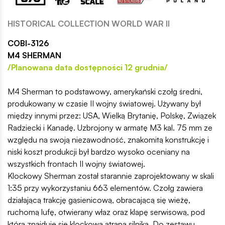
HISTORICAL COLLECTION WORLD WAR II
COBI-3126
M4 SHERMAN
/Planowana data dostępności 12 grudnia/
M4 Sherman to podstawowy, amerykański czołg średni,
produkowany w czasie II wojny światowej. Używany był
między innymi przez: USA, Wielką Brytanię, Polskę, Związek
Radziecki i Kanadę. Uzbrojony w armatę M3 kal. 75 mm ze
względu na swoją niezawodność, znakomitą konstrukcję i
niski koszt produkcji był bardzo wysoko oceniany na
wszystkich frontach II wojny światowej.
Klockowy Sherman został starannie zaprojektowany w skali
1:35 przy wykorzystaniu 663 elementów. Czołg zawiera
działającą trakcję gąsienicową, obracającą się wieżę,
ruchomą lufę, otwierany właz oraz klapę serwisową, pod
którą znajduje się klockowa atrapa silnika. Do zestawu