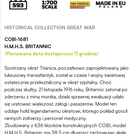
HISTORICAL COLLECTION GREAT WAR
COBI-1681
H.M.H.S. BRITANNIC
/Planowana data dostępności 11 grudnia/
Siostrzany okręt Titanica, początkowo zaprojektowany jako
luksusowy transatlantyk, został w czasie I wojny światowej
ostatecznie przekształcony w okręt szpitalny. Choć
podczas służby, 21 listopada 1916 roku, Britannic zatonął po
zderzeniu z miną morską, dzięki sprawnej ewakuacji udało
się uratować większość załogi i pasażerów. Model ten
oddaje hołd legendarnemu okrętowi, którego pokład gościł
rannych żołnierzy i personel medyczny.
Zbudowany z 636 klocków konstrukcyjnych COBI, model
H.M.H.S. Britannic ma 38,5 cm długości zachowując skalę