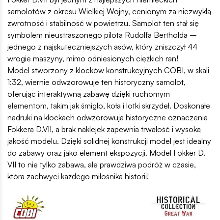
samolotów z okresu Wielkiej Wojny, cenionym za niezwykłą
zwrotność i stabilność w powietrzu. Samolot ten stał się
symbolem nieustraszonego pilota Rudolfa Bertholda –
jednego z najskuteczniejszych asów, który zniszczył 44
wrogie maszyny, mimo odniesionych ciężkich ran!
Model stworzony z klocków konstrukcyjnych COBI, w skali
1:32, wiernie odwzorowuje ten historyczny samolot,
oferując interaktywną zabawę dzięki ruchomym
elementom, takim jak śmigło, koła i lotki skrzydeł. Doskonałe
nadruki na klockach odwzorowują historyczne oznaczenia
Fokkera D.VII, a brak naklejek zapewnia trwałość i wysoką
jakość modelu. Dzięki solidnej konstrukcji model jest idealny
do zabawy oraz jako element ekspozycji. Model Fokker D.
VII to nie tylko zabawa, ale prawdziwa podróż w czasie,
która zachwyci każdego miłośnika historii!