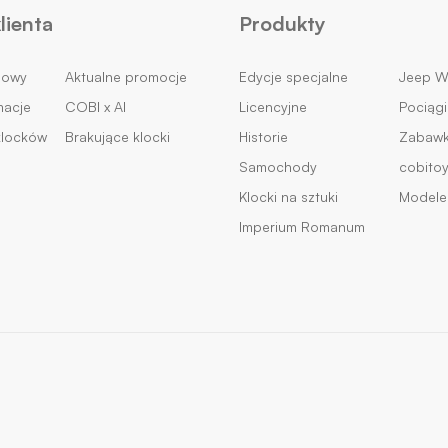
lienta
Produkty
mowy
Aktualne promocje
Edycje specjalne
Jeep Wi
macje
COBI x AI
Licencyjne
Pociągi
klocków
Brakujące klocki
Historie
Zabawki
Samochody
cobito
Klocki na sztuki
Modele 
Imperium Romanum