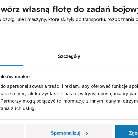
stwórz własną flotę do zadań bojow
ko czołgi, ale i maszyny, które służyły do transportu, rozpoznani
wnież miały ogromny wpływ na przebieg WWII. Należą do nich
pojaz
eryjski z 1938 roku, który był używany głównie do holowania ciężk
 w wyciągarkę i karabin maszynowy.
938 roku, używany przez wysokich oficerów Wehrmachtu i Luf
Szczegóły
 120 km/h.
, która była używana do rozpoznania i patrolowania terenów po
erany przez śrubę napędową.
 plików cookie
roku, wykorzystywany do transportu ludzi i sprzętu na trudnym 
do spersonalizowania treści i reklam, aby oferować funkcje sp
sienicowy.
ormacje o tym, jak korzystasz z naszej witryny, udostępniamy p
we maszyny, takie jak 1937 Horch 901 kfz.15, Blitz 3,6-36S czy 
Partnerzy mogą połączyć te informacje z innymi danymi otrzym
nikatowe
pojazdy z II wojny światowej
i skompletować kolekcję
nia z ich usług.
Spersonalizuj
Zgo