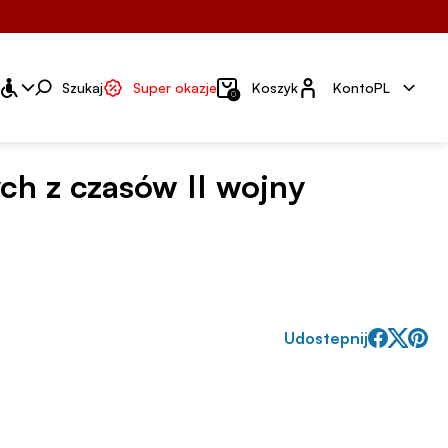
Konto
Szukaj
Super okazje
Koszyk
Konto
PL
0
ch z czasów II wojny
Udostepnij