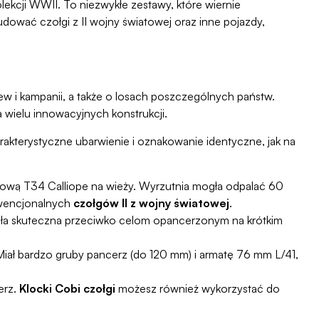
kolekcji WWII. To niezwykłe zestawy, które wiernie
ować czołgi z II wojny światowej oraz inne pojazdy,
w i kampanii, a także o losach poszczególnych państw.
 wielu innowacyjnych konstrukcji.
akterystyczne ubarwienie i oznakowanie identyczne, jak na
tową T34 Calliope na wieży. Wyrzutnia mogła odpalać 60
nwencjonalnych
czołgów II z wojny światowej
.
 była skuteczna przeciwko celom opancerzonym na krótkim
. Miał bardzo gruby pancerz (do 120 mm) i armatę 76 mm L/41,
erz.
Klocki Cobi czołgi
możesz również wykorzystać do