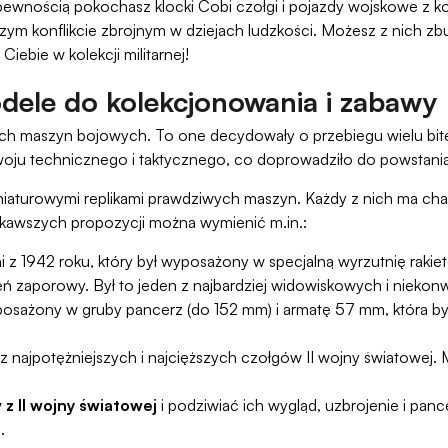
o z pewnością pokochasz klocki Cobi czołgi i pojazdy wojskowe z 
 konflikcie zbrojnym w dziejach ludzkości. Możesz z nich zbud
iebie w kolekcji militarnej!
odele do kolekcjonowania i zabawy
wych maszyn bojowych. To one decydowały o przebiegu wielu bite
woju technicznego i taktycznego, co doprowadziło do powstania
iaturowymi replikami prawdziwych maszyn. Każdy z nich ma char
ekawszych propozycji można wymienić m.in.:
z 1942 roku, który był wyposażony w specjalną wyrzutnię rakie
eń zaporowy. Był to jeden z najbardziej widowiskowych i nieko
 wyposażony w gruby pancerz (do 152 mm) i armatę 57 mm, która
m z najpotężniejszych i najcięższych czołgów II wojny światowej
 z II wojny światowej
i podziwiać ich wygląd, uzbrojenie i panc
.