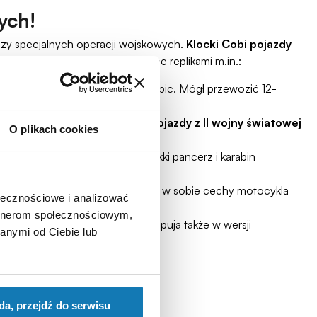
ych!
a czy specjalnych operacji wojskowych.
Klocki Cobi pojazdy
dy z II wojny światowej
, będące replikami m.in.:
ich dział przeciwlotniczych i haubic. Mógł przewozić 12-
twaffe. To charakterystyczne
pojazdy z II wojny światowej
O plikach cookies
dmokłych i rzecznych. Miał lekki pancerz i karabin
terenie. Jego konstrukcja łączyła w sobie cechy motocykla
ołecznościowe i analizować
artnerom społecznościowym,
Sd.Kfz. 9/1 Famo. Zestawy występują także w wersji
anymi od Ciebie lub
 legendarnych maszyn.
da, przejdź do serwisu