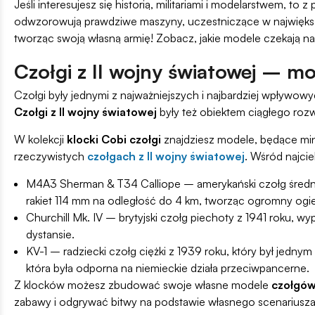
Jeśli interesujesz się historią, militariami i modelarstwem, t
odwzorowują prawdziwe maszyny, uczestniczące w największym
tworząc swoją własną armię! Zobacz, jakie modele czekają na C
Czołgi z II wojny światowej – m
Czołgi były jednymi z najważniejszych i najbardziej wpływo
Czołgi z II wojny światowej
były też obiektem ciągłego roz
W kolekcji
klocki Cobi czołgi
znajdziesz modele, będące min
rzeczywistych
czołgach z II wojny światowej
. Wśród najci
M4A3 Sherman & T34 Calliope – amerykański czołg średni 
rakiet 114 mm na odległość do 4 km, tworząc ogromny ogi
Churchill Mk. IV – brytyjski czołg piechoty z 1941 roku,
dystansie.
KV-1 – radziecki czołg ciężki z 1939 roku, który był jedny
która była odporna na niemieckie działa przeciwpancerne.
Z klocków możesz zbudować swoje własne modele
czołgów
zabawy i odgrywać bitwy na podstawie własnego scenariusza