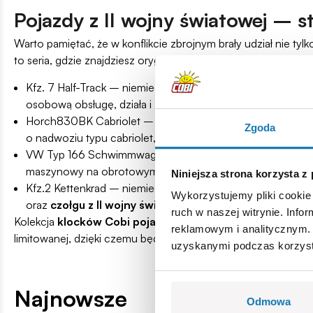
Pojazdy z II wojny światowej – 
Warto pamiętać, że w konflikcie zbrojnym brały udział nie tyl
to seria, gdzie znajdziesz oryginalne konstrukcje, które ró
Kfz. 7 Half-Track – niemiecki półgąsienicowy ciągnik artyl
osobową obsługę, działa i zapas amunicji. Był wyposażony
Horch830BK Cabriolet – niemiecki samochód osobowy z 1
Zgoda
o nadwoziu typu cabriolet, mogące osiągnąć prędkość do
VW Typ 166 Schwimmwagen – niemiecka amfibia z 1942 roku
maszynowy na obrotowym mocowaniu, a ponadto był wspi
Niniejsza strona korzysta z
Kfz.2 Kettenkrad – niemiecki motocykl gąsienicowy z 1939 
Wykorzystujemy pliki cookie 
oraz
czołgu z II wojny światowej
ze względu na napęd gą
ruch w naszej witrynie. Inf
Kolekcja
klocków Cobi pojazdy
obejmuje również inne cieka
reklamowym i analitycznym. 
limitowanej, dzięki czemu będziesz miał okazję odtworzyć u
uzyskanymi podczas korzysta
Najnowsze
Odmowa