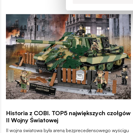
Historia z COBI. TOP5 największych czołgów
II Wojny Światowej
II wojna światowa była areną bezprecedensowego wyścigu