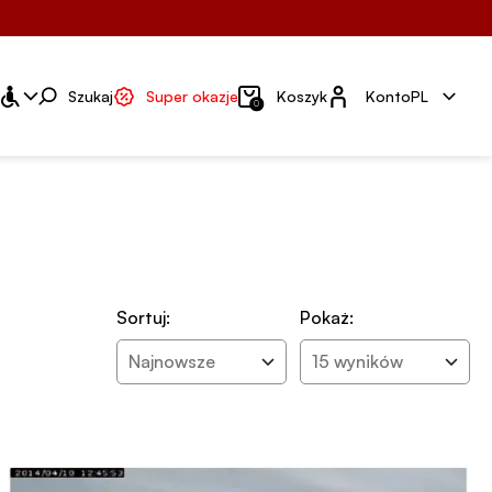
Konto
Szukaj
Super okazje
Koszyk
Konto
PL
0
Sortuj:
Pokaż:
Najnowsze
15 wyników