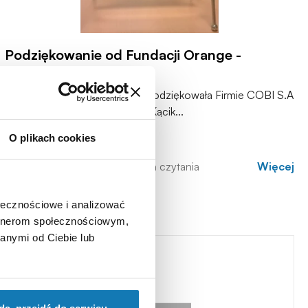
Podziękowanie od Fundacji Orange -
Bajkowy Kącik
Fundacja Orange serdecznie podziękowała Firmie COBI S.A
za udział w projekcje Bajkowy Kącik...
O plikach cookies
25.04.2012
1 minuta czytania
Więcej
ołecznościowe i analizować
artnerom społecznościowym,
anymi od Ciebie lub