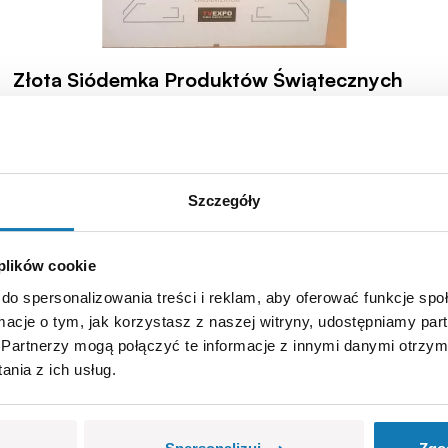
Złota Siódemka Produktów Świątecznych
2013 portalu TVEXPO
Za nami Złota Siódemka Produktów Świątecznych. W
kategorii "Zabawki Dla Dzieci" firma COBI znalazła się na
liście Złotej Siódemki najlepszych Prezentów Świątecznych
Szczegóły
2013 wg portalu TVEXPO.
20.11.2013
1 minuta czytania
Więcej
 plików cookie
do spersonalizowania treści i reklam, aby oferować funkcje sp
ormacje o tym, jak korzystasz z naszej witryny, udostępniamy p
Partnerzy mogą połączyć te informacje z innymi danymi otrzym
nia z ich usług.