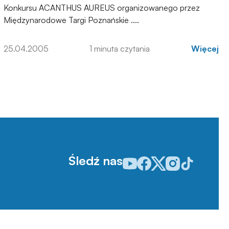
Konkursu ACANTHUS AUREUS organizowanego przez
Międzynarodowe Targi Poznańskie ....
25.04.2005
1 minuta czytania
Więcej
Śledź nas
Odwiedź nasz profil w serwisie
Odwiedź nasz profil w serw
Odwiedź nasz profil w 
Odwiedź nasz profi
Odwiedź nasz p