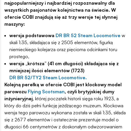
najpopularniejszy i najbardziej rozpoznawalny dla
wszystkich pasjonatów kolejnictwa na świecie. W
ofercie COBI znajdują się aż trzy wersje tej słynnej
maszyny:
wersja podstawowa
DR BR 52 Steam Locomotive
w
skali 1:35, składająca się z 2505 elementów, figurką
niemieckiego kolejarza oraz pięcioma odcinkami toru
prostego,
wersja „krótsza” (41 cm długości) składająca się z
mniejszej ilości elementów (1723)
DR BR 52/TY2 Steam Locomotive
.
Kolejną perełką w ofercie COBI jest klockowy model
parowozu
Flying Scotsman
, czyli brytyjskiej dumy
inżynieryjnej
, której początek historii sięga roku 1923, a
który do dziś pełni funkcję jeżdżącego muzeum. Klockowa
wersja tego parowozu wykonana została w skali 1:35, składa
się z 2677 elementów i ostatecznie prezentuje model o
długości 66 centymetrów z doskonałym odwzorowaniem