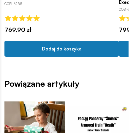
Execut
COBI-6288
COBI-62
769,90 zł
799,
Dodaj do koszyka
Powiązane artykuły