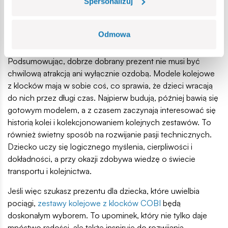
Dlaczego modele pociągów z
Spersonalizuj
klocków konstrukcyjnych to
Odmowa
prezent na lata?
Podsumowując, dobrze dobrany prezent nie musi być
chwilową atrakcją ani wyłącznie ozdobą. Modele kolejowe
z klocków mają w sobie coś, co sprawia, że dzieci wracają
do nich przez długi czas. Najpierw budują, później bawią się
gotowym modelem, a z czasem zaczynają interesować się
historią kolei i kolekcjonowaniem kolejnych zestawów. To
również świetny sposób na rozwijanie pasji technicznych.
Dziecko uczy się logicznego myślenia, cierpliwości i
dokładności, a przy okazji zdobywa wiedzę o świecie
transportu i kolejnictwa.
Jeśli więc szukasz prezentu dla dziecka, które uwielbia
pociągi,
zestawy kolejowe z klocków COBI
będą
doskonałym wyborem. To upominek, który nie tylko daje
mnóstwo radości, ale także inspiruje do rozwijania