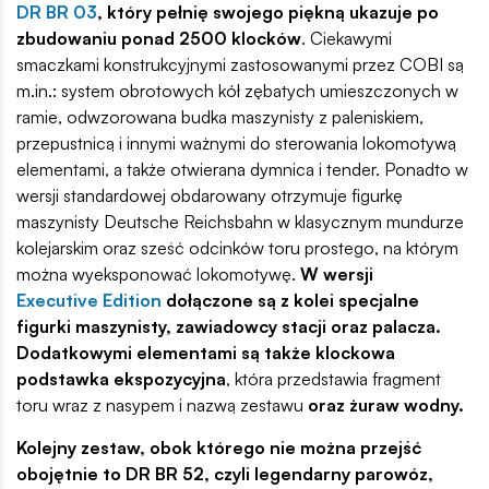
DR BR 03
, który pełnię swojego piękną ukazuje po
zbudowaniu ponad 2500 klocków
. Ciekawymi
smaczkami konstrukcyjnymi zastosowanymi przez COBI są
m.in.: system obrotowych kół zębatych umieszczonych w
ramie, odwzorowana budka maszynisty z paleniskiem,
przepustnicą i innymi ważnymi do sterowania lokomotywą
elementami, a także otwierana dymnica i tender. Ponadto w
wersji standardowej obdarowany otrzymuje figurkę
maszynisty Deutsche Reichsbahn w klasycznym mundurze
kolejarskim oraz sześć odcinków toru prostego, na którym
można wyeksponować lokomotywę.
W wersji
Executive Edition
dołączone są z kolei specjalne
figurki maszynisty, zawiadowcy stacji oraz palacza.
Dodatkowymi elementami są także klockowa
podstawka ekspozycyjna
, która przedstawia fragment
toru wraz z nasypem i nazwą zestawu
oraz żuraw wodny.
Kolejny zestaw, obok którego nie można przejść
obojętnie to DR BR 52, czyli legendarny parowóz,