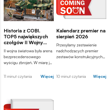
Historia z COBI.
Kalendarz premier na
TOP5 największych
sierpień 2026
czołgów II Wojny
Przesyłamy zestawienie
Światowej
II wojna światowa była areną
nadchodzących premier
bezprecedensowego
zestawów konstrukcyjnych
wyścigu zbrojeń. W miarę jak
COBI. Wśród nowości
konflikt przybierał na sile,
znajdują się zarówno
inżynierowie po obu
kontynuacje popularnych
11 minut czytania
Więcej
10 minut czytania
Więcej
stronach frontu dążyli do
serii, jak i zupełnie nowe
stworzenia maszyn, które
modele, które trafią do
zdominują pole walki.
sprzedaży w najbliższych
tygodniach. Zachęcamy do
zapoznania się z pełną listą i
materiałami produktowymi.