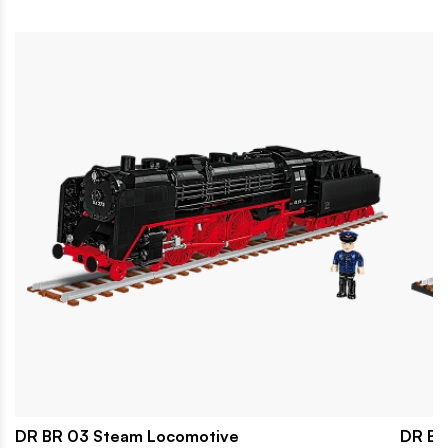
DR BR 03 Steam Locomotive
DR BR