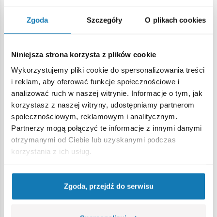
Modele takie, jak
Güterwagen type Ommr 32 LINZ
czy
Zgoda
Szczegóły
O plikach cookies
Schwerer Plattformwagen Type SSYS
, są
odzwierciedleniem wagonów towarowych z pierwszej
połowy XX wieku
i poza nutką zawartej w nich historii,
Niniejsza strona korzysta z plików cookie
mogą być także pomocne w rozwoju kreatywności dziecka.
Wykorzystujemy pliki cookie do spersonalizowania treści
To zestawy klocków, które jako prezent można powtarzać
i reklam, aby oferować funkcje społecznościowe i
wielokrotnie i za każdym razem sprawią dziecku tę samą
analizować ruch w naszej witrynie. Informacje o tym, jak
frajdę z budowania coraz dłuższego składu z realistycznymi
korzystasz z naszej witryny, udostępniamy partnerom
detalami.
społecznościowym, reklamowym i analitycznym.
Równie trafionym upominkiem dla dziecka będzie
Partnerzy mogą połączyć te informacje z innymi danymi
także model torowiska kompatybilny z wszystkimi
otrzymanymi od Ciebie lub uzyskanymi podczas
zestawami pociągów COBI. Do wyboru jest
tor prosty
korzystania z ich usług.
i
łuk
o długościach kilkunastu centymetrów. Posiadając
wiele takich elementów, trasę pociągu z klocków ogranicza
już tylko wyobraźnia dziecka, które może dowolnie układać
Zgoda, przejdź do serwisu
swoje torowisko.