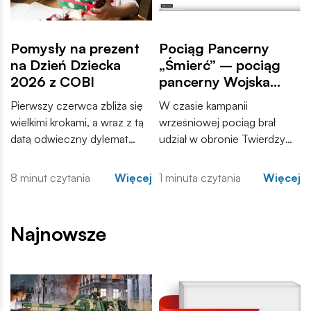
Pomysły na prezent
Pociąg Pancerny
na Dzień Dziecka
„Śmierć” – pociąg
2026 z COBI
pancerny Wojska
Polskiego II RP.
Pierwszy czerwca zbliża się
W czasie kampanii
wielkimi krokami, a wraz z tą
wrześniowej pociąg brał
datą odwieczny dylemat
udział w obronie Twierdzy
rodziców, dziadków, cioć
Modlin. Prezentujemy Wam
czy wujków, czyli co kupić
film przedstawiający własną
8 minut czytania
Więcej
1 minuta czytania
Więcej
najmłodszym członkom
konstrukcję (MOC) ...
rodziny z okazji Dnia
Dziecka?
Najnowsze