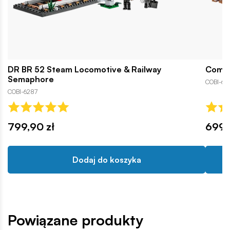
DR BR 52 Steam Locomotive & Railway
Compi
Semaphore
COBI-629
COBI-6287
799,90 zł
699,
Dodaj do koszyka
Powiązane produkty