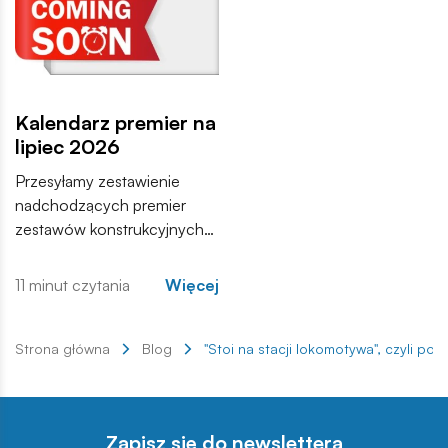
Kalendarz premier na
lipiec 2026
Przesyłamy zestawienie
nadchodzących premier
zestawów konstrukcyjnych
COBI. Wśród nowości
znajdują się zarówno
11 minut czytania
Więcej
kontynuacje popularnych
serii, jak i zupełnie nowe
modele, które trafią do
Strona główna
Blog
"Stoi na stacji lokomotywa", czyli po
sprzedaży w najbliższych
tygodniach. Zachęcamy do
zapoznania się z pełną listą i
Zapisz się do newslettera
materiałami produktowymi.