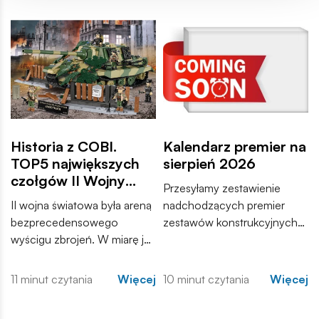
Historia z COBI.
Kalendarz premier na
TOP5 największych
sierpień 2026
czołgów II Wojny
Przesyłamy zestawienie
Światowej
II wojna światowa była areną
nadchodzących premier
bezprecedensowego
zestawów konstrukcyjnych
wyścigu zbrojeń. W miarę jak
COBI. Wśród nowości
konflikt przybierał na sile,
znajdują się zarówno
inżynierowie po obu
kontynuacje popularnych
11 minut czytania
Więcej
10 minut czytania
Więcej
stronach frontu dążyli do
serii, jak i zupełnie nowe
stworzenia maszyn, które
modele, które trafią do