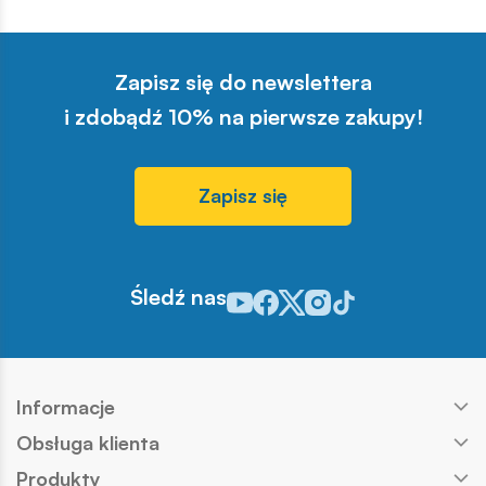
sprzedaży w najbliższych
tygodniach. Zachęcamy do
zapoznania się z pełną listą i
Zapisz się do newslettera
materiałami produktowymi.
i zdobądź 10% na pierwsze zakupy!
Zapisz się
Śledź nas
Odwiedź nasz profil w serwisie You
Odwiedź nasz profil w serwisie 
Odwiedź nasz profil w serwis
Odwiedź nasz profil w se
Odwiedź nasz profil w
Informacje
Obsługa klienta
Produkty