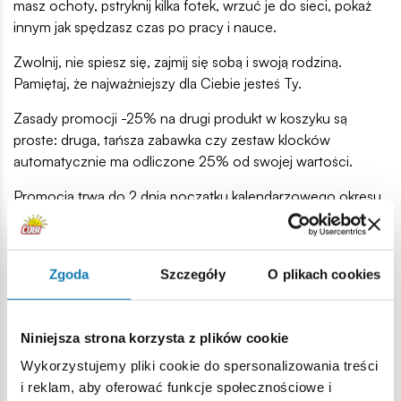
masz ochoty, pstryknij kilka fotek, wrzuć je do sieci, pokaż
innym jak spędzasz czas po pracy i nauce.
Zwolnij, nie spiesz się, zajmij się sobą i swoją rodziną.
Pamiętaj, że najważniejszy dla Ciebie jesteś Ty.
Zasady promocji -25% na drugi produkt w koszyku są
proste: druga, tańsza zabawka czy zestaw klocków
automatycznie ma odliczone 25% od swojej wartości.
Promocja trwa do 2 dnia początku kalendarzowego okresu
starosłowiańskiego boga Roda (do 2 września) i nie łączy się
z ewentualnymi innymi promocjami.
Krótkie wyjaśnienie tego,
co to znaczy, że promocje się
Zgoda
Szczegóły
O plikach cookies
nie sumują
:
System naszego sklepu, został tak zaprojektowany, żeby
Niniejsza strona korzysta z plików cookie
automatycznie
wybierać opcję promocji
bardziej
Wykorzystujemy pliki cookie do spersonalizowania treści
korzystną dla klienta
. Zatem, jeśli wybrana zabawka jest
i reklam, aby oferować funkcje społecznościowe i
już w innej promocji,
automatycznie wybrana zostanie w