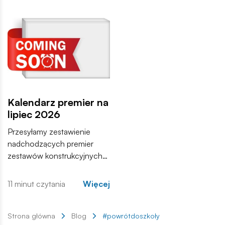
zdominują pole walki.
sprzedaży w najbliższych
tygodniach. Zachęcamy do
zapoznania się z pełną listą i
materiałami produktowymi.
Kalendarz premier na
lipiec 2026
Przesyłamy zestawienie
nadchodzących premier
zestawów konstrukcyjnych
COBI. Wśród nowości
znajdują się zarówno
11 minut czytania
Więcej
kontynuacje popularnych
serii, jak i zupełnie nowe
modele, które trafią do
Strona główna
Blog
#powrótdoszkoły