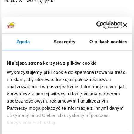
napisy w Twoim języku!
Najnowsze
Zgoda
Szczegóły
O plikach cookies
Niniejsza strona korzysta z plików cookie
Wykorzystujemy pliki cookie do spersonalizowania treści
i reklam, aby oferować funkcje społecznościowe i
analizować ruch w naszej witrynie. Informacje o tym, jak
korzystasz z naszej witryny, udostępniamy partnerom
Historia z COBI.
Kalendarz premier na
społecznościowym, reklamowym i analitycznym.
TOP5 największych
sierpień 2026
Partnerzy mogą połączyć te informacje z innymi danymi
czołgów II Wojny
Przesyłamy zestawienie
otrzymanymi od Ciebie lub uzyskanymi podczas
Światowej
II wojna światowa była areną
nadchodzących premier
korzystania z ich usług.
bezprecedensowego
zestawów konstrukcyjnych