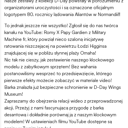
Nasze zestawy z kolekcji D-Day powstały w porozumieniu z
organizatorami uroczystości i są oznaczone oficjalnym
logotypem 80. rocznicy lądowania Aliantów w Normandii‼️
To jednak jeszcze nie wszystko! Zgłosił się do nas twórca
kanału na YouTube: Romy X Papy Gardien z Military
Machine fr, który powziął nieco szaloną inicjatywę
ratowania niszczejącej na powietrzu Łodzi Higginsa
znajdującej się w pobliżu słynnej plaży Omaha!
Nic tak nie cieszy, jak zestawienie naszego klockowego
modelu z zabytkowym sprzętem! Bez wahania
postanowiliśmy wesprzeć to przedsięwzięcie, którego
pierwsze efekty możecie zobaczyć w materiale video!
Barka znalazła już bezpieczne schronienie w D-Day Wings
Museum!
Zapraszamy do obejrzenia relacji wideo z przeprowadzonej
akcji. Przeżyj z nami fascynującą przygodę z barką
desantową i dokładnie porównaj ją z naszym klockowym
modelem! W ustawieniach filmu YouTube dostępne są