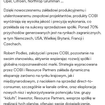
Opel, Citroen, Northrop Grumman ...
Dzięki nowoczesnemu zakładowi produkcyjnemu i
utalentowanemu zespołowi projektantów, produkty COBI
wyróżniają się wysoką jakość i precyzją wykonania, co
przekłada się na sukcesy sprzedażowe spółki. Ponad 70%
przychodów generowanych jest na rynkach zagranicznych,
w tym Niemczech, USA, Wielkiej Brytanii, Francji i
Czechach.
Robert Podleś, założyciel i prezes COBI, pozostanie na
swoim stanowisku, aktywnie wspierając rozwój spółki i
globalną rozpoznawalność marki. Strategia wypracowana
przez COBI i Resource Partners zakłada dynamiczną
ekspansję zarówno na rynku krajowym, jak i
międzynarodowym, z naciskiem na sprzedaż direct-to-
consumer, szczególnie w kanale online, oraz eksplorację
nowych nisz i wykorzystywanie potencjału tzw. grupy
“
kidults”.
Inwestor, Resource Partners, wesprze spółkę w
realizacji tych planów, oferując swoje doświadczenie,