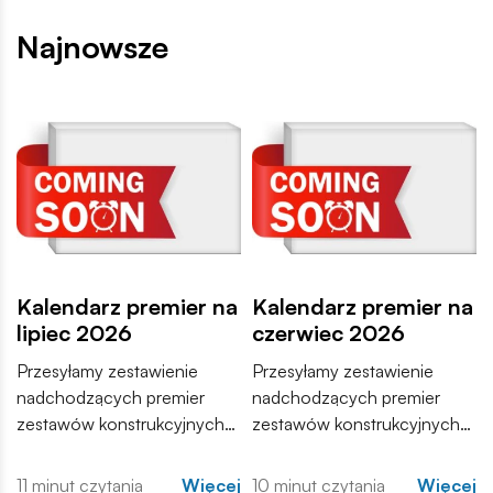
Najnowsze
Kalendarz premier na
Kalendarz premier na
lipiec 2026
czerwiec 2026
Przesyłamy zestawienie
Przesyłamy zestawienie
nadchodzących premier
nadchodzących premier
zestawów konstrukcyjnych
zestawów konstrukcyjnych
COBI. Wśród nowości
COBI. Wśród nowości
znajdują się zarówno
znajdują się zarówno
11 minut czytania
Więcej
10 minut czytania
Więcej