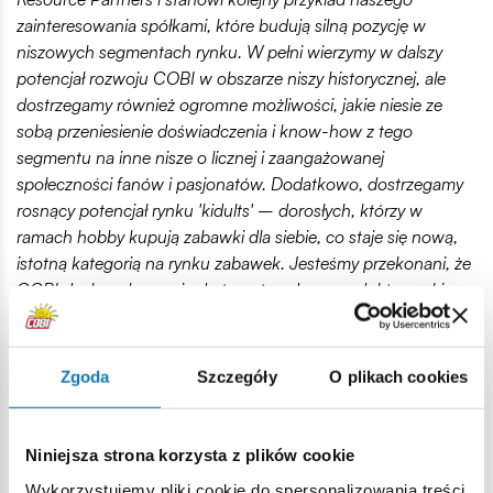
zainteresowania spółkami, które budują silną pozycję w
niszowych segmentach rynku. W pełni wierzymy w dalszy
potencjał rozwoju COBI w obszarze niszy historycznej, ale
dostrzegamy również ogromne możliwości, jakie niesie ze
sobą przeniesienie doświadczenia i know-how z tego
segmentu na inne nisze o licznej i zaangażowanej
społeczności fanów i pasjonatów. Dodatkowo, dostrzegamy
rosnący potencjał rynku 'kidults' – dorosłych, którzy w
ramach hobby kupują zabawki dla siebie, co staje się nową,
istotną kategorią na rynku zabawek. Jesteśmy przekonani, że
COBI doskonale pasuje do tego trendu, a produkty marki
świetnie nadają się do sprzedaży direct-to-consumer,
szczególnie w segmencie online, który widzimy jako kluczowy
kanał rozwoju -
Małgorzata Bobrowska, Partner
Zgoda
Szczegóły
O plikach cookies
Zarządzający, Resource Partners
Jesteśmy pod wrażeniem dotychczasowych osiągnięć COBI
Niniejsza strona korzysta z plików cookie
oraz konsekwentnej wizji realizowanej przez właściciela i
cieszymy się z możliwości wsparcia spółki w realizacji jej
Wykorzystujemy pliki cookie do spersonalizowania treści