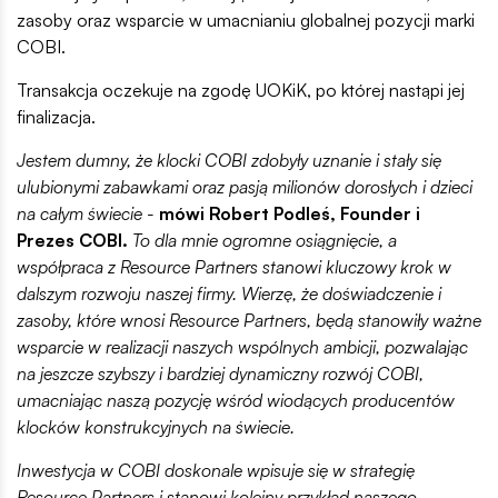
zasoby oraz wsparcie w umacnianiu globalnej pozycji marki
COBI.
Transakcja oczekuje na zgodę UOKiK, po której nastąpi jej
finalizacja.
Jestem dumny, że klocki COBI zdobyły uznanie i stały się
ulubionymi zabawkami oraz pasją milionów dorosłych i dzieci
na całym świecie -
mówi Robert Podleś, Founder i
Prezes COBI.
To dla mnie ogromne osiągnięcie, a
współpraca z Resource Partners stanowi kluczowy krok w
dalszym rozwoju naszej firmy. Wierzę, że doświadczenie i
zasoby, które wnosi Resource Partners, będą stanowiły ważne
wsparcie w realizacji naszych wspólnych ambicji, pozwalając
na jeszcze szybszy i bardziej dynamiczny rozwój COBI,
umacniając naszą pozycję wśród wiodących producentów
klocków konstrukcyjnych na świecie.
Inwestycja w COBI doskonale wpisuje się w strategię
Resource Partners i stanowi kolejny przykład naszego