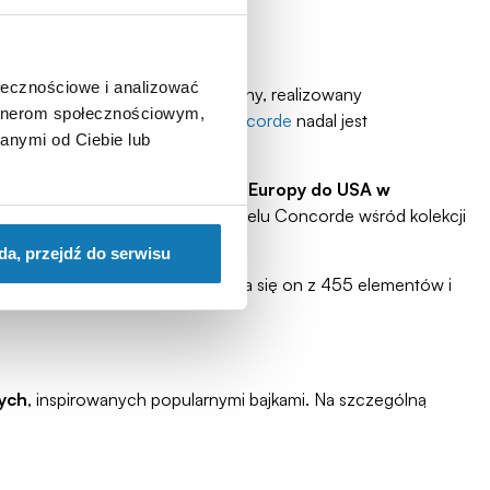
ołecznościowe i analizować
wy pasażerski transport powietrzny, realizowany
artnerom społecznościowym,
26 listopada w 2003 roku, to
Concorde
nadal jest
anymi od Ciebie lub
ten pozwalał pokonać trasę z Europy do USA w
ło zatem zabraknąć klockowego modelu Concorde wśród kolekcji
da, przejdź do serwisu
m w Brooklands Museum
. Składa się on z 455 elementów i
ych
, inspirowanych popularnymi bajkami. Na szczególną