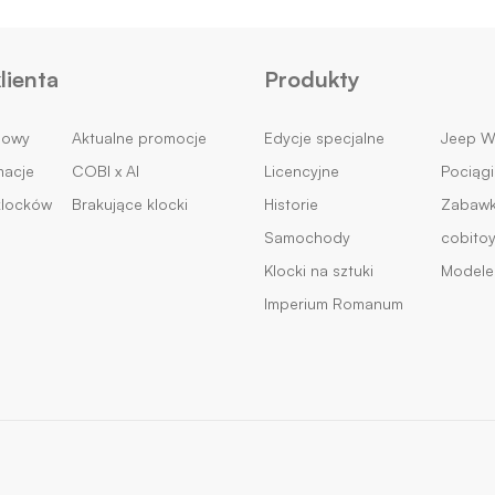
lienta
Produkty
mowy
Aktualne promocje
Edycje specjalne
Jeep Wi
macje
COBI x AI
Licencyjne
Pociągi
klocków
Brakujące klocki
Historie
Zabawki
Samochody
cobito
Klocki na sztuki
Modele 
Imperium Romanum