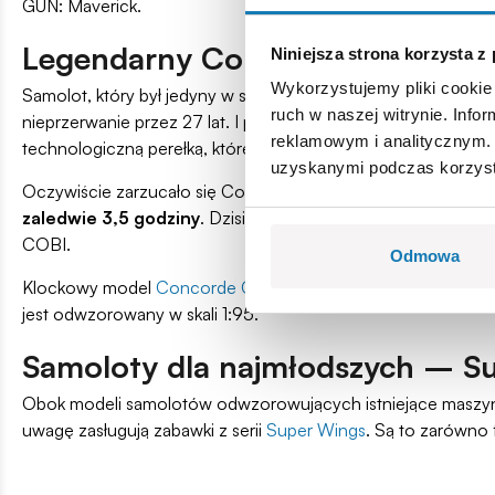
GUN: Maverick.
Legendarny Concorde G-BBDG
Niniejsza strona korzysta z
Wykorzystujemy pliki cookie 
Samolot, który był jedyny w swoim rodzaju i do dziś stanowi
ruch w naszej witrynie. Inf
nieprzerwanie przez 27 lat. I pomimo tego, że
w 2023 roku m
reklamowym i analitycznym. 
technologiczną perełką, której nie udało się w lotnictwie zastą
uzyskanymi podczas korzysta
Oczywiście zarzucało się Concordowi drogie koszty eksploat
zaledwie 3,5 godziny
. Dzisiaj lot transatlantycki trwa za
COBI.
Odmowa
Klockowy model
Concorde G-BBDG
to maszyna testowana w
jest odwzorowany w skali 1:95.
Samoloty dla najmłodszych – S
Obok modeli samolotów odwzorowujących istniejące maszyny
uwagę zasługują zabawki z serii
Super Wings
. Są to zarówno 