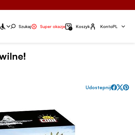
Konto
Szukaj
Super okazje
Koszyk
Konto
PL
0
wilne!
Udostepnij