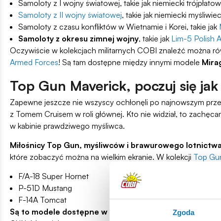
Samoloty z I wojny światowej, takie jak niemiecki trójpłato
Samoloty z II wojny światowej
, takie jak niemiecki myśliwie
Samoloty z czasu konfliktów w Wietnamie i Korei, takie jak
Samoloty z okresu zimnej wojny
, takie jak
Lim-5 Polish A
Oczywiście w kolekcjach militarnych COBI znaleźć można rów
Armed Forces
! Są tam dostępne między innymi modele
Mira
Top Gun Maverick, poczuj się jak
Zapewne jeszcze nie wszyscy ochłonęli po najnowszym prze
z Tomem Cruisem w roli głównej. Kto nie widział, to zachęcam
w kabinie prawdziwego myśliwca.
Miłośnicy Top Gun, myśliwców i brawurowego lotnictw
które zobaczyć można na wielkim ekranie. W kolekcji
Top Gu
F/A-18 Super Hornet
P-51D Mustang
F-14A Tomcat
Są to modele dostępne w skali 1:48 lub 1:35 o dopraco
Zgoda