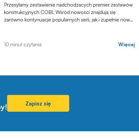
Przesyłamy zestawienie nadchodzących premier zestawów
konstrukcyjnych COBI. Wśród nowości znajdują się
zarówno kontynuacje popularnych serii, jak i zupełnie nowe
modele, które trafią do sprzedaży w najbliższych
tygodniach. Zachęcamy do zapoznania się z pełną listą i
materiałami produktowymi.
10 minut czytania
Więcej
Zapisz się
y!