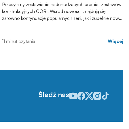
Przesyłamy zestawienie nadchodzących premier zestawów
konstrukcyjnych COBI. Wśród nowości znajdują się
zarówno kontynuacje popularnych serii, jak i zupełnie nowe
modele, które trafią do sprzedaży w najbliższych
tygodniach. Zachęcamy do zapoznania się z pełną listą i
materiałami produktowymi.
11 minut czytania
Więcej
Śledź nas
Odwiedź nasz profil w serwisie
Odwiedź nasz profil w serw
Odwiedź nasz profil w 
Odwiedź nasz profi
Odwiedź nasz p