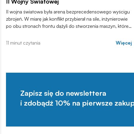
II Wojny Światowej
II wojna światowa była areną bezprecedensowego wyścigu
zbrojeń. W miarę jak konflikt przybierał na sile, inżynierowie
po obu stronach frontu dążyli do stworzenia maszyn, które
zdominują pole walki.
11 minut czytania
Więcej
Zapisz się do newslettera
i zdobądź 10% na pierwsze zakup