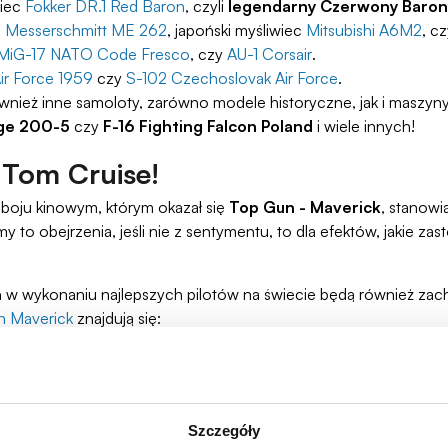
wiec
Fokker DR.1 Red Baron
, czyli
legendarny Czerwony Baron
c
Messerschmitt ME 262
, japoński myśliwiec
Mitsubishi A6M2
, c
MiG-17 NATO Code Fresco
, czy
AU-1 Corsair
.
ir Force 1959
czy
S-102 Czechoslovak Air Force
.
nież inne samoloty, zarówno modele historyczne, jak i maszyny
ge 200-5
czy
F-16 Fighting Falcon Poland
i wiele innych!
 Tom Cruise!
boju kinowym, którym okazał się
Top Gun - Maverick
, stanowi
y to obejrzenia, jeśli nie z sentymentu, to dla efektów, jakie 
a
w wykonaniu najlepszych pilotów na świecie będą również za
n Maverick
znajdują się:
wanych detalach
, wyposażone w podstawkę i tabliczkę ekspozy
Szczegóły