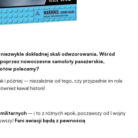
 niezwykle dokładnej skali odwzorowania. Wśród
 poprzez nowoczesne samoloty pasażerskie,
lotów polecamy?
 i później – niezależnie od tego, czy przypadnie im rola
ównież kawał historii!
militarnych
– i to z różnych epok, począwszy od I wojny
zywszy!
Fani awiacji będą z pewnością