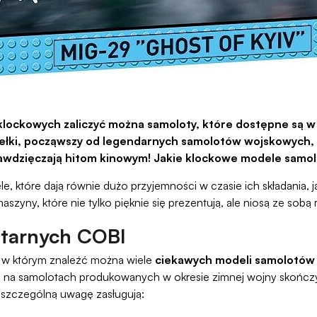
 klockowych zaliczyć można samoloty, które dostępne są w
ełki, począwszy od legendarnych samolotów wojskowych,
zawdzięczają hitom kinowym! Jakie klockowe modele samo
które dają równie dużo przyjemności w czasie ich składania, jak
zyny, które nie tylko pięknie się prezentują, ale niosą ze sobą r
litarnych COBI
, w którym znaleźć można wiele
ciekawych modeli samolotów 
i, na samolotach produkowanych w okresie zimnej wojny skońc
szczególną uwagę zasługują: