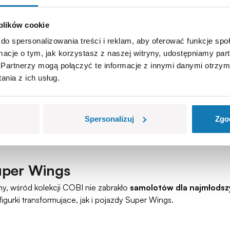
 plików cookie
do spersonalizowania treści i reklam, aby oferować funkcje sp
 ikonę lotnictwa. Jedyna maszyna, która oferowała ponaddźwięko
ormacje o tym, jak korzystasz z naszej witryny, udostępniamy p
inie już 20 lat od jego ostatniego lotu
, który miał miejsce 
Partnerzy mogą połączyć te informacje z innymi danymi otrzym
pić.
nia z ich usług.
acyjne i w efekcie coraz mniejszą opłacalność, jednak
samolot 
zwyczaj około 10 godzin. Różnica jest zatem olbrzymia! Nie mog
Spersonalizuj
Zgo
 British Airways, która
obecnie jest eksponatem muzealny
uper Wings
, wśród kolekcji COBI nie zabrakło
samolotów dla najmłodsz
figurki transformujące, jak i pojazdy Super Wings.