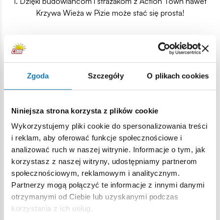
1. Dzięki budowlańcom i strażakom z Action Town nawet
Krzywa Wieża w Pizie może stać się prosta!
Bez względu na to, czy posiada się jeden, czy też kilka
różnych zestawów, seria Action Town daje liczne
możliwości zabawy. Wynika to z faktu, iż każdy zestaw
Zgoda
Szczegóły
O plikach cookies
zawiera pojazd lub budynek wraz z figurkami i wieloma
elementami dodatkowymi. Warto jednak zaznaczyć, iż im
więcej konstrukcji z serii, tym zabawa staje się ciekawsza i
Niniejsza strona korzysta z plików cookie
pozwala na tworzenie coraz to nowszych scenariuszy,
Wykorzystujemy pliki cookie do spersonalizowania treści
zarówno przez dzieci, jak i ich rodziców.
i reklam, aby oferować funkcje społecznościowe i
analizować ruch w naszej witrynie. Informacje o tym, jak
korzystasz z naszej witryny, udostępniamy partnerom
Zainspiruj się!
społecznościowym, reklamowym i analitycznym.
Partnerzy mogą połączyć te informacje z innymi danymi
otrzymanymi od Ciebie lub uzyskanymi podczas
korzystania z ich usług.
Seria Action Town to również źródło licznych inspiracji,