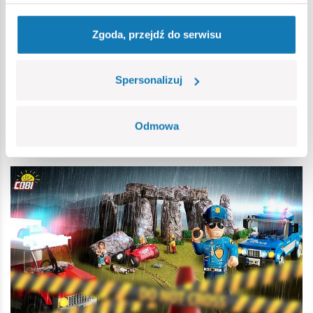
dzięki którym sposób zabawy i przebieg historii może być za
każdym razem inny. Przygody klockowych bohaterów
Zgoda, przejdź do serwisu
zależą wyłącznie od wyobraźni dziecka, które ma
możliwość łączenia poszczególnych zestawów i tworzenia
z nich zróżnicowanych scenerii, konstrukcji i przygód.
Spersonalizuj
Poszczególne postacie mogą zarówno nawzajem sobie
pomagać, jak i się zwalczać. Wszystko zależy wyłącznie od
przyjętej konwencji.
Odmowa