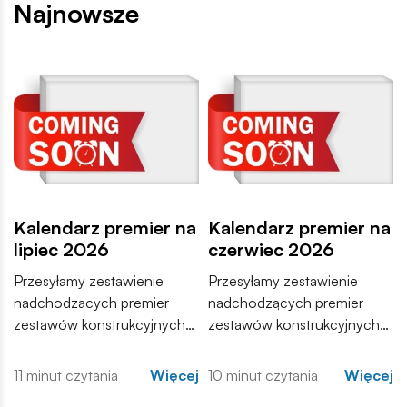
Najnowsze
Kalendarz premier na
Kalendarz premier na
lipiec 2026
czerwiec 2026
Przesyłamy zestawienie
Przesyłamy zestawienie
nadchodzących premier
nadchodzących premier
zestawów konstrukcyjnych
zestawów konstrukcyjnych
COBI. Wśród nowości
COBI. Wśród nowości
znajdują się zarówno
znajdują się zarówno
11 minut czytania
Więcej
10 minut czytania
Więcej
kontynuacje popularnych
kontynuacje popularnych