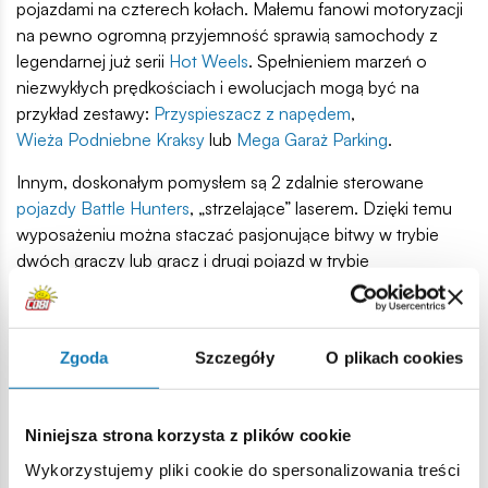
pojazdami na czterech kołach. Małemu fanowi motoryzacji
na pewno ogromną przyjemność sprawią samochody z
legendarnej już serii
Hot Weels
. Spełnieniem marzeń o
niezwykłych prędkościach i ewolucjach mogą być na
przykład zestawy:
Przyspieszacz z napędem
,
Wieża Podniebne Kraksy
lub
Mega Garaż Parking
.
Innym, doskonałym pomysłem są 2 zdalnie sterowane
pojazdy Battle Hunters
, „strzelające” laserem. Dzięki temu
wyposażeniu można staczać pasjonujące bitwy w trybie
dwóch graczy lub gracz i drugi pojazd w trybie
autonomicznym.
Zabawy akcji czyli więcej radości
Zgoda
Szczegóły
O plikach cookies
i ruchu
Ruch i aktywność fizyczna to najlepsi przyjaciele dzieci w
Niniejsza strona korzysta z plików cookie
każdym wieku. Wśród zabawek, które na pewno skłonią
Wykorzystujemy pliki cookie do spersonalizowania treści
dzieci do takiej aktywności, warto zwrócić uwagę na