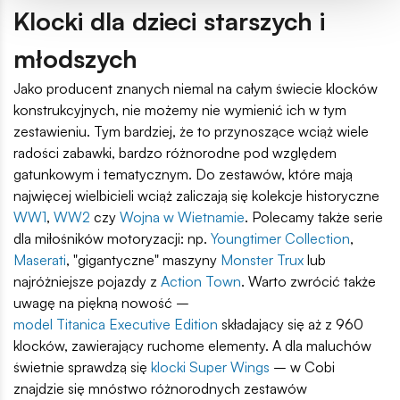
Klocki dla dzieci starszych i
młodszych
Jako producent znanych niemal na całym świecie klocków
konstrukcyjnych, nie możemy nie wymienić ich w tym
zestawieniu. Tym bardziej, że to przynoszące wciąż wiele
radości zabawki, bardzo różnorodne pod względem
gatunkowym i tematycznym. Do zestawów, które mają
najwięcej wielbicieli wciąż zaliczają się kolekcje historyczne
WW1
,
WW2
czy
Wojna w Wietnamie
. Polecamy także serie
dla miłośników motoryzacji: np.
Youngtimer Collection
,
Maserati
, "gigantyczne" maszyny
Monster Trux
lub
najróżniejsze pojazdy z
Action Town
. Warto zwrócić także
uwagę na piękną nowość –
model Titanica Executive Edition
składający się aż z 960
klocków, zawierający ruchome elementy. A dla maluchów
świetnie sprawdzą się
klocki Super Wings
– w Cobi
znajdzie się mnóstwo różnorodnych zestawów