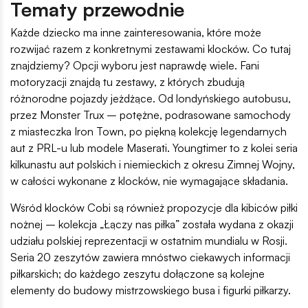
Tematy przewodnie
Każde dziecko ma inne zainteresowania, które może
rozwijać razem z konkretnymi zestawami klocków. Co tutaj
znajdziemy? Opcji wyboru jest naprawdę wiele. Fani
motoryzacji znajdą tu zestawy, z których zbudują
różnorodne pojazdy jeżdżące. Od londyńskiego autobusu,
przez Monster Trux – potężne, podrasowane samochody
z miasteczka Iron Town, po piękną kolekcję legendarnych
aut z PRL-u lub modele Maserati. Youngtimer to z kolei seria
kilkunastu aut polskich i niemieckich z okresu Zimnej Wojny,
w całości wykonane z klocków, nie wymagające składania.
Wśród klocków Cobi są również propozycje dla kibiców piłki
nożnej – kolekcja „Łączy nas piłka” została wydana z okazji
udziału polskiej reprezentacji w ostatnim mundialu w Rosji.
Seria 20 zeszytów zawiera mnóstwo ciekawych informacji
piłkarskich; do każdego zeszytu dołączone są kolejne
elementy do budowy mistrzowskiego busa i figurki piłkarzy.