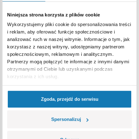
Lorraine 40T lub legendarny niemiecki Mauerbrecher.
Z World of Tanks można zbudować najgroźniejsze czołgi II
Niniejsza strona korzysta z plików cookie
Wojny Światowej. Kolekcja składa się aż z 16 czołgów
Wykorzystujemy pliki cookie do spersonalizowania treści
brytyjskich, amerykańskich, francuskich, rosyjskich. Czołgi
i reklam, aby oferować funkcje społecznościowe i
dostępne są w dwóch wersjach: regularnej i nano. Te
analizować ruch w naszej witrynie. Informacje o tym, jak
pierwsze buduje się z kilkuset elementów, serie nano
korzystasz z naszej witryny, udostępniamy partnerom
składają się z kilkudziesięciu elementów.
społecznościowym, reklamowym i analitycznym.
Partnerzy mogą połączyć te informacje z innymi danymi
Seria World of Tanks łączy online z offlinem. Do każdego
otrzymanymi od Ciebie lub uzyskanymi podczas
zestawu dołączone są dwa kody: bonusowy i
korzystania z ich usług.
zaproszeniowy. Wielbiciele gry otrzymują 4 rodzaje
bonusów do wykorzystania online, natomiast nowi gracze
kody odblokowujące niektóre ważne elementy gry (np. T2
Zgoda, przejdź do serwisu
Premium Light Tank, garage spot).
Na podobne bonusy mogą liczyć fani World of Warships. Z
Spersonalizuj
gry liczącej ponad 200 okrętów floty wojennej wybrane
zostały najpopularniejsze jednostki walczące. Największe
modele statków wojennych można złożyć z nawet 1400