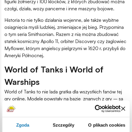
figurki żołnierzy i 100 klocków, z których zbudować można
czołgi, działa, wozy pancerne i inne maszyny bojowe.
Historia to nie tylko działania wojenne, ale także wybitne
osiągnięcia myśli ludzkiej, zmieniające jej bieg. Przypomina
o tym seria Smithsonian. Razem z nią można zbudować
statek kosmiczny Apollo 11, orbiter Discovery czy żaglowiec
Myflower, którym angielscy pielgrzymi w 1620 r. przybyli do
Ameryki Północnej.
World of Tanks i World of
Warships
World of Tanks to nie lada gratka dla wszystkich fanów tej
gry online. Modele powstały na bazie znanych z gry – są
ich bardzo wiernym odwzorowaniem. Są tu najbardziej
znane pojazdy bojowe takie jak Tiger I, superciężki
„ruchomy bunkier” Panzer VIII Maus, a także takie, które
Zgoda
Szczegóły
O plikach cookies
nigdy nie weszły do seryjnej produkcji – np. francuski F19