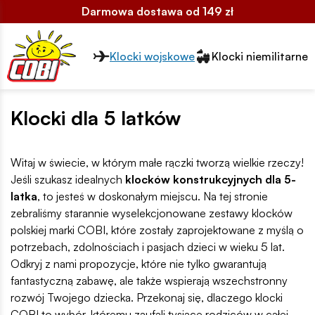
Darmowa dostawa od 149 zł
Przełącznik segmentów2
Klocki wojskowe
Klocki niemilitarne
Klocki dla 5 latków
Witaj w świecie, w którym małe rączki tworzą wielkie rzeczy!
Jeśli szukasz idealnych
klocków konstrukcyjnych dla 5-
latka
, to jesteś w doskonałym miejscu. Na tej stronie
zebraliśmy starannie wyselekcjonowane zestawy klocków
polskiej marki COBI, które zostały zaprojektowane z myślą o
potrzebach, zdolnościach i pasjach dzieci w wieku 5 lat.
Odkryj z nami propozycje, które nie tylko gwarantują
fantastyczną zabawę, ale także wspierają wszechstronny
rozwój Twojego dziecka. Przekonaj się, dlaczego klocki
COBI to wybór, któremu zaufali tysiące rodziców w całej