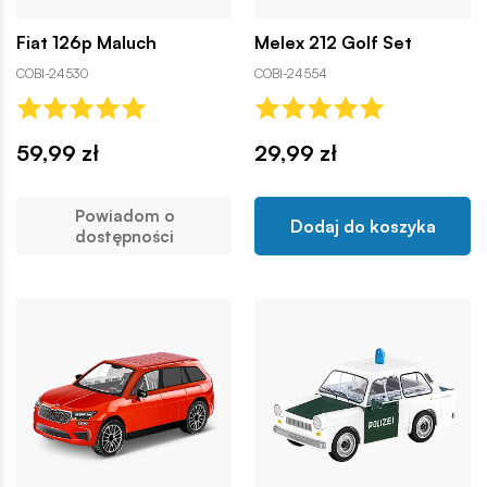
Fiat 126p Maluch
Melex 212 Golf Set
COBI-24530
COBI-24554
59,99 zł
29,99 zł
Powiadom o
Dodaj do koszyka
dostępności