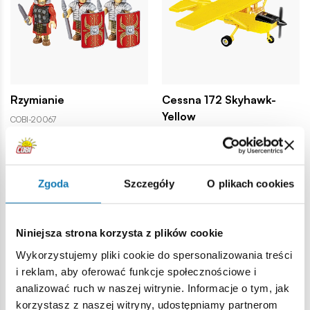
Rzymianie
Cessna 172 Skyhawk-
Yellow
COBI-20067
COBI-26621
Zgoda
Szczegóły
O plikach cookies
39,99 zł
79,99 zł
Dodaj do koszyka
Dodaj do koszyka
Niniejsza strona korzysta z plików cookie
Wykorzystujemy pliki cookie do spersonalizowania treści
i reklam, aby oferować funkcje społecznościowe i
analizować ruch w naszej witrynie. Informacje o tym, jak
korzystasz z naszej witryny, udostępniamy partnerom