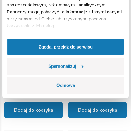
społecznościowym, reklamowym i analitycznym.
Partnerzy mogą połączyć te informacje z innymi danymi
otrzymanymi od Ciebie lub uzyskanymi podczas
korzystania z ich usług.
Zgoda, przejdź do serwisu
Ozdoby choinkowe -
Ozdoby choinkowe -
Renifer czerwononosy
Bałwan
Spersonalizuj
COBI-20014
COBI-20012
Odmowa
29,99 zł
29,99 zł
Dodaj do koszyka
Dodaj do koszyka