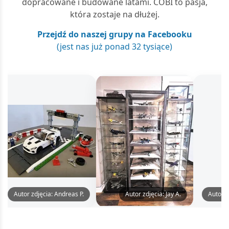
dopracowane i budowane latami. COBI to pasja,
która zostaje na dłużej.
Przejdź do naszej grupy na Facebooku
(jest nas już ponad 32 tysiące)
Autor zdjęcia: Andreas P.
Autor zdjęcia: Jay A.
Autor zdję