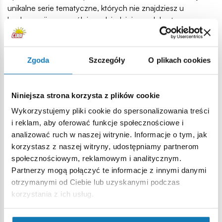
unikalne serie tematyczne, których nie znajdziesz u
konkurencji, szczególnie w dziedzinie modelarstwa
historycznego i licencjonowanych kolekcji
motoryzacyjnych.
Zgoda
Szczegóły
O plikach cookies
Niniejsza strona korzysta z plików cookie
Produkujemy w
4,8 / 5 - jakość
Wykorzystujemy pliki cookie do spersonalizowania treści
i reklam, aby oferować funkcje społecznościowe i
Polsce od ponad
doceniana przez
analizować ruch w naszej witrynie. Informacje o tym, jak
35 lat
kolekcjonerów
korzystasz z naszej witryny, udostępniamy partnerom
Projektujemy i produkujemy
COBI to marka wybierana
społecznościowym, reklamowym i analitycznym.
klocki w Polsce
przez dziesiątki tysięcy
Partnerzy mogą połączyć te informacje z innymi danymi
nieprzerwanie od 1987 roku
pasjonatów w Polsce i na
otrzymanymi od Ciebie lub uzyskanymi podczas
– we własnej fabryce i pod
świecie, a flagowy sklep
korzystania z ich usług.
pełną kontrolą jakości.
COBI Hobby Center ma
To doświadczenie przekłada
ocenę 4,8/5 w Google