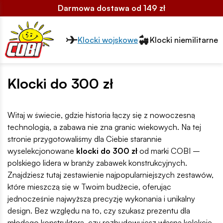
Darmowa dostawa od 149 zł
Przełącznik segmentów2
Klocki wojskowe
Klocki niemilitarne
Klocki do 300 zł
Witaj w świecie, gdzie historia łączy się z nowoczesną
technologią, a zabawa nie zna granic wiekowych. Na tej
stronie przygotowaliśmy dla Ciebie starannie
wyselekcjonowane
klocki do 300 zł
od marki COBI –
polskiego lidera w branży zabawek konstrukcyjnych.
Znajdziesz tutaj zestawienie najpopularniejszych zestawów,
które mieszczą się w Twoim budżecie, oferując
jednocześnie najwyższą precyzję wykonania i unikalny
design. Bez względu na to, czy szukasz prezentu dla
młodego konstruktora, czy rozbudowujesz własną kolekcję