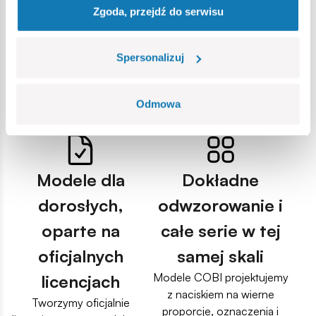
się na precyzję wykonania,
Maps.
Zgoda, przejdź do serwisu
powtarzalność elementów i
To efekt konsekwentnego
rozwój zestawów
podejścia do jakości:
Spersonalizuj
tworzonych z myślą o
trwałych nadruków zamiast
wymagających
naklejek, solidnych klocków,
budowniczych, a nie tylko o
czytelnych detali i
Odmowa
dzieciach.
przemyślanych konstrukcji.
Modele dla
Dokładne
dorosłych,
odwzorowanie i
oparte na
całe serie w tej
oficjalnych
samej skali
Modele COBI projektujemy
licencjach
z naciskiem na wierne
Tworzymy oficjalnie
proporcje, oznaczenia i