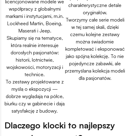
licencjonowane modele we
charakterystyczne detale
współpracy z globalnymi
oryginałów.
markami i instytucjami, m.in.
Tworzymy całe serie modeli
Lockheed Martin, Boeing,
w tej samej skali, dzięki
Maserati i Jeep.
czemu kolejne zestawy
Skupiamy się na tematyce,
można świadomie
która realnie interesuje
kompletować i eksponować
dorosłych pasjonatów:
jako spójną kolekcję. To nie
historii, lotnictwie,
pojedyncze zabawki, ale
wojskowości, motoryzacji i
przemyślana kolekcja modeli
technice.
dla pasjonatów.
To zestawy projektowane z
myślą o ekspozycji —
dobrze wyglądają na półce,
biurku czy w gabinecie i dają
satysfakcję z budowy.
Dlaczego klocki to najlepszy