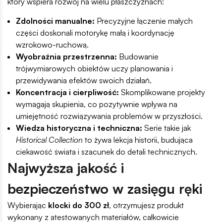
który wspiera rozwój na wielu płaszczyznach:
Zdolności manualne:
Precyzyjne łączenie małych
części doskonali motorykę małą i koordynację
wzrokowo-ruchową.
Wyobraźnia przestrzenna:
Budowanie
trójwymiarowych obiektów uczy planowania i
przewidywania efektów swoich działań.
Koncentracja i cierpliwość:
Skomplikowane projekty
wymagają skupienia, co pozytywnie wpływa na
umiejętność rozwiązywania problemów w przyszłości.
Wiedza historyczna i techniczna:
Serie takie jak
Historical Collection
to żywa lekcja historii, budująca
ciekawość świata i szacunek do detali technicznych.
Najwyższa jakość i
bezpieczeństwo w zasięgu ręki
Wybierając
klocki do 300 zł
, otrzymujesz produkt
wykonany z atestowanych materiałów, całkowicie