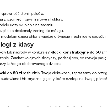
sprawność dłoni i palców.
 zrozumieć trójwymiarowe struktury.
delu uczy skupienia na zadaniu.
części to doskonały trening dla mózgu.
 modelom dzieci chłoną wiedzę o świecie i technice w sposób n
egi z klasy
zkoły lub nagrody w konkursie?
Klocki konstrukcyjne do 50 zł
t
nie. Zamiast kolejnych słodyczy, podaruj coś, co rozwija pasj
warzy każdego obdarowanego dziecka.
ocki do 50 zł
rozbudziły Twoją ciekawość, zapraszamy do przeg
udowlane i historyczne giganty, które czekają na Twojej półce!