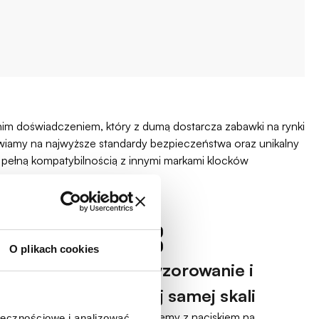
nim doświadczeniem, który z dumą dostarcza zabawki na rynki
awiamy na najwyższe standardy bezpieczeństwa oraz unikalny
az pełną kompatybilnością z innymi markami klocków
O plikach cookies
ch,
Dokładne odwzorowanie i
ch
całe serie w tej samej skali
Modele COBI projektujemy z naciskiem na
ołecznościowe i analizować