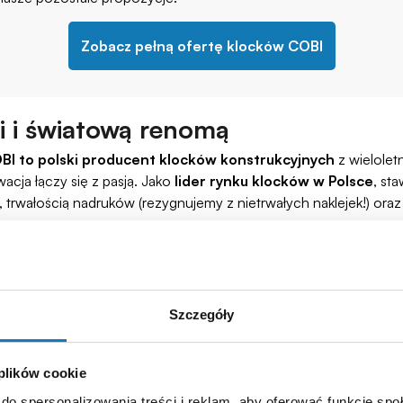
Zobacz pełną ofertę klocków COBI
i i światową renomą
BI to polski producent klocków konstrukcyjnych
z wielolet
acja łączy się z pasją. Jako
lider rynku klocków w Polsce
, st
, trwałością nadruków (rezygnujemy z nietrwałych naklejek!) or
Szczegóły
 jakość doceniana
Modele dla dorosły
kolekcjonerów
oparte na oficjalny
 plików cookie
wybierana przez dziesiątki
do spersonalizowania treści i reklam, aby oferować funkcje sp