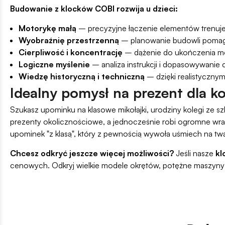
Budowanie z klocków COBI rozwija u dzieci:
Motorykę małą
– precyzyjne łączenie elementów trenuje 
Wyobraźnię przestrzenną
– planowanie budowli pomaga
Cierpliwość i koncentrację
– dążenie do ukończenia mo
Logiczne myślenie
– analiza instrukcji i dopasowywanie 
Wiedzę historyczną i techniczną
– dzięki realistycznym
Idealny pomysł na prezent dla kol
Szukasz upominku na klasowe mikołajki, urodziny kolegi ze s
prezenty okolicznościowe, a jednocześnie robi ogromne wraże
upominek "z klasą", który z pewnością wywoła uśmiech na t
Chcesz odkryć jeszcze więcej możliwości?
Jeśli nasze
kl
cenowych. Odkryj wielkie modele okrętów, potężne maszyny b