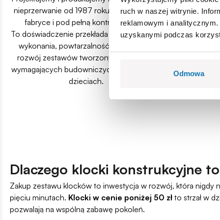
nieprzerwanie od 1987 roku – we własnej
tysięcy pasjonat
ruch w naszej witrynie. Inf
fabryce i pod pełną kontrolą jakości.
flagowy skle
reklamowym i analitycznym. 
To doświadczenie przekłada się na precyzję
ocenę 4,
uzyskanymi podczas korzysta
wykonania, powtarzalność elementów i
To efekt kons
rozwój zestawów tworzonych z myślą o
jakości: trwałyc
wymagających budowniczych, a nie tylko o
solidnych klo
Odmowa
dzieciach.
przemyś
Dlaczego klocki konstrukcyjne to
Zakup zestawu klocków to inwestycja w rozwój, która nigdy 
pięciu minutach.
Klocki w cenie poniżej 50 zł
to strzał w d
pozwalają na wspólną zabawę pokoleń.