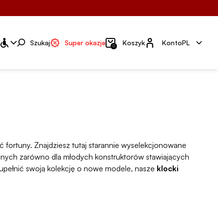
Konto
Szukaj
Super okazje
Koszyk
Konto
PL
0
 fortuny. Znajdziesz tutaj starannie wyselekcjonowane
alnych zarówno dla młodych konstruktorów stawiających
uzupełnić swoją kolekcję o nowe modele, nasze
klocki