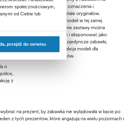
wierne proporcje, oznaczenia i
artnerom społecznościowym,
wane
charakterystyczne detale oryginałów.
anymi od Ciebie lub
nymi
Tworzymy całe serie modeli w tej samej
kheed
skali, dzięki czemu kolejne zestawy można
p.
świadomie kompletować i eksponować jako
ealnie
spójną kolekcję. To nie pojedyncze zabawki,
da, przejdź do serwisu
storii,
ale przemyślana kolekcja modeli dla
cji i
pasjonatów.
lą o
 półce,
akcję z
 wybrać na prezent, by zabawka nie wylądowała w kącie po
 jeden z tych prezentów, które angażują na wielu poziomach i