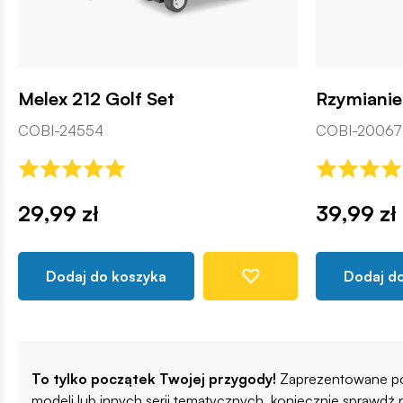
Melex 212 Golf Set
Rzymianie
COBI-24554
COBI-20067
29,99 zł
39,99 zł
Dodaj do koszyka
Dodaj d
To tylko początek Twojej przygody!
Zaprezentowane pow
modeli lub innych serii tematycznych, koniecznie sprawdź