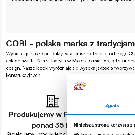
COBI - polska marka z tradycjam
Wybierając nasze produkty, wspierasz rodzimą produkcję.
CO
całego świata. Nasza fabryka w Mielcu to miejsce, gdzie innow
design. Nasze klocki wyróżniają się wysoką jakością tworzywa
konstrukcyjnych.
Zgoda
Produkujemy w Polsce od
4,8 / 5 -
ponad 35 lat
przez 
Niniejsza strona korzysta z
Projektujemy i produkujemy klocki w Polsce
COBI to marka 
Wykorzystujemy pliki cookie 