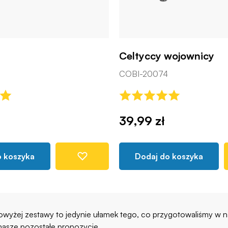
Celtyccy wojownicy
COBI-20074
39,99 zł
o koszyka
Dodaj do koszyka
yżej zestawy to jedynie ułamek tego, co przygotowaliśmy w na
 nasze pozostałe propozycje.