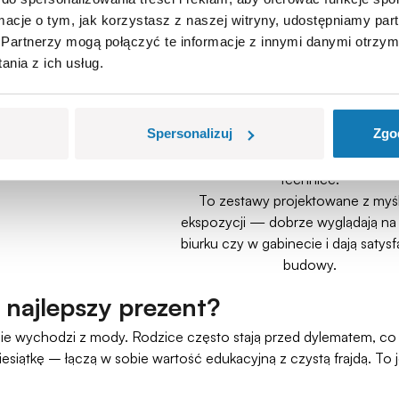
licencjach
ów w Polsce i na świecie, a
ormacje o tym, jak korzystasz z naszej witryny, udostępniamy p
Tworzymy oficjalnie licencjono
p COBI Hobby Center ma
Partnerzy mogą połączyć te informacje z innymi danymi otrzym
modele we współpracy z global
8/5 w Google Maps.
nia z ich usług.
markami i instytucjami, m.in. Loc
ekwentnego podejścia do
Martin, Boeing, Maserati i Jee
h nadruków zamiast naklejek,
Skupiamy się na tematyce, która r
cków, czytelnych detali i
Spersonalizuj
Zgo
interesuje dorosłych pasjonatów: hi
lanych konstrukcji.
lotnictwie, wojskowości, motoryza
technice.
To zestawy projektowane z myś
ekspozycji — dobrze wyglądają na
biurku czy w gabinecie i dają satysf
budowy.
 najlepszy prezent?
nie wychodzi z mody. Rodzice często stają przed dylematem, co
ziesiątkę – łączą w sobie wartość edukacyjną z czystą frajdą. To