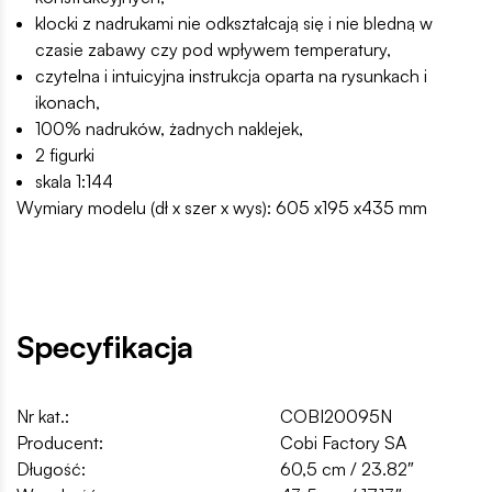
klocki z nadrukami nie odkształcają się i nie bledną w
czasie zabawy czy pod wpływem temperatury,
czytelna i intuicyjna instrukcja oparta na rysunkach i
ikonach,
100% nadruków, żadnych naklejek,
2 figurki
skala 1:144
Wymiary modelu (dł x szer x wys): 605 x195 x435 mm
Specyfikacja
Nr kat.:
COBI20095N
Producent:
Cobi Factory SA
Długość:
60,5 cm / 23.82″