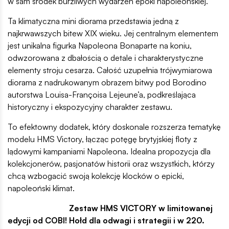
w sam środek burzliwych wydarzeń epoki napoleońskiej.
Ta klimatyczna mini diorama przedstawia jedną z
najkrwawszych bitew XIX wieku. Jej centralnym elementem
jest unikalna figurka Napoleona Bonaparte na koniu,
odwzorowana z dbałością o detale i charakterystyczne
elementy stroju cesarza. Całość uzupełnia trójwymiarowa
diorama z nadrukowanym obrazem bitwy pod Borodino
autorstwa Louisa-Françoisa Lejeune’a, podkreślająca
historyczny i ekspozycyjny charakter zestawu.
To efektowny dodatek, który doskonale rozszerza tematykę
modelu HMS Victory, łącząc potęgę brytyjskiej floty z
lądowymi kampaniami Napoleona. Idealna propozycja dla
kolekcjonerów, pasjonatów historii oraz wszystkich, którzy
chcą wzbogacić swoją kolekcję klocków o epicki,
napoleoński klimat.
Zestaw HMS VICTORY w limitowanej
edycji od COBI! Hołd dla odwagi i strategii i w 220.