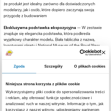
że produkt jest idealny zarówno dla doświadczonych
modelarzy, jak i osób, które dopiero zaczynają swoją
przygodę z budowaniem
Ekskluzywna podstawka ekspozycyjna
– W zestawie
znajduje się elegancka podstawka, która podkreśla
wyjątkowy charakter modelu. Biała tabliczka z nazwą,
logotypami okrętu i National Museum of the Royal Navy,
oraz skalą modelu dodaje zestawowi profesjonalizmu i
kolekcjonerskiej wartości.
Atrakcyjne dodatki
– Model posiada odwzorowane
Zgoda
Szczegóły
O plikach cookies
żagle z materiału i olinowanie. Na pokładzie znajdują się
zupełnie nowe modele szalup, a zawieszone, ruchome
kotwice dodatkowo „ożywiają” cały model.
Niniejsza strona korzysta z plików cookie
Wykorzystujemy pliki cookie do spersonalizowania treści
i reklam, aby oferować funkcje społecznościowe i
analizować ruch w naszej witrynie. Informacje o tym, jak
korzystasz z naszej witryny, udostępniamy partnerom