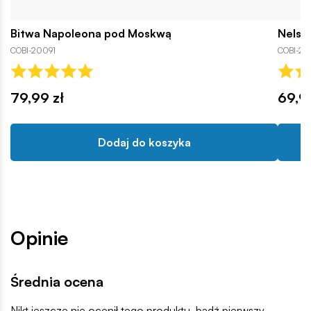
Bitwa Napoleona pod Moskwą
Nelso
COBI-20091
COBI-20
79,99 zł
69,9
Dodaj do koszyka
Opinie
Średnia ocena
Nikt jeszcze nie ocenił tego produktu, bądź pierwszy