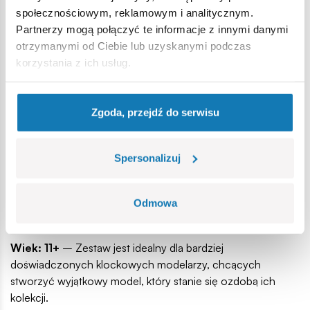
społecznościowym, reklamowym i analitycznym.
Partnerzy mogą połączyć te informacje z innymi danymi
otrzymanymi od Ciebie lub uzyskanymi podczas
korzystania z ich usług.
Zgoda, przejdź do serwisu
Trwałe nadruki
- Wszystkie oznaczenia na okręcie,
Spersonalizuj
figurkach i kolumnie zostały nadrukowane bezpośrednio na
klockach, co zapewnia wysoką jakość i odporność na
ścieranie. Wyjątkowa jakość nadruków widoczna jest na
Odmowa
odwzorowanym z niezwykłą starannością tyle okrętu.
Wiek: 11+
– Zestaw jest idealny dla bardziej
doświadczonych klockowych modelarzy, chcących
stworzyć wyjątkowy model, który stanie się ozdobą ich
kolekcji.