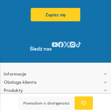
Zapisz się
Odwiedź nasz profil w serwisie You
Odwiedź nasz profil w serwisie 
Odwiedź nasz profil w serwis
Odwiedź nasz profil w se
Odwiedź nasz profil w
Śledź nas
Informacje
Obsługa klienta
Produkty
Kontakt
Powiadom o dostępności
Nasze marki