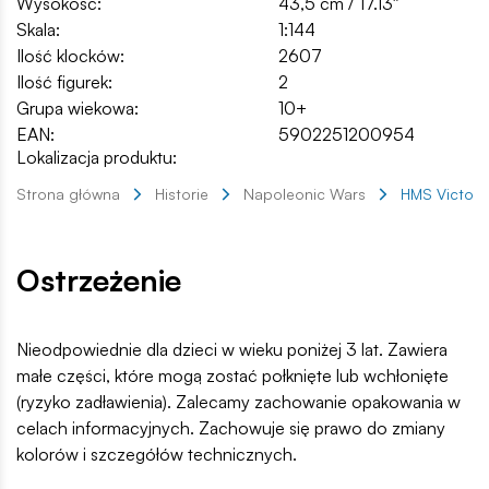
Wysokość:
43,5 cm / 17.13″
Skala:
1:144
Ilość klocków:
2607
Ilość figurek:
2
Grupa wiekowa:
10+
EAN:
5902251200954
Lokalizacja produktu:
Strona główna
Historie
Napoleonic Wars
HMS Victory
Ostrzeżenie
Nieodpowiednie dla dzieci w wieku poniżej 3 lat. Zawiera
małe części, które mogą zostać połknięte lub wchłonięte
(ryzyko zadławienia). Zalecamy zachowanie opakowania w
celach informacyjnych. Zachowuje się prawo do zmiany
kolorów i szczegółów technicznych.