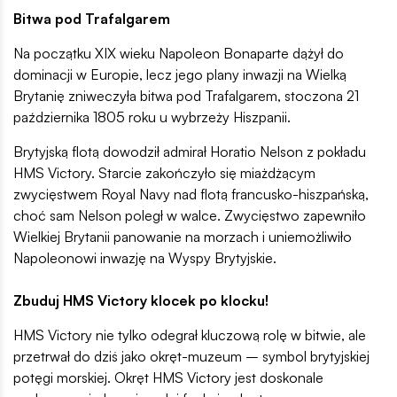
Bitwa pod Trafalgarem
Na początku XIX wieku Napoleon Bonaparte dążył do
dominacji w Europie, lecz jego plany inwazji na Wielką
Brytanię zniweczyła bitwa pod Trafalgarem, stoczona 21
października 1805 roku u wybrzeży Hiszpanii.
Brytyjską flotą dowodził admirał Horatio Nelson z pokładu
HMS Victory. Starcie zakończyło się miażdżącym
zwycięstwem Royal Navy nad flotą francusko-hiszpańską,
choć sam Nelson poległ w walce. Zwycięstwo zapewniło
Wielkiej Brytanii panowanie na morzach i uniemożliwiło
Napoleonowi inwazję na Wyspy Brytyjskie.
Zbuduj HMS Victory klocek po klocku!
HMS Victory nie tylko odegrał kluczową rolę w bitwie, ale
przetrwał do dziś jako okręt-muzeum – symbol brytyjskiej
potęgi morskiej. Okręt HMS Victory jest doskonale