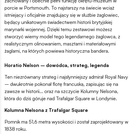
zachowany i obecnie pełni funkcję okrętu-muzeum w
porcie w Portsmouth. To najstarszy na świecie wciąż
istniejący i oficjalnie znajdujący się w służbie żaglowiec,
będący unikatowym świadectwem historii brytyjskiej
marynarki wojennej. Dzięki temu zestawowi możesz
stworzyć wierny model tego legendarnego żaglowca, z
realistycznym olinowaniem, masztami i materiałowymi
żaglami, na których powiewa historyczna bandera.
Horatio Nelson – dowódca, strateg, legenda
Ten niezrównany strateg i najsłynniejszy admirał Royal Navy
– dwukrotnie pokonał flotę francuską, zapisując się na
zawsze w historii... oraz na szczycie Kolumny Nelsona,
która do dziś góruje nad Trafalgar Square w Londynie.
Kolumna Nelsona z Trafalgar Square
Pomnik ma 51,6 metra wysokości i został zaprojektowany w
1838 roku.