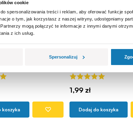
 plików cookie
do spersonalizowania treści i reklam, aby oferować funkcje sp
ormacje o tym, jak korzystasz z naszej witryny, udostępniamy p
Partnerzy mogą połączyć te informacje z innymi danymi otrzym
nia z ich usług.
ell, trójkąt
2x2 1/3 podwozie jedn
COBI-43107
Spersonalizuj
Zgo
1,99 zł
o koszyka
Dodaj do koszyka