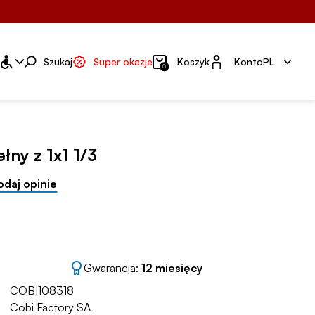
Konto
Szukaj
Super okazje
Koszyk
Konto
PL
0
łny z 1x1 1/3
odaj opinie
Gwarancja:
12 miesięcy
COBI108318
Cobi Factory SA