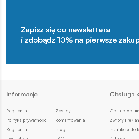
Zapisz się do newslettera
i zdobądź 10% na pierwsze zakup
Informacje
Obsługa k
Regulamin
Zasady
Odstąp od u
Polityka prywatności
komentowania
Zwroty i rekla
Regulamin
Blog
Instrukcje do 
newslettera
FAQ
Katalogi