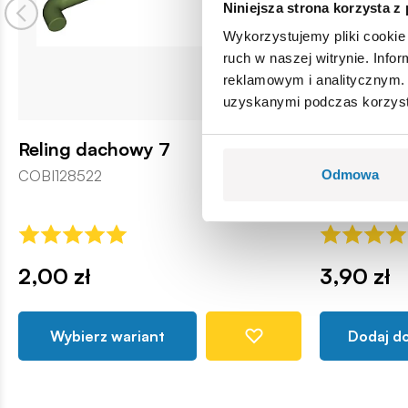
Niniejsza strona korzysta z
Wykorzystujemy pliki cookie 
ruch w naszej witrynie. Inf
reklamowym i analitycznym. 
uzyskanymi podczas korzysta
Reling dachowy 7
1x10 Cromw
COBI128522
COBI-81039
Odmowa
2,00 zł
3,90 zł
Wybierz wariant
Dodaj d