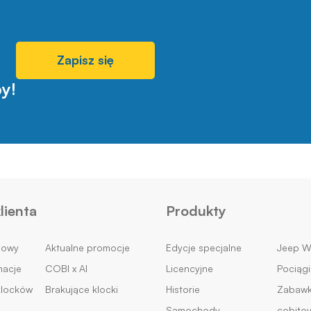
Zapisz się
y!
lienta
Produkty
mowy
Aktualne promocje
Edycje specjalne
Jeep Wi
macje
COBI x AI
Licencyjne
Pociągi
klocków
Brakujące klocki
Historie
Zabawki
Samochody
cobito