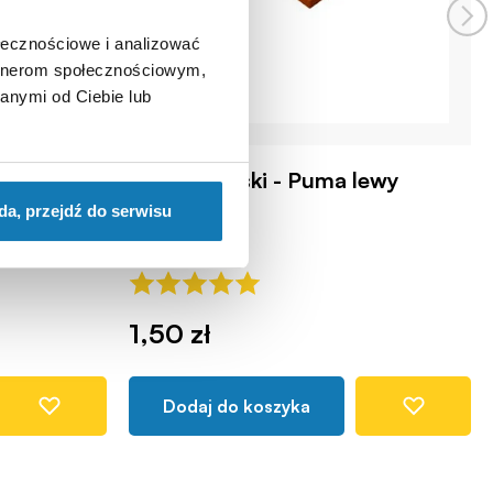
ołecznościowe i analizować
artnerom społecznościowym,
anymi od Ciebie lub
ostronne
2x2 1/3 płaski - Puma lewy
COBI102636
da, przejdź do serwisu
1,50 zł
Dodaj do koszyka