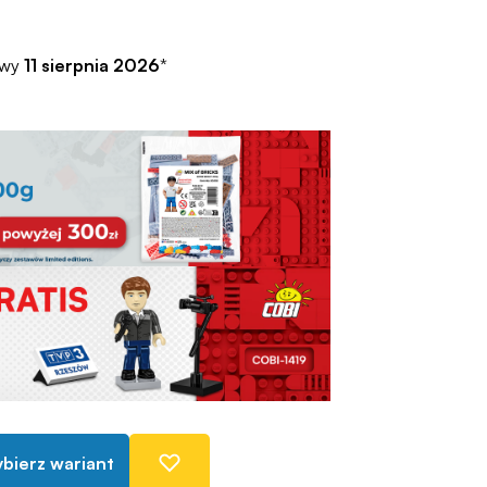
awy
11 sierpnia 2026
*
bierz wariant