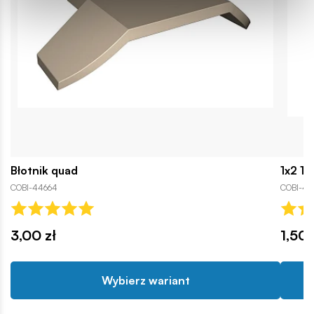
Błotnik quad
1x2 1/
COBI-44664
COBI-42
3,00 zł
1,50 
Wybierz wariant