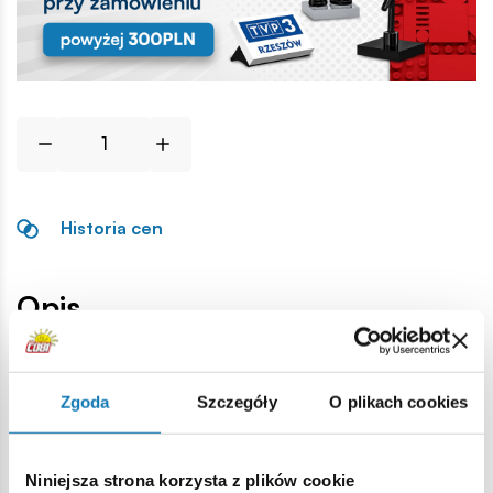
Historia cen
Opis
Lokalizacja produktu:
Zgoda
Szczegóły
O plikach cookies
Strona główna
Klocki na sztuki
Podstawowe
2x2 1/3 p
Niniejsza strona korzysta z plików cookie