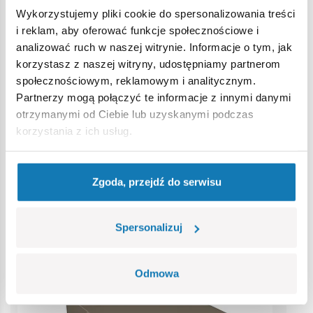
Ostrzeżenie
Wykorzystujemy pliki cookie do spersonalizowania treści
i reklam, aby oferować funkcje społecznościowe i
Nieodpowiednie dla dzieci w wieku poniżej 3 lat. Zawiera
analizować ruch w naszej witrynie. Informacje o tym, jak
małe części, które mogą zostać połknięte lub wchłonięte
korzystasz z naszej witryny, udostępniamy partnerom
(ryzyko zadławienia). Zalecamy zachowanie opakowania w
społecznościowym, reklamowym i analitycznym.
celach informacyjnych. Zachowuje się prawo do zmiany
Partnerzy mogą połączyć te informacje z innymi danymi
kolorów i szczegółów technicznych.
otrzymanymi od Ciebie lub uzyskanymi podczas
korzystania z ich usług.
Bestsellery w kategorii
Zgoda, przejdź do serwisu
Spersonalizuj
Odmowa