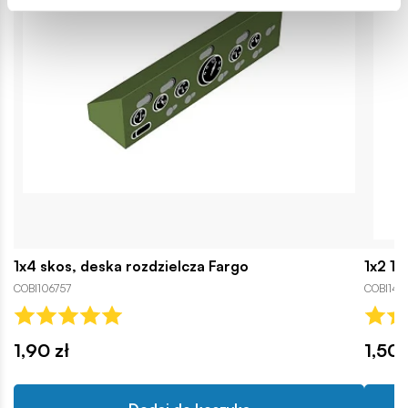
1x4 skos, deska rozdzielcza Fargo
1x2 1/
COBI106757
COBI142
1,90 zł
1,50 