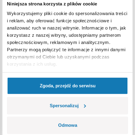
Niniejsza strona korzysta z plików cookie
Ostrzeżenie
Wykorzystujemy pliki cookie do spersonalizowania treści
i reklam, aby oferować funkcje społecznościowe i
analizować ruch w naszej witrynie. Informacje o tym, jak
Nieodpowiednie dla dzieci w wieku poniżej 3 lat. Zawiera
korzystasz z naszej witryny, udostępniamy partnerom
małe części, które mogą zostać połknięte lub wchłonięte
społecznościowym, reklamowym i analitycznym.
(ryzyko zadławienia). Zalecamy zachowanie opakowania w
Partnerzy mogą połączyć te informacje z innymi danymi
celach informacyjnych. Zachowuje się prawo do zmiany
otrzymanymi od Ciebie lub uzyskanymi podczas
kolorów i szczegółów technicznych.
korzystania z ich usług.
Bestsellery w kategorii
Zgoda, przejdź do serwisu
Spersonalizuj
Odmowa