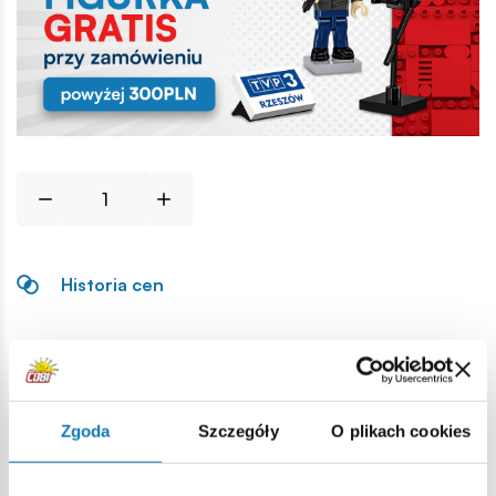
Historia cen
Opis
Lokalizacja produktu:
Zgoda
Szczegóły
O plikach cookies
Strona główna
Klocki na sztuki
Podstawowe
1x2 1/3 z