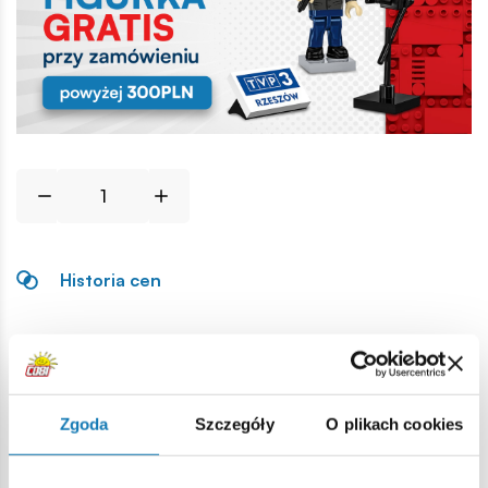
Historia cen
Opis
Lokalizacja produktu:
Zgoda
Szczegóły
O plikach cookies
Strona główna
Klocki na sztuki
Podstawowe
2x2 1/3 b