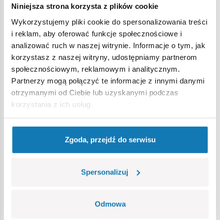
Niniejsza strona korzysta z plików cookie
Ostrzeżenie
Wykorzystujemy pliki cookie do spersonalizowania treści
i reklam, aby oferować funkcje społecznościowe i
analizować ruch w naszej witrynie. Informacje o tym, jak
Nieodpowiednie dla dzieci w wieku poniżej 3 lat. Zawiera
korzystasz z naszej witryny, udostępniamy partnerom
małe części, które mogą zostać połknięte lub wchłonięte
społecznościowym, reklamowym i analitycznym.
(ryzyko zadławienia). Zalecamy zachowanie opakowania w
Partnerzy mogą połączyć te informacje z innymi danymi
celach informacyjnych. Zachowuje się prawo do zmiany
otrzymanymi od Ciebie lub uzyskanymi podczas
kolorów i szczegółów technicznych.
korzystania z ich usług.
Bestsellery w kategorii
Zgoda, przejdź do serwisu
Spersonalizuj
Odmowa