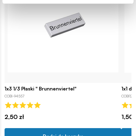
1x3 1/3 Płaski " Brunnenviertel"
1x1 dw
COBI-94557
COBI128
2,50 zł
1,50 