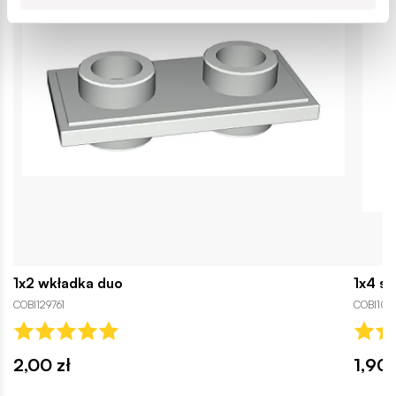
1x2 wkładka duo
1x4 sk
COBI129761
COBI106
2,00 zł
1,90 