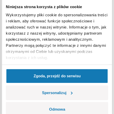
Strona główna
Klocki na sztuki
Podstawowe
1X2 2/3 p
Niniejsza strona korzysta z plików cookie
Wykorzystujemy pliki cookie do spersonalizowania treści
Ostrzeżenie
i reklam, aby oferować funkcje społecznościowe i
analizować ruch w naszej witrynie. Informacje o tym, jak
korzystasz z naszej witryny, udostępniamy partnerom
Nieodpowiednie dla dzieci w wieku poniżej 3 lat. Zawiera
społecznościowym, reklamowym i analitycznym.
małe części, które mogą zostać połknięte lub wchłonięte
Partnerzy mogą połączyć te informacje z innymi danymi
(ryzyko zadławienia). Zalecamy zachowanie opakowania w
otrzymanymi od Ciebie lub uzyskanymi podczas
celach informacyjnych. Zachowuje się prawo do zmiany
korzystania z ich usług.
kolorów i szczegółów technicznych.
Zgoda, przejdź do serwisu
Bestsellery w kategorii
Spersonalizuj
Odmowa