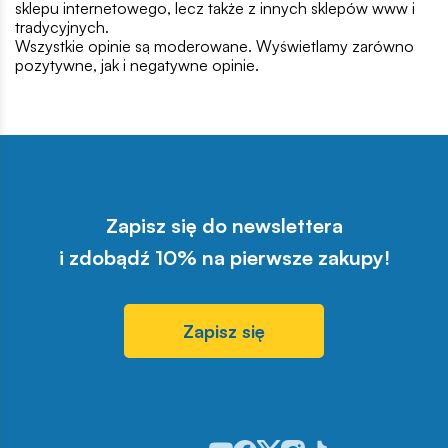
sklepu internetowego, lecz także z innych sklepów www i
tradycyjnych.
Wszystkie opinie są moderowane. Wyświetlamy zarówno
pozytywne, jak i negatywne opinie.
Zapisz się do newslettera
i zdobądź 10% na pierwsze zakupy!
Zapisz się
Odwiedź nasz profil w serwisie You
Odwiedź nasz profil w serwisie 
Odwiedź nasz profil w serwis
Odwiedź nasz profil w se
Odwiedź nasz profil w