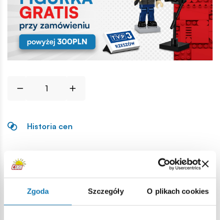
Historia cen
Opis
Lokalizacja produktu:
Zgoda
Szczegóły
O plikach cookies
Strona główna
Klocki na sztuki
Podstawowe
2x2 1/3 p