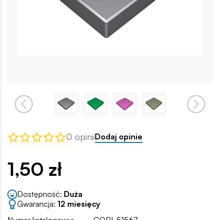
0 opinii
Dodaj opinie
1,50 zł
Dostępność:
Duża
Gwarancja:
12 miesięcy
Numer katalogowy:
COBI-51567