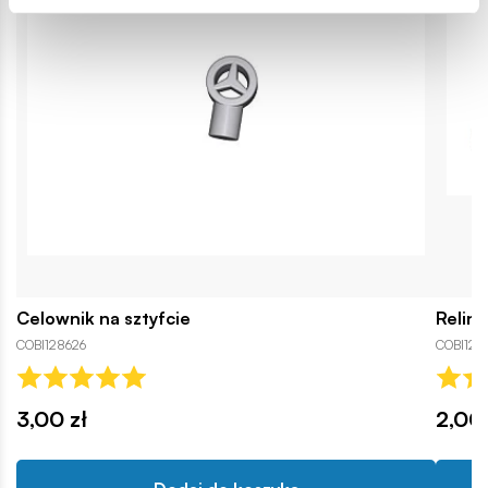
Celownik na sztyfcie
Relin
COBI128626
COBI123
3,00 zł
2,00 