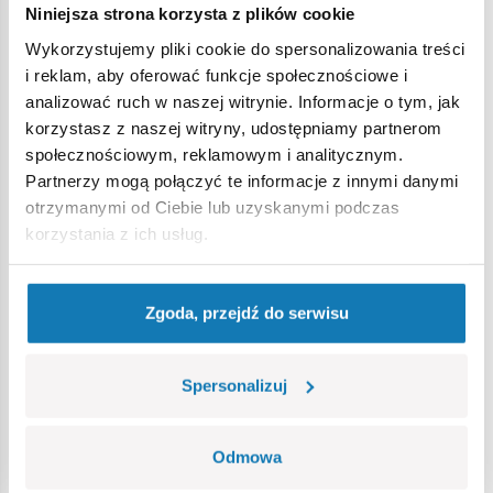
Niniejsza strona korzysta z plików cookie
Ostrzeżenie
Wykorzystujemy pliki cookie do spersonalizowania treści
i reklam, aby oferować funkcje społecznościowe i
analizować ruch w naszej witrynie. Informacje o tym, jak
Nieodpowiednie dla dzieci w wieku poniżej 3 lat. Zawiera
korzystasz z naszej witryny, udostępniamy partnerom
małe części, które mogą zostać połknięte lub wchłonięte
społecznościowym, reklamowym i analitycznym.
(ryzyko zadławienia). Zalecamy zachowanie opakowania w
Partnerzy mogą połączyć te informacje z innymi danymi
celach informacyjnych. Zachowuje się prawo do zmiany
otrzymanymi od Ciebie lub uzyskanymi podczas
kolorów i szczegółów technicznych.
korzystania z ich usług.
Bestsellery w kategorii
Zgoda, przejdź do serwisu
Spersonalizuj
Odmowa