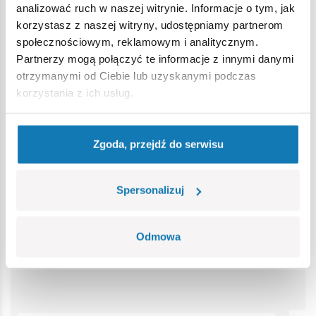
analizować ruch w naszej witrynie. Informacje o tym, jak
Strona główna
Klocki na sztuki
Części zamienne wojskow
korzystasz z naszej witryny, udostępniamy partnerom
społecznościowym, reklamowym i analitycznym.
Partnerzy mogą połączyć te informacje z innymi danymi
Ostrzeżenie
otrzymanymi od Ciebie lub uzyskanymi podczas
korzystania z ich usług.
Nieodpowiednie dla dzieci w wieku poniżej 3 lat. Zawiera
małe części, które mogą zostać połknięte lub wchłonięte
Zgoda, przejdź do serwisu
(ryzyko zadławienia). Zalecamy zachowanie opakowania w
celach informacyjnych. Zachowuje się prawo do zmiany
kolorów i szczegółów technicznych.
Spersonalizuj
Bestsellery w kategorii
Odmowa