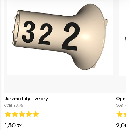
Jarzmo lufy - wzory
Ogniw
COBI-89975
COBI-45
1,50 zł
2,00 