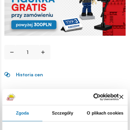
Historia cen
Opis
Lokalizacja produktu:
Zgoda
Szczegóły
O plikach cookies
Strona główna
Klocki na sztuki
Części zamienne wojskow