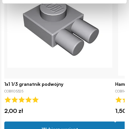
1x1 1/3 granatnik podwójny
Hamul
COBI105325
COBI146
2,00 zł
1,50 