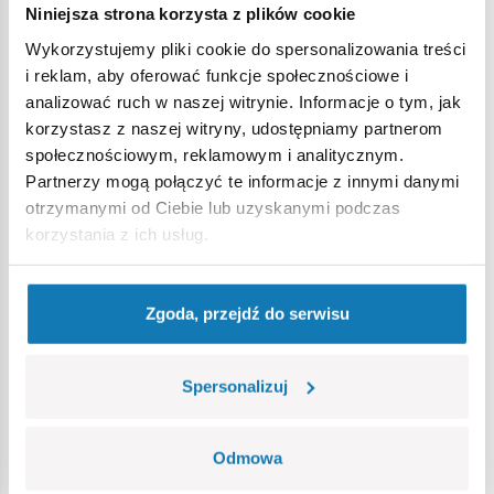
Niniejsza strona korzysta z plików cookie
Ostrzeżenie
Wykorzystujemy pliki cookie do spersonalizowania treści
i reklam, aby oferować funkcje społecznościowe i
analizować ruch w naszej witrynie. Informacje o tym, jak
Nieodpowiednie dla dzieci w wieku poniżej 3 lat. Zawiera
korzystasz z naszej witryny, udostępniamy partnerom
małe części, które mogą zostać połknięte lub wchłonięte
społecznościowym, reklamowym i analitycznym.
(ryzyko zadławienia). Zalecamy zachowanie opakowania w
Partnerzy mogą połączyć te informacje z innymi danymi
celach informacyjnych. Zachowuje się prawo do zmiany
otrzymanymi od Ciebie lub uzyskanymi podczas
kolorów i szczegółów technicznych.
korzystania z ich usług.
Bestsellery w kategorii
Zgoda, przejdź do serwisu
Spersonalizuj
Odmowa