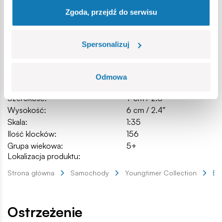
Zgoda, przejdź do serwisu
Specyfikacja
Spersonalizuj
Nr kat.:
COBI-24593
Producent:
Cobi Factory SA
Wymiary opakowania:
23,5 x 18 x 5 cm
Odmowa
Długość:
13,5 cm / 5.3″
Szerokość:
7 cm / 2.8″
Wysokość:
6 cm / 2.4″
Skala:
1:35
Ilość klocków:
156
Grupa wiekowa:
5+
Lokalizacja produktu:
Strona główna
Samochody
Youngtimer Collection
Ba
Ostrzeżenie