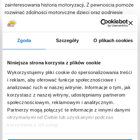
zainteresowania historią motoryzacji. Z pewnością pomoże
rozwinąć zdolności motoryczne dzieci oraz podniesie
umiejętności konstrukcyjne. Dla dorosłych fanów klocków
będzie to piękny model historycznego pojazdu oraz być
może zaczątek przyszłej kolekcji.
Zgoda
Szczegóły
O plikach cookies
156 wysokiej jakości elementów,
wyprodukowane w UE przez firmę z ponad 20-letnią
tradycją,
Niniejsza strona korzysta z plików cookie
spełniają normy bezpieczeństwa dotyczące produktów
Wykorzystujemy pliki cookie do spersonalizowania treści
dla dzieci,
i reklam, aby oferować funkcje społecznościowe i
w pełni kompatybilne z innymi markami klocków
analizować ruch w naszej witrynie. Informacje o tym, jak
konstrukcyjnych,
korzystasz z naszej witryny, udostępniamy partnerom
klocki z nadrukami nie odkształcają się i nie bledną w
społecznościowym, reklamowym i analitycznym.
czasie zabawy czy pod wpływem temperatury,
Partnerzy mogą połączyć te informacje z innymi danymi
czytelna i intuicyjna instrukcja oparta na rysunkach i
otrzymanymi od Ciebie lub uzyskanymi podczas
ikonach,
korzystania z ich usług.
obracające się koła.