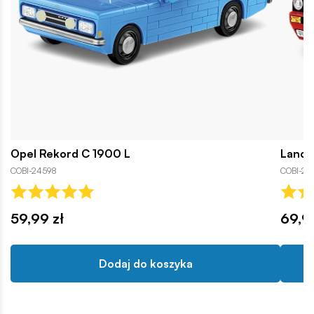
Opel Rekord C 1900 L
Lancia
COBI-24598
COBI-2
59,99 zł
69,9
Dodaj do koszyka