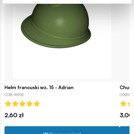
Hełm francuski wz. 15 - Adrian
Chust
COBI-98158
COBI101
2,60 zł
3,00 