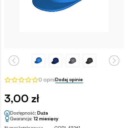
0 opinii
Dodaj opinie
3,00 zł
Dostępność:
Duża
Gwarancja:
12 miesięcy
Numer katalogowy:
COBI-43261