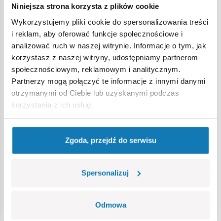
Niniejsza strona korzysta z plików cookie
Ostrzeżenie
Wykorzystujemy pliki cookie do spersonalizowania treści
i reklam, aby oferować funkcje społecznościowe i
analizować ruch w naszej witrynie. Informacje o tym, jak
Nieodpowiednie dla dzieci w wieku poniżej 3 lat. Zawiera
korzystasz z naszej witryny, udostępniamy partnerom
małe części, które mogą zostać połknięte lub wchłonięte
społecznościowym, reklamowym i analitycznym.
(ryzyko zadławienia). Zalecamy zachowanie opakowania w
Partnerzy mogą połączyć te informacje z innymi danymi
celach informacyjnych. Zachowuje się prawo do zmiany
otrzymanymi od Ciebie lub uzyskanymi podczas
kolorów i szczegółów technicznych.
korzystania z ich usług.
Bestsellery w kategorii
Zgoda, przejdź do serwisu
Spersonalizuj
Odmowa