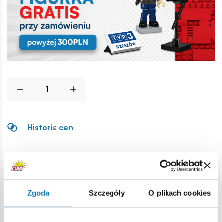
Historia cen
Opis
Lokalizacja produktu:
Zgoda
Szczegóły
O plikach cookies
Strona główna
Klocki na sztuki
Hełmy i nakrycia głowy