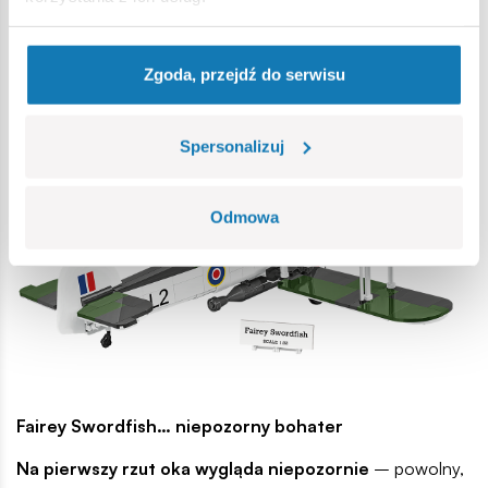
w gablocie.
Rozwijaj swoją kolekcję
– sprawdź inne zestawy od
COBI i buduj własną kolekcję historycznych modeli. Modele
Zgoda, przejdź do serwisu
w skali 1:48 oferują zupełnie nowe spojrzenie na wojenne
modelarstwo i świetnie uzupełniają serię w skali 1:35.
Spersonalizuj
Odmowa
Fairey Swordfish… niepozorny bohater
Na pierwszy rzut oka wygląda niepozornie
– powolny,