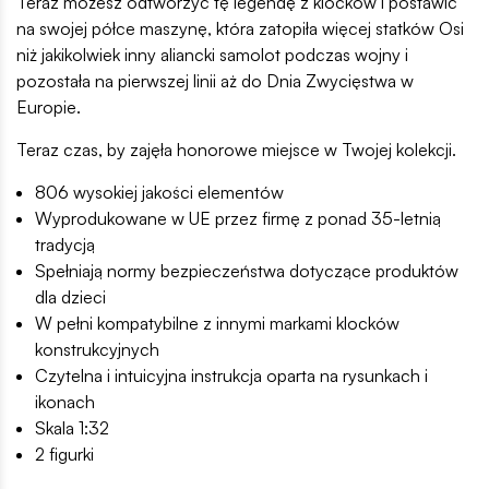
Teraz możesz odtworzyć tę legendę z klocków i postawić
na swojej półce maszynę, która zatopiła więcej statków Osi
niż jakikolwiek inny aliancki samolot podczas wojny i
pozostała na pierwszej linii aż do Dnia Zwycięstwa w
Europie.
Teraz czas, by zajęła honorowe miejsce w Twojej kolekcji.
806 wysokiej jakości elementów
Wyprodukowane w UE przez firmę z ponad 35-letnią
tradycją
Spełniają normy bezpieczeństwa dotyczące produktów
dla dzieci
W pełni kompatybilne z innymi markami klocków
konstrukcyjnych
Czytelna i intuicyjna instrukcja oparta na rysunkach i
ikonach
Skala 1:32
2 figurki