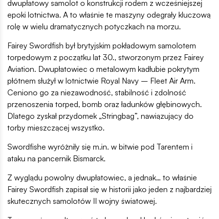
dwupłatowy samolot o konstrukcji rodem z wcześniejszej
epoki lotnictwa. A to właśnie te maszyny odegrały kluczową
rolę w wielu dramatycznych potyczkach na morzu.
Fairey Swordfish był brytyjskim pokładowym samolotem
torpedowym z początku lat 30., stworzonym przez Fairey
Aviation. Dwupłatowiec o metalowym kadłubie pokrytym
płótnem służył w lotnictwie Royal Navy – Fleet Air Arm.
Ceniono go za niezawodność, stabilność i zdolność
przenoszenia torped, bomb oraz ładunków głębinowych.
Dlatego zyskał przydomek „Stringbag”, nawiązujący do
torby mieszczącej wszystko.
Swordfishe wyróżniły się m.in. w bitwie pod Tarentem i
ataku na pancernik Bismarck.
Z wyglądu powolny dwupłatowiec, a jednak… to właśnie
Fairey Swordfish zapisał się w historii jako jeden z najbardziej
skutecznych samolotów II wojny światowej.