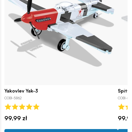
Yakovlev Yak-3
Spitfi
COBI-5862
COBI-58
99,99 zł
99,9