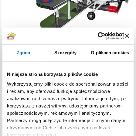
Wysokiej jakości nadruki
– trwałe oznaczenia wykonane
bez użycia naklejek gwarantują świetny wygląd modelu
Zgoda
Szczegóły
O plikach cookies
przez lata.
Satysfakcjonujący proces budowy
– czytelna instrukcja
Niniejsza strona korzysta z plików cookie
prowadzi krok po kroku przez kolejne etapy składania.
Wykorzystujemy pliki cookie do spersonalizowania treści
Model do zabawy i ekspozycji
– po złożeniu Swordfish
i reklam, aby oferować funkcje społecznościowe i
staje się imponującym elementem kolekcji historycznych
analizować ruch w naszej witrynie. Informacje o tym, jak
modeli lotniczych.
korzystasz z naszej witryny, udostępniamy partnerom
społecznościowym, reklamowym i analitycznym.
Ekskluzywna tabliczka kolekcjonerska
– elegancka
Partnerzy mogą połączyć te informacje z innymi danymi
podstawka z nazwą pojazdu i skalą podkreśla kolekcjonerski
otrzymanymi od Ciebie lub uzyskanymi podczas
charakter modelu oraz wspaniale prezentuje się na półce i
korzystania z ich usług.