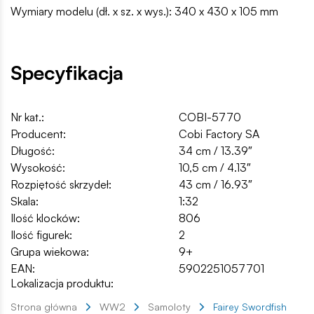
Wymiary modelu (dł. x sz. x wys.): 340 x 430 x 105 mm
Specyfikacja
Nr kat.:
COBI-5770
Producent:
Cobi Factory SA
Długość:
34 cm / 13.39″
Wysokość:
10,5 cm / 4.13″
Rozpiętość skrzydeł:
43 cm / 16.93″
Skala:
1:32
Ilość klocków:
806
Ilość figurek:
2
Grupa wiekowa:
9+
EAN:
5902251057701
Lokalizacja produktu:
Strona główna
WW2
Samoloty
Fairey Swordfish