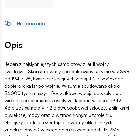
Historia cen
Opis
Jeden z najsłynniejszych samolotów z lat II wojny
światowej. Skonstruowany i produkowany seryjnie w ZSRR
od 1941 r. Wytwarzanie kolejnych wersji Ił-2 zakończono
dopiero kilka lat po wojnie. W sumie zbudowano około
36000 tych maszyn. Początkowe wersje borykały się z
wieloma problemami i zostały zastąpione w latach 1942 -
43 przez samoloty Ił-2 o dwuosobowej załodze, z silnikami
o większej mocy oraz o wzmocnionym uzbrojeniu.
Niniejszy model prezentuje pierwotny układ skrzydeł
zupełnie inny niż w nieco późniejszym modelu IŁ-2M3,