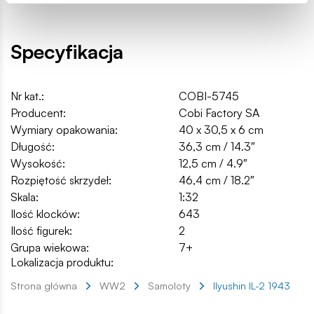
Specyfikacja
Nr kat.:
COBI-5745
Producent:
Cobi Factory SA
Wymiary opakowania:
40 x 30,5 x 6 cm
Długość:
36,3 cm / 14.3″
Wysokość:
12,5 cm / 4.9″
Rozpiętość skrzydeł:
46,4 cm / 18.2″
Skala:
1:32
Ilość klocków:
643
Ilość figurek:
2
Grupa wiekowa:
7+
Lokalizacja produktu:
Strona główna
WW2
Samoloty
Ilyushin IL-2 1943