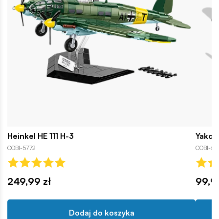
Heinkel HE 111 H-3
Yakov
COBI-5772
COBI-58
249,99 zł
99,9
Dodaj do koszyka