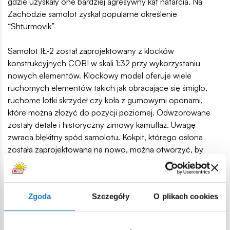
gdzie uzyskały one bardziej agresywny kąt natarcia. Na
Zachodzie samolot zyskał popularne określenie
“Shturmovik”
Samolot IŁ-2 został zaprojektowany z klocków
konstrukcyjnych COBI w skali 1:32 przy wykorzystaniu
nowych elementów. Klockowy model oferuje wiele
ruchomych elementów takich jak obracające się śmigło,
ruchome lotki skrzydeł czy koła z gumowymi oponami,
które można złożyć do pozycji poziomej. Odwzorowane
zostały detale i historyczny zimowy kamuflaż. Uwagę
zwraca błękitny spód samolotu. Kokpit, którego osłona
została zaprojektowana na nowo, można otworzyć, by
posadzić w fotelach figurki pilota oraz strzelca. Dzięki
specjalnej podstawce, ekspozycyjnej z tabliczką
zawierającą nazwę samolotu oraz miejsce na przyczepienie
Zgoda
Szczegóły
O plikach cookies
figurek cały zestaw prezentuje się znakomicie! W modelu
zastosowano trwałe nadruki i historyczne oznaczenia.
Zestaw uzupełnia kolekcję drugowojennych samolotów