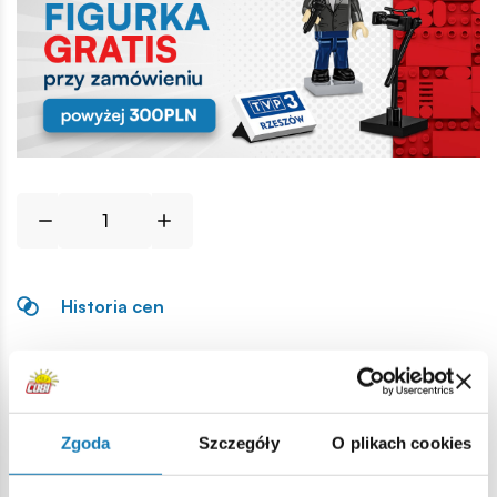
Historia cen
Opis
Zgoda
Szczegóły
O plikach cookies
Lokalizacja produktu:
Strona główna
Klocki na sztuki
Akcesoria ogólne
Flag