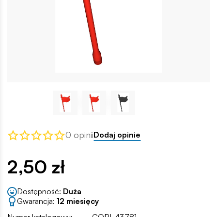
0 opinii
Dodaj opinie
2,50 zł
Dostępność:
Duża
Gwarancja:
12 miesięcy
Numer katalogowy:
COBI-43781