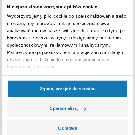
Niniejsza strona korzysta z plików cookie
Wykorzystujemy pliki cookie do spersonalizowania treści
Ostrzeżenie
i reklam, aby oferować funkcje społecznościowe i
analizować ruch w naszej witrynie. Informacje o tym, jak
korzystasz z naszej witryny, udostępniamy partnerom
Nieodpowiednie dla dzieci w wieku poniżej 3 lat. Zawiera
społecznościowym, reklamowym i analitycznym.
małe części, które mogą zostać połknięte lub wchłonięte
Partnerzy mogą połączyć te informacje z innymi danymi
(ryzyko zadławienia). Zalecamy zachowanie opakowania w
otrzymanymi od Ciebie lub uzyskanymi podczas
celach informacyjnych. Zachowuje się prawo do zmiany
korzystania z ich usług.
kolorów i szczegółów technicznych.
Zgoda, przejdź do serwisu
Bestsellery w kategorii
Spersonalizuj
Odmowa