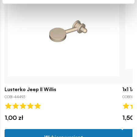
Lusterko Jeep II Willis
1x1 1/
COBI-44493
COBI107
1,00 zł
1,50 