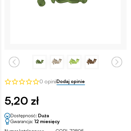
0 opinii
Dodaj opinie
5,20 zł
Dostępność:
Duża
Gwarancja:
12 miesięcy
Numer katalogowy:
COBI-72805