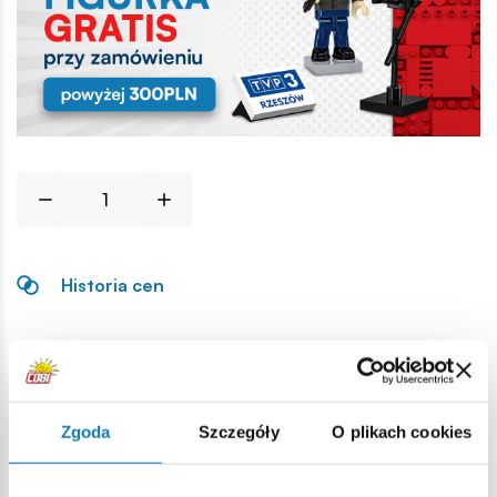
Historia cen
Opis
Lokalizacja produktu:
Zgoda
Szczegóły
O plikach cookies
Strona główna
Klocki na sztuki
Akcesoria ogólne
Mot