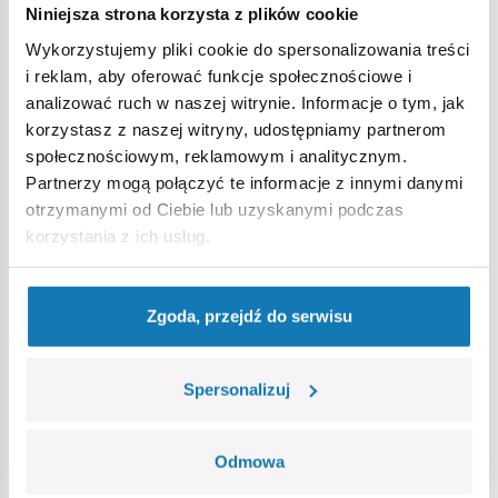
Niniejsza strona korzysta z plików cookie
Ostrzeżenie
Wykorzystujemy pliki cookie do spersonalizowania treści
i reklam, aby oferować funkcje społecznościowe i
analizować ruch w naszej witrynie. Informacje o tym, jak
Nieodpowiednie dla dzieci w wieku poniżej 3 lat. Zawiera
korzystasz z naszej witryny, udostępniamy partnerom
małe części, które mogą zostać połknięte lub wchłonięte
społecznościowym, reklamowym i analitycznym.
(ryzyko zadławienia). Zalecamy zachowanie opakowania w
Partnerzy mogą połączyć te informacje z innymi danymi
celach informacyjnych. Zachowuje się prawo do zmiany
otrzymanymi od Ciebie lub uzyskanymi podczas
kolorów i szczegółów technicznych.
korzystania z ich usług.
Bestsellery w kategorii
Zgoda, przejdź do serwisu
Spersonalizuj
Odmowa