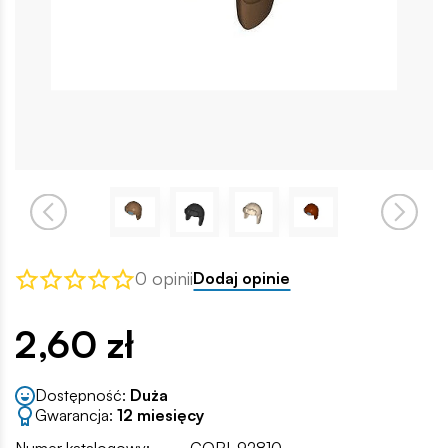
0 opinii
Dodaj opinie
2,60 zł
Dostępność:
Duża
Gwarancja:
12 miesięcy
Numer katalogowy:
COBI-92810