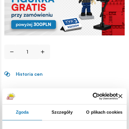
Historia cen
Opis
Lokalizacja produktu:
Zgoda
Szczegóły
O plikach cookies
Strona główna
Klocki na sztuki
Hełmy i nakrycia głowy