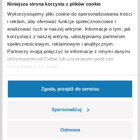
Niniejsza strona korzysta z plików cookie
Ostrzeżenie
Wykorzystujemy pliki cookie do spersonalizowania treści
i reklam, aby oferować funkcje społecznościowe i
analizować ruch w naszej witrynie. Informacje o tym, jak
Nieodpowiednie dla dzieci w wieku poniżej 3 lat. Zawiera
korzystasz z naszej witryny, udostępniamy partnerom
małe części, które mogą zostać połknięte lub wchłonięte
społecznościowym, reklamowym i analitycznym.
(ryzyko zadławienia). Zalecamy zachowanie opakowania w
Partnerzy mogą połączyć te informacje z innymi danymi
celach informacyjnych. Zachowuje się prawo do zmiany
otrzymanymi od Ciebie lub uzyskanymi podczas
kolorów i szczegółów technicznych.
korzystania z ich usług.
Bestsellery w kategorii
Zgoda, przejdź do serwisu
Spersonalizuj
Odmowa