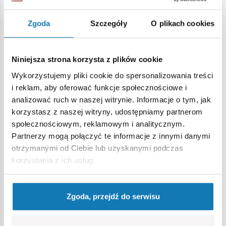
tabliczka z nazwą samolotu. Klockowy model japońskiego
myśliwca z pewnością zadowoli młodych fanów samolotów
Zgoda
Szczegóły
O plikach cookies
oraz starszych entuzjastów historii lotnictwa i
kolekcjonerów.
Niniejsza strona korzysta z plików cookie
347 wysokiej jakości elementów,
Wykorzystujemy pliki cookie do spersonalizowania treści
wyprodukowane w UE przez firmę z ponad 20-letnią
i reklam, aby oferować funkcje społecznościowe i
tradycją,
analizować ruch w naszej witrynie. Informacje o tym, jak
spełniają normy bezpieczeństwa dotyczące produktów
korzystasz z naszej witryny, udostępniamy partnerom
dla dzieci,
społecznościowym, reklamowym i analitycznym.
w pełni kompatybilne z innymi markami klocków
Partnerzy mogą połączyć te informacje z innymi danymi
konstrukcyjnych,
otrzymanymi od Ciebie lub uzyskanymi podczas
klocki z nadrukami nie odkształcają się i nie bledną w
korzystania z ich usług.
czasie zabawy czy pod wpływem temperatury,
100% nadruków, bez naklejek,
czytelna i intuicyjna instrukcja oparta na rysunkach i
Zgoda, przejdź do serwisu
ikonach,
specjalna podstawka ekspozycyjna,
1 figurka pilota z dwustronnym nadrukiem!