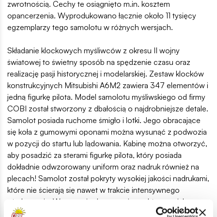
zwrotnością. Cechy te osiągnięto m.in. kosztem
opancerzenia. Wyprodukowano łącznie około 11 tysięcy
egzemplarzy tego samolotu w różnych wersjach.
Składanie klockowych myśliwców z okresu II wojny
światowej to świetny sposób na spędzenie czasu oraz
realizację pasji historycznej i modelarskiej. Zestaw klocków
konstrukcyjnych Mitsubishi A6M2 zawiera 347 elementów i
jedną figurkę pilota. Model samolotu myśliwskiego od firmy
COBI został stworzony z dbałością o najdrobniejsze detale.
Samolot posiada ruchome śmigło i lotki. Jego obracające
się koła z gumowymi oponami można wysunąć z podwozia
w pozycji do startu lub lądowania. Kabinę można otworzyć,
aby posadzić za sterami figurkę pilota, który posiada
dokładnie odwzorowany uniform oraz nadruk również na
plecach! Samolot został pokryty wysokiej jakości nadrukami,
które nie ścierają się nawet w trakcie intensywnego
użytkowania. W zestawie dostępna jest także specjalna
podstawka, która uatrakcyjnia ekspozycję modelu oraz