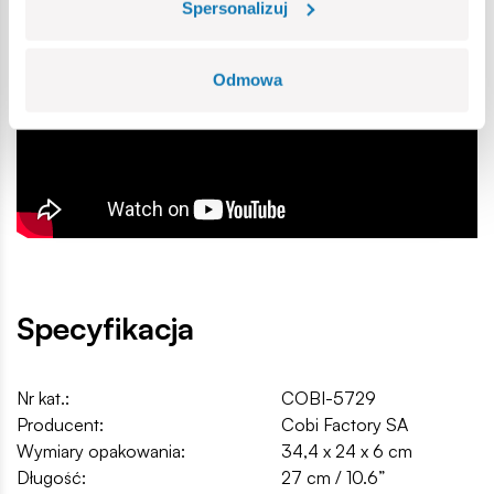
Spersonalizuj
Wymiary modelu (dł x sz x wys): 27 cm (10.6”) x 38 cm (15”)
x 11,5 cm (4.5").
Odmowa
Specyfikacja
Nr kat.:
COBI-5729
Producent:
Cobi Factory SA
Wymiary opakowania:
34,4 x 24 x 6 cm
Długość:
27 cm / 10.6”