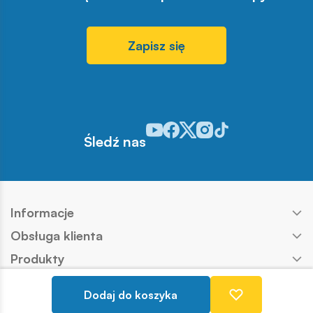
Zapisz się
Odwiedź nasz profil w serwisie You
Odwiedź nasz profil w serwisie 
Odwiedź nasz profil w serwis
Odwiedź nasz profil w se
Odwiedź nasz profil w
Śledź nas
Informacje
Obsługa klienta
Produkty
Kontakt
Dodaj do koszyka
Nasze marki