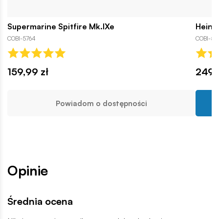
Supermarine Spitfire Mk.IXe
Heinke
COBI-5764
COBI-57
159,99 zł
249,
Powiadom o dostępności
Opinie
Średnia ocena