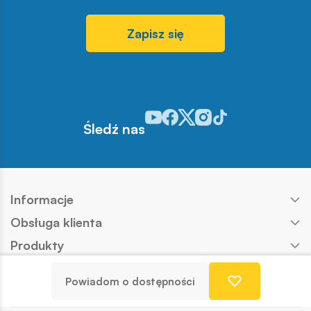
Zapisz się
Odwiedź nasz profil w serwisie You
Odwiedź nasz profil w serwisie 
Odwiedź nasz profil w serwis
Odwiedź nasz profil w se
Odwiedź nasz profil w
Śledź nas
Informacje
Obsługa klienta
Produkty
Kontakt
Powiadom o dostępności
Nasze marki