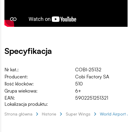
Specyfikacja
Nr kat.:
COBI-25132
Producent:
Cobi Factory SA
Ilość klocków:
510
Grupa wiekowa:
6+
EAN:
5902251251321
Lokalizacja produktu:
Strona główna
Historie
Super Wings
World Airport J