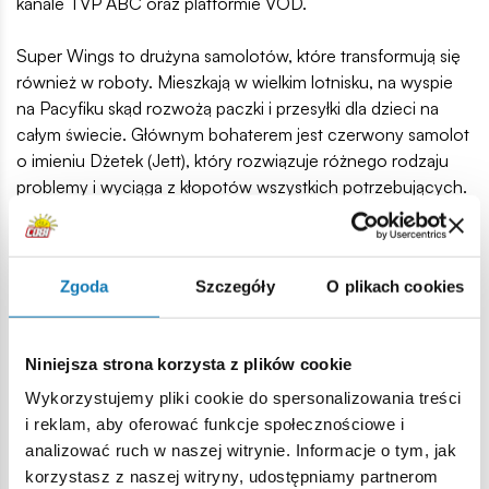
kanale TVP ABC oraz platformie VOD.
Super Wings to drużyna samolotów, które transformują się
również w roboty. Mieszkają w wielkim lotnisku, na wyspie
na Pacyfiku skąd rozwożą paczki i przesyłki dla dzieci na
całym świecie. Głównym bohaterem jest czerwony samolot
o imieniu Dżetek (Jett), który rozwiązuje różnego rodzaju
problemy i wyciąga z kłopotów wszystkich potrzebujących.
Dzielnie wspiera go w tym cała grupa jego wiernych
przyjaciół.
Zgoda
Szczegóły
O plikach cookies
Model z klocków konstrukcyjnych COBI przedstawia
budynek Międzynarodowego portu lotniczego, w którym
znajdują się figurki dwóch przyjaciół: Jettka (Dżetka) i
Niniejsza strona korzysta z plików cookie
Donnie (Śrubek). Modele bohaterów posiadają ruchome
koła, które można wymienić na nogi robotów. Posiadają
Wykorzystujemy pliki cookie do spersonalizowania treści
również ruchome rączki a wieżę kontroli lotów można
i reklam, aby oferować funkcje społecznościowe i
obracać w różne strony. Na klockach zastosowano trwałe
analizować ruch w naszej witrynie. Informacje o tym, jak
nadruki, które nie ścierają się nawet w trakcie najbardziej
korzystasz z naszej witryny, udostępniamy partnerom