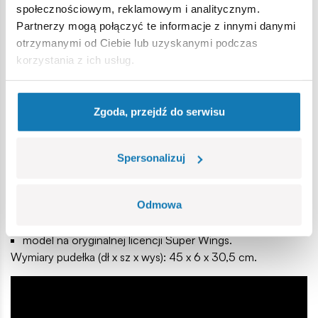
intensywnej zabawy. To idealny prezent dla wszystkich
społecznościowym, reklamowym i analitycznym.
młodych fanów lotnictwa i serialu Super Wings.
Partnerzy mogą połączyć te informacje z innymi danymi
otrzymanymi od Ciebie lub uzyskanymi podczas
510 wysokiej jakości elementów,
korzystania z ich usług.
wyprodukowane w UE przez firmę z ponad 20-letnią
tradycją,
spełniają normy bezpieczeństwa dotyczące produktów
Zgoda, przejdź do serwisu
dla dzieci,
w pełni kompatybilne z innymi markami klocków
konstrukcyjnych,
Spersonalizuj
klocki z nadrukami nie odkształcają się i nie bledną w
czasie zabawy czy pod wpływem temperatury,
Odmowa
czytelna i intuicyjna instrukcja oparta na rysunkach i
ikonach,
model na oryginalnej licencji Super Wings.
Wymiary pudełka (dł x sz x wys): 45 x 6 x 30,5 cm.