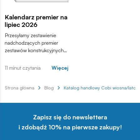
Kalendarz premier na
lipiec 2026
Przesyłamy zestawienie
nadchodzących premier
zestawów konstrukcyjnych
COBI. Wśród nowości
znajdują się zarówno
11 minut czytania
Więcej
kontynuacje popularnych
serii, jak i zupełnie nowe
modele, które trafią do
Strona główna
Blog
Katalog handlowy Cobi wiosna/lato 
sprzedaży w najbliższych
tygodniach. Zachęcamy do
zapoznania się z pełną listą i
Zapisz się do newslettera
materiałami produktowymi.
i zdobądź 10% na pierwsze zakupy!