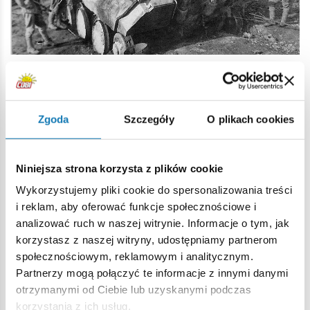
Najnowsze
Zgoda
Szczegóły
O plikach cookies
Niniejsza strona korzysta z plików cookie
Wykorzystujemy pliki cookie do spersonalizowania treści
i reklam, aby oferować funkcje społecznościowe i
analizować ruch w naszej witrynie. Informacje o tym, jak
korzystasz z naszej witryny, udostępniamy partnerom
społecznościowym, reklamowym i analitycznym.
Historia z COBI.
Kalendarz premier na
Partnerzy mogą połączyć te informacje z innymi danymi
TOP5 największych
sierpień 2026
otrzymanymi od Ciebie lub uzyskanymi podczas
czołgów II Wojny
korzystania z ich usług.
Przesyłamy zestawienie