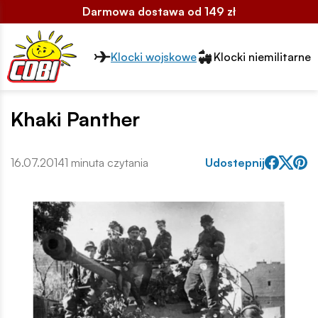
Darmowa dostawa od 149 zł
Przełącznik segmentów2
Klocki wojskowe
Klocki niemilitarne
Khaki Panther
16.07.2014
1 minuta czytania
Udostepnij