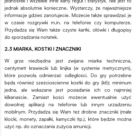
jednostek i wszelkie inne karty reguł i statystyk. Nie jest to
jednak absolutnie konieczne. Wystarczy, że najważniejsze
informacje gdzieś zanotujecie. Możecie także sprawdzać je
w czasie rozgrywki m.in. na telefonie czy komputerze.
Przydadzą się Wam także czyste kartki, ołówki i długopisy
do sporządzania notatek.
2.3 MIARKA, KOSTKI I ZNACZNIKI
W grze niezbędna jest zwijana miarka techniczna,
centymetr krawiecki lub linijka (w systemie metrycznym),
które pozwolą odmierzać odległości. Do gry potrzebne
będą również sześciościenne kostki do gry (k6); minimum
jedna, ale wskazane jest posiadanie ich co najmniej
kilkanaście. Zamiast kości możecie ewentualnie użyć
dowolnej aplikacji na telefonie lub innym urządzeniu
mobilnym. Przydadzą się Wam też drobne znaczniki (małe
klocki, monety, zapałki, kamyczki itp.), które będzie można
użyć np. do oznaczania zużycia amunicji.