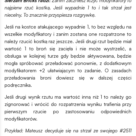
Sierżant Bricks radzi:
Zanim zaczniesz liczyć modyfikatory to
najpierw rzuć kostką. Jeśli wypadnie 1 to i tak strzał jest
niecelny. To znacznie przyspiesza rozgrywkę.
Jeśli na kostce atakującego wypadnie 1, to bez względu na
wszelkie modyfikatory i zanim zostaną one rozpatrzone to
należy rzucić kostką raz jeszcze. Jeśli drugi rzut będzie miał
wartość 1 to broń się zacięła i nie może wystrzelić, a
obsługa w kolejnej turze gdy będzie aktywowana, będzie
mogła spróbować przeładować ponownie, z dodatkowym
modyfikatorem +2 ułatwiającym to zadanie. O zasadach
przeładowania broni dowiesz się w dalszej części
podręcznika.
Jeśli drugi wynik rzutu ma wartość inną niż 1 to należy go
zignorować i wrócić do rozpatrzenia wyniku trafienia przy
pierwszym rzucie po zastosowaniu odpowiednich
modyfikatorów.
Przykład: Mateusz decyduje się na strzał ze swojego #2511