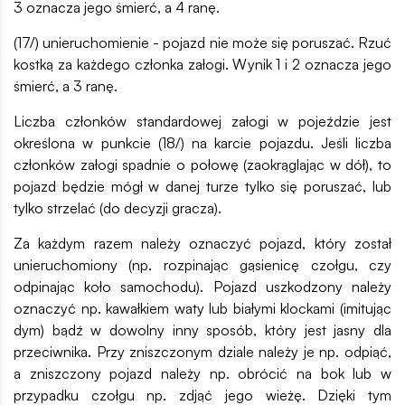
3 oznacza jego śmierć, a 4 ranę.
(17/) unieruchomienie - pojazd nie może się poruszać. Rzuć
kostką za każdego członka załogi. Wynik 1 i 2 oznacza jego
śmierć, a 3 ranę.
Liczba członków standardowej załogi w pojeździe jest
określona w punkcie (18/) na karcie pojazdu. Jeśli liczba
członków załogi spadnie o połowę (zaokrąglając w dół), to
pojazd będzie mógł w danej turze tylko się poruszać, lub
tylko strzelać (do decyzji gracza).
Za każdym razem należy oznaczyć pojazd, który został
unieruchomiony (np. rozpinając gąsienicę czołgu, czy
odpinając koło samochodu). Pojazd uszkodzony należy
oznaczyć np. kawałkiem waty lub białymi klockami (imitując
dym) bądź w dowolny inny sposób, który jest jasny dla
przeciwnika. Przy zniszczonym dziale należy je np. odpiąć,
a zniszczony pojazd należy np. obrócić na bok lub w
przypadku czołgu np. zdjąć jego wieżę. Dzięki tym