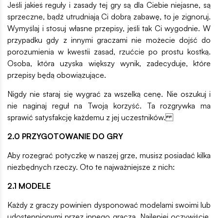
Jeśli jakieś reguły i zasady tej gry są dla Ciebie niejasne, są
sprzeczne, bądź utrudniają Ci dobrą zabawę, to je zignoruj.
Wymyślaj i stosuj własne przepisy, jeśli tak Ci wygodnie. W
przypadku gdy z innymi graczami nie możecie dojść do
porozumienia w kwestii zasad, rzućcie po prostu kostką.
Osoba, która uzyska większy wynik, zadecyduje, które
przepisy będą obowiązujące.
Nigdy nie staraj się wygrać za wszelką cenę. Nie oszukuj i
nie naginaj reguł na Twoją korzyść. Ta rozgrywka ma
sprawić satysfakcję każdemu z jej uczestników.
2.0 PRZYGOTOWANIE DO GRY
Aby rozegrać potyczkę w naszej grze, musisz posiadać kilka
niezbędnych rzeczy. Oto te najważniejsze z nich:
2.1 MODELE
Każdy z graczy powinien dysponować modelami swoimi lub
udostępnionymi przez innego gracza. Najlepiej oczywiście,