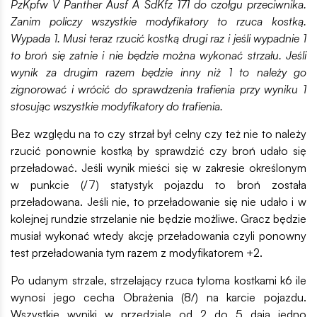
PzKpfw V Panther Ausf A SdKfz 171 do czołgu przeciwnika.
Zanim policzy wszystkie modyfikatory to rzuca kostką.
Wypada 1. Musi teraz rzucić kostką drugi raz i jeśli wypadnie 1
to broń się zatnie i nie będzie można wykonać strzału. Jeśli
wynik za drugim razem będzie inny niż 1 to należy go
zignorować i wrócić do sprawdzenia trafienia przy wyniku 1
stosując wszystkie modyfikatory do trafienia.
Bez względu na to czy strzał był celny czy też nie to należy
rzucić ponownie kostką by sprawdzić czy broń udało się
przeładować. Jeśli wynik mieści się w zakresie określonym
w punkcie (/7) statystyk pojazdu to broń została
przeładowana. Jeśli nie, to przeładowanie się nie udało i w
kolejnej rundzie strzelanie nie będzie możliwe. Gracz będzie
musiał wykonać wtedy akcję przeładowania czyli ponowny
test przeładowania tym razem z modyfikatorem +2.
Po udanym strzale, strzelający rzuca tyloma kostkami k6 ile
wynosi jego cecha Obrażenia (8/) na karcie pojazdu.
Wszystkie wyniki w przedziale od 2 do 5 dają jedno