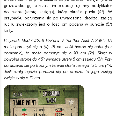
gruzowisko, gęste krzaki i inne) dodaje ujemny modyfikator
do ruchu (utratę zasięgu), który określa punkt (4/). W
przypadku poruszania się po utwardzonej drodze, zasięg
ruchu zwiększony jest o ilość cm podaną w punkcie (5/)
karty.
Przykład: Model #2511 PzKpfw V Panther Ausf A SdKfz 171
może poruszyć się o (1/) 28 cm. Jeśli będzie się cofał (bez
obracania), to może poruszyć się o 10 cm (2/). Skręt w
dowolną stronę do
45⁰ wymaga utraty 5 cm zasięgu (3/). Przy
poruszaniu się po trudnym terenie strata zasięgu to 5 cm (4/).
Jeśli czołg będzie poruszał się po drodze, to jego zasięg
zwiększy się o 10 cm.