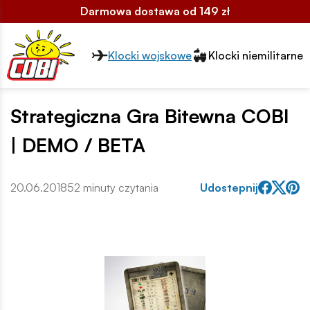
Darmowa dostawa od 149 zł
Przełącznik segmentów2
Klocki wojskowe
Klocki niemilitarne
Strategiczna Gra Bitewna COBI
| DEMO / BETA
20.06.2018
52 minuty czytania
Udostepnij