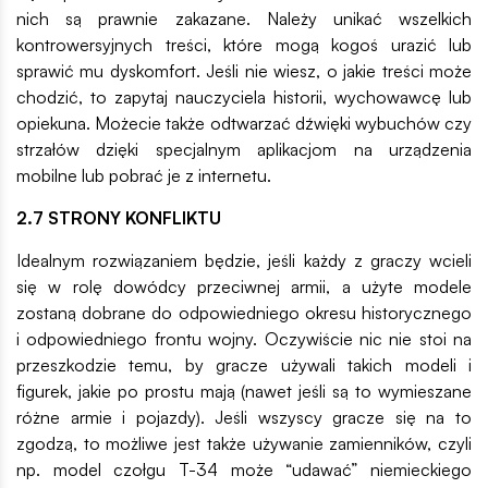
nich są prawnie zakazane. Należy unikać wszelkich
kontrowersyjnych treści, które mogą kogoś urazić lub
sprawić mu dyskomfort. Jeśli nie wiesz, o jakie treści może
chodzić, to zapytaj nauczyciela historii, wychowawcę lub
opiekuna. Możecie także odtwarzać dźwięki wybuchów czy
strzałów dzięki specjalnym aplikacjom na urządzenia
mobilne lub pobrać je z internetu.
2.7 STRONY KONFLIKTU
Idealnym rozwiązaniem będzie, jeśli każdy z graczy wcieli
się w rolę dowódcy przeciwnej armii, a użyte modele
zostaną dobrane do odpowiedniego okresu historycznego
i odpowiedniego frontu wojny. Oczywiście nic nie stoi na
przeszkodzie temu, by gracze używali takich modeli i
figurek, jakie po prostu mają (nawet jeśli są to wymieszane
różne armie i pojazdy). Jeśli wszyscy gracze się na to
zgodzą, to możliwe jest także używanie zamienników, czyli
np. model czołgu T-34 może “udawać” niemieckiego