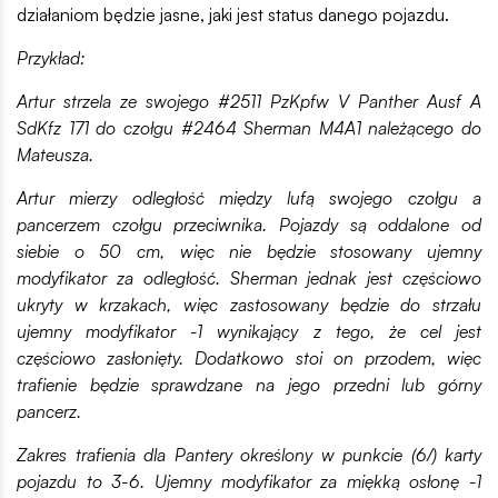
działaniom będzie jasne, jaki jest status danego pojazdu.
Przykład:
Artur strzela ze swojego #2511 PzKpfw V Panther Ausf A
SdKfz 171 do czołgu #2464 Sherman M4A1 należącego do
Mateusza.
Artur mierzy odległość między lufą swojego czołgu a
pancerzem czołgu przeciwnika. Pojazdy są oddalone od
siebie o 50 cm, więc nie będzie stosowany ujemny
modyfikator za odległość. Sherman jednak jest częściowo
ukryty w krzakach, więc zastosowany będzie do strzału
ujemny modyfikator -1 wynikający z tego, że cel jest
częściowo zasłonięty. Dodatkowo stoi on przodem, więc
trafienie będzie sprawdzane na jego przedni lub górny
pancerz.
Zakres trafienia dla Pantery określony w punkcie (6/) karty
pojazdu to 3-6. Ujemny modyfikator za miękką osłonę -1