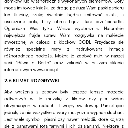
domków lub własnoręcznie wykonanych elementów. Góry
mogą imitować książki, za drogę posłużą Wam paski papieru
lub tkaniny, rzekę świetnie będzie imitować szalik, a
ośnieżone pola, biały obrus bądź stare prześcieradło.
Ogranicza Was tylko Wasza wyobraźnia. Naturalnie
największą frajdę sprawi Wam rozgrywka na makiecie
stworzonej w całości z klocków COBI. Przydadzą się
również specjalne maty z nadrukowaną imitacją
różnorodnego podłoża. Można je zdobyć m.in. w naszej
serii “Bitwa o Berlin” oraz zakupić w naszym sklepie
internetowym www.cobi.pl
2.6 KLIMAT ROZGRYWKI
Aby wrażenia z zabawy były jeszcze lepsze możecie
odtworzyć w tle muzykę z filmów czy gier wideo
utrzymanych w realiach II wojny światowej. Pamiętajcie
jednak, że nie wszystkie utwory muzyczne wypada słuchać.
Jest wiele symboli, pieśni czy nawet melodii, które kojarzą
się z państwami totalitarnymi i ich działaniami. Niektóre z