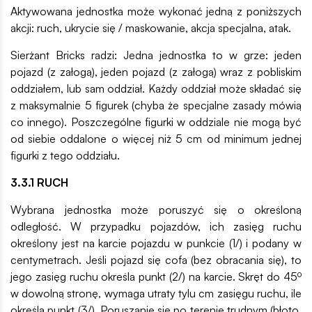
Aktywowana jednostka może wykonać jedną z poniższych
akcji: ruch, ukrycie się / maskowanie, akcja specjalna, atak.
Sierżant Bricks radzi: Jedna jednostka to w grze: jeden
pojazd (z załogą), jeden pojazd (z załogą) wraz z pobliskim
oddziałem, lub sam oddział. Każdy oddział może składać się
z maksymalnie 5 figurek (chyba że specjalne zasady mówią
co innego). Poszczególne figurki w oddziale nie mogą być
od siebie oddalone o więcej niż 5 cm od minimum jednej
figurki z tego oddziału.
3.3.1 RUCH
Wybrana jednostka może poruszyć się o określoną
odległość. W przypadku pojazdów, ich zasięg ruchu
określony jest na karcie pojazdu w punkcie (1/) i podany w
centymetrach. Jeśli pojazd się cofa (bez obracania się), to
jego zasięg ruchu określa punkt (2/) na karcie. Skręt do 45⁰
w dowolną stronę, wymaga utraty tylu cm zasięgu ruchu, ile
określa punkt (3/). Poruszanie się po terenie trudnym (błoto,