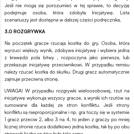
Jeśli nie mogą się porozumieć w tej sprawie, to decyzję
podejmuje osoba, która zdobyła Inicjatywę. Lista
scenariuszy jest dostępna w dalszej części podręcznika.
3.0 ROZGRYWKA
Na początek gracze rzucają kostką do gry. Osoba, która
wyrzuci większy wynik, zdobywa inicjatywę i wybiera jedną
z krawędzi pola bitwy , rozpoczyna jako pierwsza, lub
przekazuje inicjatywę przeciwnikowi. W przypadku remisu
należy rzucać kostką do skutku. Drugi gracz automatycznie
zajmuje przeciwną stronę.
UWAGA! W przypadku rozgrywki wieloosobowej, rzut na
inicjatywę wykonują wszyscy gracze, a wyniki ich rzutów są
sumowane dla każdej ze stron konfliktu. Jeśli strony
konfliktu są nieproporcjonalne i np. gra toczy się w systemie
1 gracz przeciw 2, albo 3 na 4, to jeden z graczy po mniej
licznej stronie rzuca dodatkowo jedną kostką, tak by po obu
stronach liczba rzutów była taka sama.