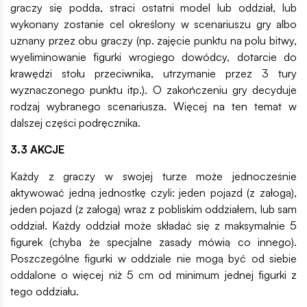
graczy się podda, straci ostatni model lub oddział, lub
wykonany zostanie cel określony w scenariuszu gry albo
uznany przez obu graczy (np. zajęcie punktu na polu bitwy,
wyeliminowanie figurki wrogiego dowódcy, dotarcie do
krawędzi stołu przeciwnika, utrzymanie przez 3 tury
wyznaczonego punktu itp.). O zakończeniu gry decyduje
rodzaj wybranego scenariusza. Więcej na ten temat w
dalszej części podręcznika.
3.3 AKCJE
Każdy z graczy w swojej turze może jednocześnie
aktywować jedną jednostkę czyli: jeden pojazd (z załogą),
jeden pojazd (z załogą) wraz z pobliskim oddziałem, lub sam
oddział. Każdy oddział może składać się z maksymalnie 5
figurek (chyba że specjalne zasady mówią co innego).
Poszczególne figurki w oddziale nie mogą być od siebie
oddalone o więcej niż 5 cm od minimum jednej figurki z
tego oddziału.