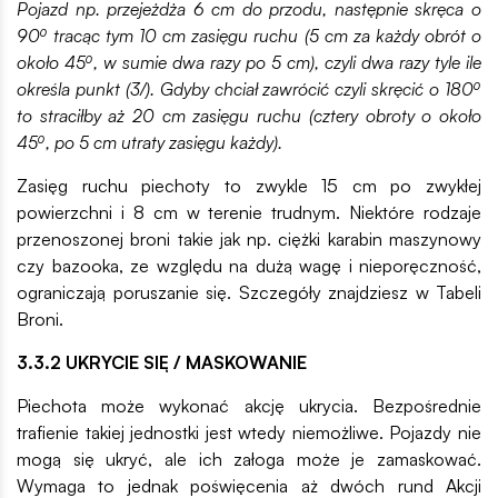
Pojazd np. przejeżdża 6 cm do przodu, następnie skręca o
90⁰ tracąc tym 10 cm zasięgu ruchu (5 cm za każdy obrót o
około 45⁰, w sumie dwa razy po 5 cm), czyli dwa razy tyle ile
określa punkt (3/). Gdyby chciał zawrócić czyli skręcić o 180⁰
to straciłby aż 20 cm zasięgu ruchu (cztery obroty o około
45⁰, po 5 cm utraty zasięgu każdy).
Zasięg ruchu piechoty to zwykle 15 cm po zwykłej
powierzchni i 8 cm w terenie trudnym. Niektóre rodzaje
przenoszonej broni takie jak np. ciężki karabin maszynowy
czy bazooka, ze względu na dużą wagę i nieporęczność,
ograniczają poruszanie się. Szczegóły znajdziesz w Tabeli
Broni.
3.3.2 UKRYCIE SIĘ / MASKOWANIE
Piechota może wykonać akcję ukrycia. Bezpośrednie
trafienie takiej jednostki jest wtedy niemożliwe. Pojazdy nie
mogą się ukryć, ale ich załoga może je zamaskować.
Wymaga to jednak poświęcenia aż dwóch rund Akcji