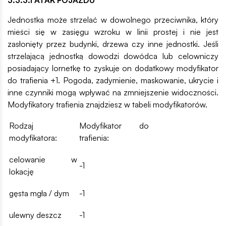
3.3.3.1 ATAK POJAZDU
Jednostka może strzelać w dowolnego przeciwnika, który
mieści się w zasięgu wzroku w linii prostej i nie jest
zasłonięty przez budynki, drzewa czy inne jednostki. Jeśli
strzelającą jednostką dowodzi dowódca lub celowniczy
posiadający lornetkę to zyskuje on dodatkowy modyfikator
do trafienia +1. Pogoda, zadymienie, maskowanie, ukrycie i
inne czynniki mogą wpływać na zmniejszenie widoczności.
Modyfikatory trafienia znajdziesz w tabeli modyfikatorów.
Rodzaj
Modyfikator do
modyfikatora:
trafienia:
celowanie w
-1
lokację
gęsta mgła / dym
-1
ulewny deszcz
-1