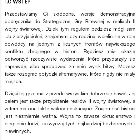
1.0 WSTĘP
Przedstawiamy Ci skróconą, wersję demonstracyjną
podręcznika do Strategicznej Gry Bitewnej w realiach II
wojny światowej. Dzięki tym regułom będziesz mógł sam
lub z przyjaciółmi, znajomymi czy rodziną, wcielić się w rolę
dowódcy na jednym z licznych frontów największego
konfliktu zbrojnego w historii. Będziesz miał okazję
odtworzyć rzeczywiste wydarzenia, które przydarzyły się
naprawdę, albo spróbować zmienić wynik bitwy. Możesz
także rozegrać potyczki alternatywne, które nigdy nie miały
miejsca.
Dzięki tej grze masz przede wszystkim dobrze się bawić. Jej
celem jest także przybliżenie realiów II wojny światowej, a
zatem ma ona także walory edukacyjne. Znajomość historii
jest niezmiernie ważna. Wojna to zawsze okrucieństwo i
cierpienie ludzi, zazwyczaj tych najbardziej bezbronnych i
niewinnych.